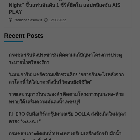
Night” ขึ้นแท่นอันดับ 1 ซีรีส์ฮิตใน แอปพลิเคชัน AIS
PLAY
Parnicha Sasookjit
12/09/2022
Recent Posts
กรมชลฯ รับฟังประชาชน ติดตามแก้ปัญหาโครงการประตู
ระบายน้ำศรีสองรักฯ
‘แมน การิน’ แชร์ความเชื่อชวนคิด! “อยากกินอะไรหลังจาก
ลาโลกนี้ ให้ใส่บาตรสิ่งนั้นไว้ตอนยังมีชีวิต”
ราชเลขานุการในพระองค์ฯ ติดตามโครงการหุบกะพง–ห้วย
ทรายใต้ เสริมความมั่นคงน้ำเพชรบุรี
F.HERO จับมือเกิร์ลกรุ๊ปมาเลเซีย DOLLA ส่งซิงเกิลใหม่สุดส
ตรอง “G.O.A.T”
กรมชลฯ เกาะติดฝนทั่วประเทศ เตรียมเครื่องจักรรับมือน้ำ