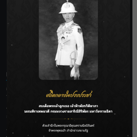
SIAMRATH VARIETY
THE BEST ENTERTAINMENT
Recent Posts
กรมชลฯ รับฟังประชาชน ติดตามแก้ปัญหาโครงการประตู
ระบายน้ำศรีสองรักฯ
‘แมน การิน’ แชร์ความเชื่อชวนคิด! “อยากกินอะไรหลังจาก
ลาโลกนี้ ให้ใส่บาตรสิ่งนั้นไว้ตอนยังมีชีวิต”
ราชเลขานุการในพระองค์ฯ ติดตามโครงการหุบกะพง–ห้วย