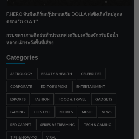
ทรายใต้ เสริมความมั่นคงน้ำเพชรบุรี
F.HERO จับมือเกิร์ลกรุ๊ปมาเลเซีย DOLLA ส่งซิงเกิลใหม่สุดส
ตรอง “G.O.A.T”
กรมชลฯ เกาะติดฝนทั่วประเทศ เตรียมเครื่องจักรรับมือน้ำ
หลาก เฝ้าระวังพื้นที่เสี่ยง
Categories
ASTROLOGY
BEAUTY & HEALTH
CELEBRITIES
CORPORATE
EDITOR'S PICKS
ENTERTAINMENT
ESPORTS
FASHION
FOOD & TRAVEL
GADGETS
GAMING
LIFESTYLE
MOVIES
MUSIC
NEWS
RED CARPET
SERIES & STREAMING
TECH & GAMING
TIPS & HOW-TO
VIRAL