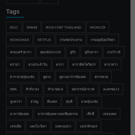
Tags
BIGC
BNK48
IRON CHEF THAILAND
MONO29
MONOMAX
NETFLIX
กรมชลประทาน
กรมอุตุนิยมวิทยา
ครอบครัวดารา
คุยแซ่บSHOW
คู่รัก
คู่รักดารา
งานวิวาห์
ดราม่า
ดวงประจำวัน
ดารา
ดาราติดโควิด19
ดาราสาว
ดาราอวดหุ่นแซ่บ
ดูดวง
ดูดวงอาจารย์มงคล
ตรวจหวย
ททท.
ทัวร์มาลง
ทำนายดวง
พยากรณ์อากาศ
ละครช่อง 3
ลูกดารา
สายมู
สีมงคล
หุ่นดี
อวดหุ่นแซ่บ
อาจารย์มงคล
อาจารย์มงคล รอดเที่ยงธรรม
เซ็กซี่
เลขมงคล
เลขเด็ด
แตงโม นิดา
แพท ณปภา
แอฟ ทักษอร