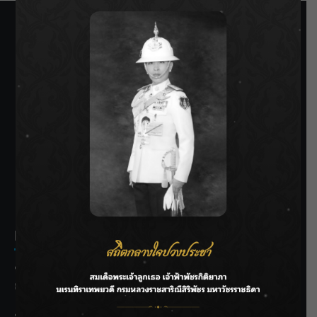
SIAMRATH VARIETY
THE BEST ENTERTAINMENT
Recent Posts
ชลประทานเชียงใหม่เร่งพร่องน้ำแม่น้ำปิง รับมวลน้ำเหนือ ย้ำ
ยังไม่ล้นตลิ่ง
ฟาดลุคใหม่! “แบม พิชญานิน” แดนซ์สับทุกจังหวะ ชวนแฟนๆ