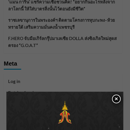
‘แมน การิน’ แชร์ความเชื่อชวนคิด! “อยากกินอะไรหลังจาก
ลาโลกนี้ ให้ใส่บาตรสิ่งนั้นไว้ตอนยังมีชีวิต”
ราชเลขานุการในพระองค์ฯ ติดตามโครงการหุบกะพง–ห้วย
ทรายใต้ เสริมความมั่นคงน้ำเพชรบุรี
F.HERO จับมือเกิร์ลกรุ๊ปมาเลเซีย DOLLA ส่งซิงเกิลใหม่สุดส
ตรอง “G.O.A.T”
Meta
Log in
Entries feed
×
Comments feed
WordPress.org