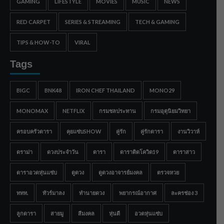
GAMING
LIFESTYLE
MOVIES
MUSIC
NEWS
RED CARPET
SERIES & STREAMING
TECH & GAMING
TIPS & HOW-TO
VIRAL
Tags
BIGC
BNK48
IRON CHEF THAILAND
MONO29
MONOMAX
NETFLIX
กรมชลประทาน
กรมอุตุนิยมวิทยา
ครอบครัวดารา
คุยแซ่บSHOW
คู่รัก
คู่รักดารา
งานวิวาห์
ดราม่า
ดวงประจำวัน
ดารา
ดาราติดโควิด19
ดาราสาว
ดาราอวดหุ่นแซ่บ
ดูดวง
ดูดวงอาจารย์มงคล
ตรวจหวย
ททท.
ทัวร์มาลง
ทำนายดวง
พยากรณ์อากาศ
ละครช่อง 3
ลูกดารา
สายมู
สีมงคล
หุ่นดี
อวดหุ่นแซ่บ