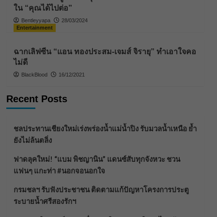
ใน “คุณได้ไปต่อ”
Bentleyyapa
28/03/2024
Entertainment
ฉากเลิฟซีน “แอน ทองประสม-เจมส์ จิรายุ” ทำเอาใจคอ
ไม่ดี
BlackBlood
16/12/2021
Recent Posts
ชลประทานเชียงใหม่เร่งพร่องน้ำแม่น้ำปิง รับมวลน้ำเหนือ ย้ำ
ยังไม่ล้นตลิ่ง
ฟาดลุคใหม่! “แบม พิชญานิน” แดนซ์สับทุกจังหวะ ชวน
แฟนๆ แกะท่า #นอกจอนอกใจ
กรมชลฯ รับฟังประชาชน ติดตามแก้ปัญหาโครงการประตู
ระบายน้ำศรีสองรักฯ