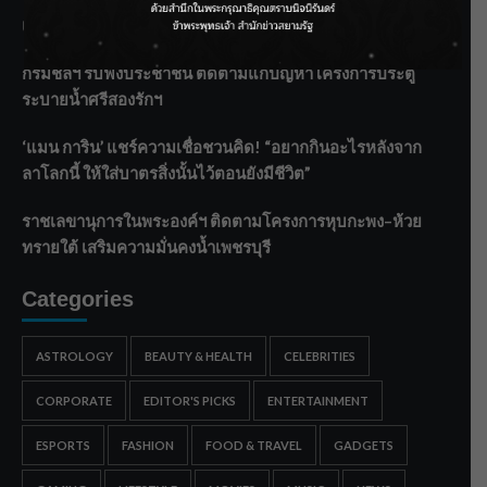
แกะท่า #นอกจอนอกใจ
กรมชลฯ รับฟังประชาชน ติดตามแก้ปัญหาโครงการประตู
ระบายน้ำศรีสองรักฯ
‘แมน การิน’ แชร์ความเชื่อชวนคิด! “อยากกินอะไรหลังจาก
ลาโลกนี้ ให้ใส่บาตรสิ่งนั้นไว้ตอนยังมีชีวิต”
ราชเลขานุการในพระองค์ฯ ติดตามโครงการหุบกะพง–ห้วย
ทรายใต้ เสริมความมั่นคงน้ำเพชรบุรี
Categories
ASTROLOGY
BEAUTY & HEALTH
CELEBRITIES
CORPORATE
EDITOR'S PICKS
ENTERTAINMENT
ESPORTS
FASHION
FOOD & TRAVEL
GADGETS