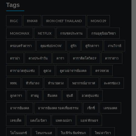
Tags
BIGC
BNK48
IRON CHEF THAILAND
MONO29
MONOMAX
NETFLIX
กรมชลประทาน
กรมอุตุนิยมวิทยา
ครอบครัวดารา
คุยแซ่บSHOW
คู่รัก
คู่รักดารา
งานวิวาห์
ดราม่า
ดวงประจำวัน
ดารา
ดาราติดโควิด19
ดาราสาว
ดาราอวดหุ่นแซ่บ
ดูดวง
ดูดวงอาจารย์มงคล
ตรวจหวย
ททท.
ทัวร์มาลง
ทำนายดวง
พยากรณ์อากาศ
ละครช่อง 3
ลูกดารา
สายมู
สีมงคล
หุ่นดี
อวดหุ่นแซ่บ
อาจารย์มงคล
อาจารย์มงคล รอดเที่ยงธรรม
เซ็กซี่
เลขมงคล
เลขเด็ด
แตงโม นิดา
แพท ณปภา
แอฟ ทักษอร
โมโนแมกซ์
โหนกระแส
ใบเฟิร์น พิมพ์ชนก
ใหม่ ดาวิกา