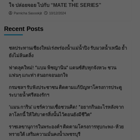
ใจ ปล่อยจอย ไปกับ “MATE THE SERIES”
Parnicha Sasookjit
10/12/2024
Recent Posts
ชลประทานเชียงใหม่เร่งพร่องน้ำแม่น้ำปิง รับมวลน้ำเหนือ ย้ำ
ยังไม่ล้นตลิ่ง
ฟาดลุคใหม่! “แบม พิชญานิน” แดนซ์สับทุกจังหวะ ชวน
แฟนๆ แกะท่า #นอกจอนอกใจ
กรมชลฯ รับฟังประชาชน ติดตามแก้ปัญหาโครงการประตู
ระบายน้ำศรีสองรักฯ
‘แมน การิน’ แชร์ความเชื่อชวนคิด! “อยากกินอะไรหลังจาก
ลาโลกนี้ ให้ใส่บาตรสิ่งนั้นไว้ตอนยังมีชีวิต”
ราชเลขานุการในพระองค์ฯ ติดตามโครงการหุบกะพง–ห้วย
ทรายใต้ เสริมความมั่นคงน้ำเพชรบุรี