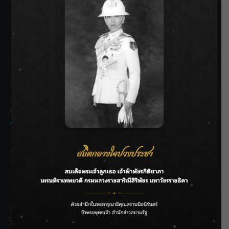
SIAMRATH VARIETY
THE BEST ENTERTAINMENT
Recent Posts
ชลประทานเชียงใหม่เร่งพร่องน้ำแม่น้ำปิง รับมวลน้ำเหนือ ย้ำ
ยังไม่ล้นตลิ่ง
ฟาดลุคใหม่! “แบม พิชญานิน” แดนซ์สับทุกจังหวะ ชวนแฟนๆ
แกะท่า #นอกจอนอกใจ
กรมชลฯ รับฟังประชาชน ติดตามแก้ปัญหาโครงการประตู
ระบายน้ำศรีสองรักฯ