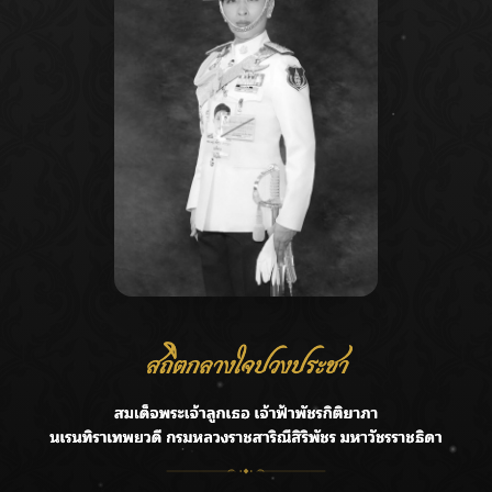
Recent Posts
Ca
กรมชลฯ รับฟังประชาชน ติดตามแก้ปัญหาโครงการประตู
A
ระบายน้ำศรีสองรักฯ
C
‘แมน การิน’ แชร์ความเชื่อชวนคิด! “อยากกินอะไรหลังจาก
E
ลาโลกนี้ ให้ใส่บาตรสิ่งนั้นไว้ตอนยังมีชีวิต”
G
ราชเลขานุการในพระองค์ฯ ติดตามโครงการหุบกะพง–ห้วย
ทรายใต้ เสริมความมั่นคงน้ำเพชรบุรี
R
F.HERO จับมือเกิร์ลกรุ๊ปมาเลเซีย DOLLA ส่งซิงเกิลใหม่สุดส
T
ตรอง “G.O.A.T”