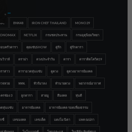
gs
IGC
BNK48
IRON CHEF THAILAND
MONO29
ONOMAX
NETFLIX
กรมชลประทาน
กรมอุตุนิยมวิทยา
รอบครัวดารา
คุยแซ่บSHOW
คู่รัก
คู่รักดารา
นวิวาห์
ดราม่า
ดวงประจำวัน
ดารา
ดาราติดโควิด19
าราสาว
ดาราอวดหุ่นแซ่บ
ดูดวง
ดูดวงอาจารย์มงคล
รวจหวย
ททท.
ทัวร์มาลง
ทำนายดวง
พยากรณ์อากาศ
ครช่อง 3
ลูกดารา
สายมู
สีมงคล
หุ่นดี
ดหุ่นแซ่บ
อาจารย์มงคล
อาจารย์มงคล รอดเที่ยงธรรม
กซี่
เลขมงคล
เลขเด็ด
แตงโม นิดา
แพท ณปภา
อฟ ทักษอร
โมโนแมกซ์
โหนกระแส
ใบเฟิร์น พิมพ์ชนก