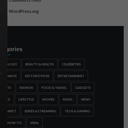
Comments feed
WordPress.org
tegories
STROLOGY
BEAUTY & HEALTH
CELEBRITIES
ORPORATE
EDITOR'S PICKS
ENTERTAINMENT
SPORTS
FASHION
FOOD & TRAVEL
GADGETS
AMING
LIFESTYLE
MOVIES
MUSIC
NEWS
ED CARPET
SERIES & STREAMING
TECH & GAMING
IPS & HOW-TO
VIRAL