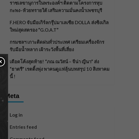
ราชเลขานุการในพระองค์ฯ ติดตามโครงการหุบ
กะพง–ห้วยทรายใต้ เสริมความมั่นคงน้ำเพชรบุรี
F.HERO จับมือเกิร์ลกรุ๊ปมาเลเซีย DOLLA ส่งซิงเกิล
ใหม่สุดสตรอง “G.O.A.T”
กรมชลฯ เกาะติดฝนทั่วประเทศ เตรียมเครื่องจักร
รับมือน้ำหลาก เฝ้าระวังพื้นที่เสี่ยง
×
เดือดโค้งสุดท้าย! “ภณ ณวัสน์ – จีน่า ญีนา” ส่ง
“ธาตรี” เรตติ้งพุ่ง พาคนดูแห่ลุ้นบทสรุป 10 สิงหาคม
นี้ !
Meta
Log in
Entries feed