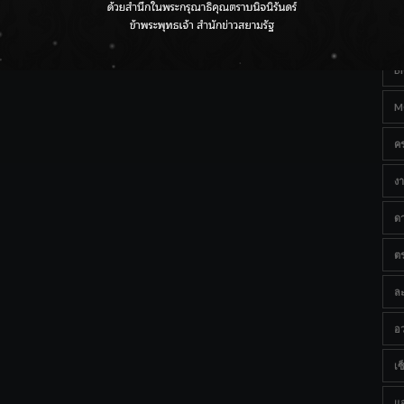
Ta
กรมชลฯ เกาะติดฝนทั่วประเทศ เตรียมเครื่องจักรรับมือน้ำ
หลาก เฝ้าระวังพื้นที่เสี่ยง
B
M
ค
งา
ด
ต
ละ
อว
เซ็
แ