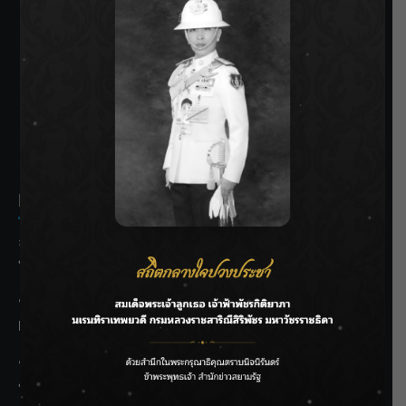
SIAMRATH VARIETY
THE BEST ENTERTAINMENT
Recent Posts
ลุยไม่หยุด!! กรมชลฯ เร่งเคลียร์ผักตบชวา-ติดตั้งเครื่องสูบน้ำ
ทั่วไทย
“BILLKIN” สร้างความภาคภูมิใจ คว้ารางวัลใหญ่ Weibo
Malaysia พร้อมโชว์สุดประทับใจ
“สุริยะ” สั่งกรมชลฯ เฝ้าระวังน้ำ 24 ชม. รับมือฝนสิงหาคม
บริหารเชิงรุกลดเสี่ยงน้ำท่วม