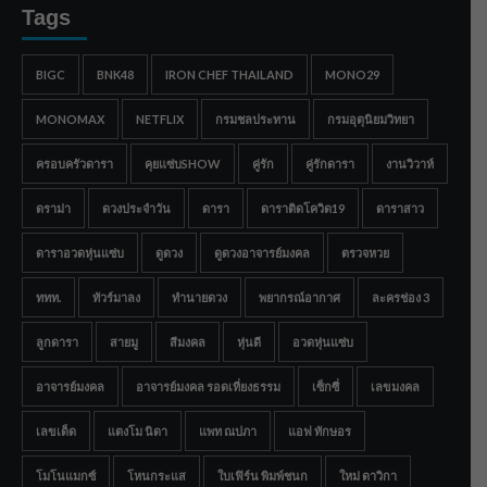
Tags
BIGC
BNK48
IRON CHEF THAILAND
MONO29
MONOMAX
NETFLIX
กรมชลประทาน
กรมอุตุนิยมวิทยา
ครอบครัวดารา
คุยแซ่บSHOW
คู่รัก
คู่รักดารา
งานวิวาห์
ดราม่า
ดวงประจำวัน
ดารา
ดาราติดโควิด19
ดาราสาว
ดาราอวดหุ่นแซ่บ
ดูดวง
ดูดวงอาจารย์มงคล
ตรวจหวย
ททท.
ทัวร์มาลง
ทำนายดวง
พยากรณ์อากาศ
ละครช่อง 3
ลูกดารา
สายมู
สีมงคล
หุ่นดี
อวดหุ่นแซ่บ
อาจารย์มงคล
อาจารย์มงคล รอดเที่ยงธรรม
เซ็กซี่
เลขมงคล
เลขเด็ด
แตงโม นิดา
แพท ณปภา
แอฟ ทักษอร
โมโนแมกซ์
โหนกระแส
ใบเฟิร์น พิมพ์ชนก
ใหม่ ดาวิกา