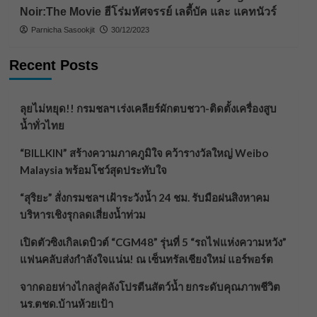
Noir:The Movie ฮีโร่มหัศจรรย์ เลดี้บัค และ แคทนัวร์
Parnicha Sasookjit
30/12/2023
Recent Posts
ลุยไม่หยุด!! กรมชลฯ เร่งเคลียร์ผักตบชวา-ติดตั้งเครื่องสูบ
น้ำทั่วไทย
“BILLKIN” สร้างความภาคภูมิใจ คว้ารางวัลใหญ่ Weibo
Malaysia พร้อมโชว์สุดประทับใจ
“สุริยะ” สั่งกรมชลฯ เฝ้าระวังน้ำ 24 ชม. รับมือฝนสิงหาคม
บริหารเชิงรุกลดเสี่ยงน้ำท่วม
เปิดตัวซิงเกิลเดบิวต์ “CGM48” รุ่นที่ 5 “รถไฟแห่งความหวัง”
แฟนคลับส่งกำลังใจแน่น! ณ เซ็นทรัลเชียงใหม่ แอร์พอร์ต
จากดอยห่างไกลสู่คลังโปรตีนสัตว์น้ำ ยกระดับคุณภาพชีวิต
นร.ตชด.บ้านห้วยเป้า