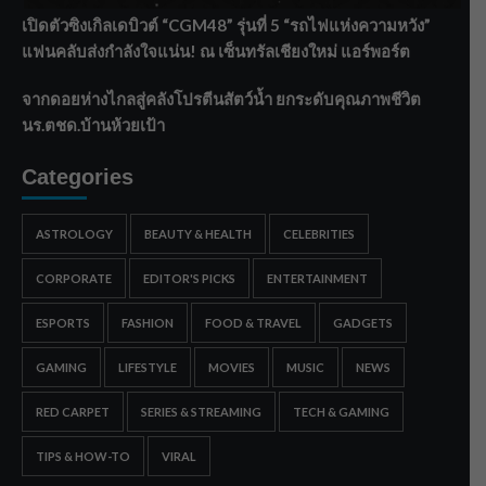
เปิดตัวซิงเกิลเดบิวต์ “CGM48” รุ่นที่ 5 “รถไฟแห่งความหวัง”
แฟนคลับส่งกำลังใจแน่น! ณ เซ็นทรัลเชียงใหม่ แอร์พอร์ต
จากดอยห่างไกลสู่คลังโปรตีนสัตว์น้ำ ยกระดับคุณภาพชีวิต
นร.ตชด.บ้านห้วยเป้า
Categories
ASTROLOGY
BEAUTY & HEALTH
CELEBRITIES
CORPORATE
EDITOR'S PICKS
ENTERTAINMENT
ESPORTS
FASHION
FOOD & TRAVEL
GADGETS
GAMING
LIFESTYLE
MOVIES
MUSIC
NEWS
RED CARPET
SERIES & STREAMING
TECH & GAMING
TIPS & HOW-TO
VIRAL