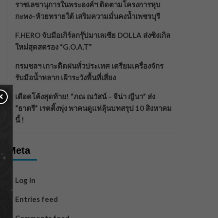
ราชเลขานุการในพระองค์ฯ ติดตามโครงการหุบ
กะพง–ห้วยทรายใต้ เสริมความมั่นคงน้ำเพชรบุรี
F.HERO จับมือเกิร์ลกรุ๊ปมาเลเซีย DOLLA ส่งซิงเกิล
ใหม่สุดสตรอง “G.O.A.T”
กรมชลฯ เกาะติดฝนทั่วประเทศ เตรียมเครื่องจักร
รับมือน้ำหลาก เฝ้าระวังพื้นที่เสี่ยง
×
เดือดโค้งสุดท้าย! “ภณ ณวัสน์ – จีน่า ญีนา” ส่ง
“ธาตรี” เรตติ้งพุ่ง พาคนดูแห่ลุ้นบทสรุป 10 สิงหาคม
นี้ !
Meta
Log in
Entries feed