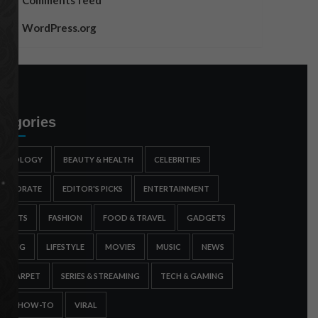
Comments feed
WordPress.org
tegories
STROLOGY
BEAUTY & HEALTH
CELEBRITIES
ORPORATE
EDITOR'S PICKS
ENTERTAINMENT
SPORTS
FASHION
FOOD & TRAVEL
GADGETS
AMING
LIFESTYLE
MOVIES
MUSIC
NEWS
ED CARPET
SERIES & STREAMING
TECH & GAMING
IPS & HOW-TO
VIRAL