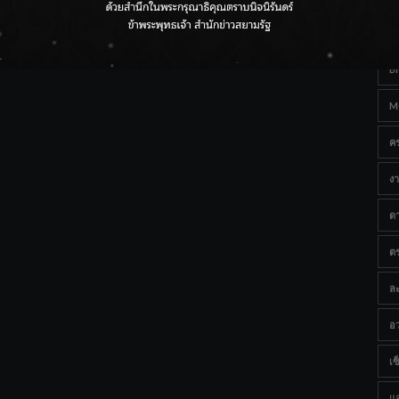
Ta
กรมชลฯ เกาะติดฝนทั่วประเทศ เตรียมเครื่องจักรรับมือน้ำ
หลาก เฝ้าระวังพื้นที่เสี่ยง
B
M
ค
งา
ด
ต
ละ
อว
เซ็
แ