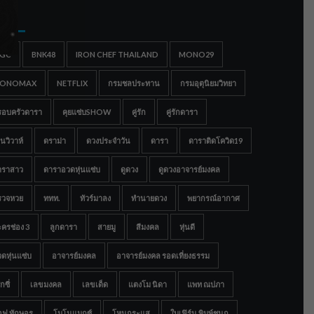
gs
IGC
BNK48
IRON CHEF THAILAND
MONO29
ONOMAX
NETFLIX
กรมชลประทาน
กรมอุตุนิยมวิทยา
รอบครัวดารา
คุยแซ่บSHOW
คู่รัก
คู่รักดารา
นวิวาห์
ดราม่า
ดวงประจำวัน
ดารา
ดาราติดโควิด19
าราสาว
ดาราอวดหุ่นแซ่บ
ดูดวง
ดูดวงอาจารย์มงคล
รวจหวย
ททท.
ทัวร์มาลง
ทำนายดวง
พยากรณ์อากาศ
ครช่อง 3
ลูกดารา
สายมู
สีมงคล
หุ่นดี
ดหุ่นแซ่บ
อาจารย์มงคล
อาจารย์มงคล รอดเที่ยงธรรม
กซี่
เลขมงคล
เลขเด็ด
แตงโม นิดา
แพท ณปภา
อฟ ทักษอร
โมโนแมกซ์
โหนกระแส
ใบเฟิร์น พิมพ์ชนก