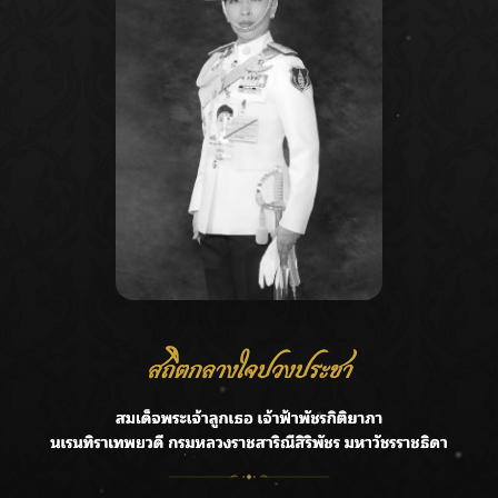
Recent Posts
Ca
กรมชลฯ รับฟังประชาชน ติดตามแก้ปัญหาโครงการประตู
A
ระบายน้ำศรีสองรักฯ
C
‘แมน การิน’ แชร์ความเชื่อชวนคิด! “อยากกินอะไรหลังจาก
E
ลาโลกนี้ ให้ใส่บาตรสิ่งนั้นไว้ตอนยังมีชีวิต”
G
ราชเลขานุการในพระองค์ฯ ติดตามโครงการหุบกะพง–ห้วย
ทรายใต้ เสริมความมั่นคงน้ำเพชรบุรี
R
F.HERO จับมือเกิร์ลกรุ๊ปมาเลเซีย DOLLA ส่งซิงเกิลใหม่สุดส
T
ตรอง “G.O.A.T”