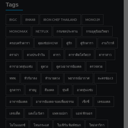
Tags
BIGC
BNK48
IRON CHEF THAILAND
MONO29
MONOMAX
NETFLIX
กรมชลประทาน
กรมอุตุนิยมวิทยา
ครอบครัวดารา
คุยแซ่บSHOW
คู่รัก
คู่รักดารา
งานวิวาห์
ดราม่า
ดวงประจำวัน
ดารา
ดาราติดโควิด19
ดาราสาว
ดาราอวดหุ่นแซ่บ
ดูดวง
ดูดวงอาจารย์มงคล
ตรวจหวย
ททท.
ทัวร์มาลง
ทำนายดวง
พยากรณ์อากาศ
ละครช่อง 3
ลูกดารา
สายมู
สีมงคล
หุ่นดี
อวดหุ่นแซ่บ
อาจารย์มงคล
อาจารย์มงคล รอดเที่ยงธรรม
เซ็กซี่
เลขมงคล
เลขเด็ด
แตงโม นิดา
แพท ณปภา
แอฟ ทักษอร
โมโนแมกซ์
โหนกระแส
ใบเฟิร์น พิมพ์ชนก
ใหม่ ดาวิกา