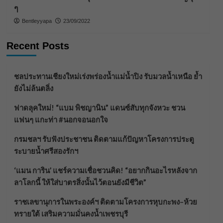
ๆ
Bentleyyapa
23/09/2022
Recent Posts
ชลประทานเชียงใหม่เร่งพร่องน้ำแม่น้ำปิง รับมวลน้ำเหนือ ย้ำ
ยังไม่ล้นตลิ่ง
ฟาดลุคใหม่! “แบม พิชญานิน” แดนซ์สับทุกจังหวะ ชวน
แฟนๆ แกะท่า #นอกจอนอกใจ
กรมชลฯ รับฟังประชาชน ติดตามแก้ปัญหาโครงการประตู
ระบายน้ำศรีสองรักฯ
‘แมน การิน’ แชร์ความเชื่อชวนคิด! “อยากกินอะไรหลังจาก
ลาโลกนี้ ให้ใส่บาตรสิ่งนั้นไว้ตอนยังมีชีวิต”
ราชเลขานุการในพระองค์ฯ ติดตามโครงการหุบกะพง–ห้วย
ทรายใต้ เสริมความมั่นคงน้ำเพชรบุรี