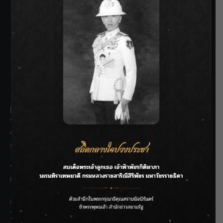
SIAMRATH VARIETY
THE BEST ENTERTAINMENT
Recent Posts
ชลประทานเชียงใหม่เร่งพร่องน้ำแม่น้ำปิง รับมวลน้ำเหนือ ย้ำ
ยังไม่ล้นตลิ่ง
ฟาดลุคใหม่! “แบม พิชญานิน” แดนซ์สับทุกจังหวะ ชวนแฟนๆ
แกะท่า #นอกจอนอกใจ
กรมชลฯ รับฟังประชาชน ติดตามแก้ปัญหาโครงการประตู
ระบายน้ำศรีสองรักฯ