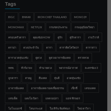
Tags
BIGC
BNK48
IRON CHEF THAILAND
MONO29
MONOMAX
NETFLIX
กรมชลประทาน
กรมอุตุนิยมวิทยา
ครอบครัวดารา
คุยแซ่บSHOW
คู่รัก
คู่รักดารา
งานวิวาห์
ดราม่า
ดวงประจำวัน
ดารา
ดาราติดโควิด19
ดาราสาว
ดาราอวดหุ่นแซ่บ
ดูดวง
ดูดวงอาจารย์มงคล
ตรวจหวย
ททท.
ทัวร์มาลง
ทำนายดวง
พยากรณ์อากาศ
ละครช่อง 3
ลูกดารา
สายมู
สีมงคล
หุ่นดี
อวดหุ่นแซ่บ
อาจารย์มงคล
อาจารย์มงคล รอดเที่ยงธรรม
เซ็กซี่
เลขมงคล
เลขเด็ด
แตงโม นิดา
แพท ณปภา
แอฟ ทักษอร
โมโนแมกซ์
โหนกระแส
ใบเฟิร์น พิมพ์ชนก
ใหม่ ดาวิกา