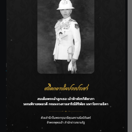
SIAMRATH VARIETY
THE BEST ENTERTAINMENT
Recent Posts
กรมชลฯ รับฟังประชาชน ติดตามแก้ปัญหาโครงการประตู
ระบายน้ำศรีสองรักฯ
‘แมน การิน’ แชร์ความเชื่อชวนคิด! “อยากกินอะไรหลังจาก
ลาโลกนี้ ให้ใส่บาตรสิ่งนั้นไว้ตอนยังมีชีวิต”
ราชเลขานุการในพระองค์ฯ ติดตามโครงการหุบกะพง–ห้วย
ทรายใต้ เสริมความมั่นคงน้ำเพชรบุรี