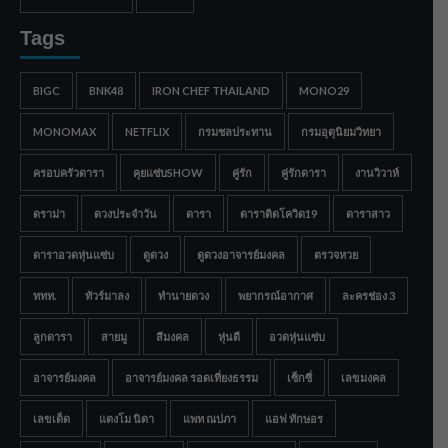
Tags
BIGC
BNK48
IRON CHEF THAILAND
MONO29
MONOMAX
NETFLIX
กรมชลประทาน
กรมอุตุนิยมวิทยา
ครอบครัวดารา
คุยแซ่บSHOW
คู่รัก
คู่รักดารา
งานวิวาห์
ดราม่า
ดวงประจำวัน
ดารา
ดาราติดโควิด19
ดาราสาว
ดาราอวดหุ่นแซ่บ
ดูดวง
ดูดวงอาจารย์มงคล
ตรวจหวย
ททท.
ทัวร์มาลง
ทำนายดวง
พยากรณ์อากาศ
ละครช่อง 3
ลูกดารา
สายมู
สีมงคล
หุ่นดี
อวดหุ่นแซ่บ
อาจารย์มงคล
อาจารย์มงคล รอดเที่ยงธรรม
เซ็กซี่
เลขมงคล
เลขเด็ด
แตงโม นิดา
แพท ณปภา
แอฟ ทักษอร