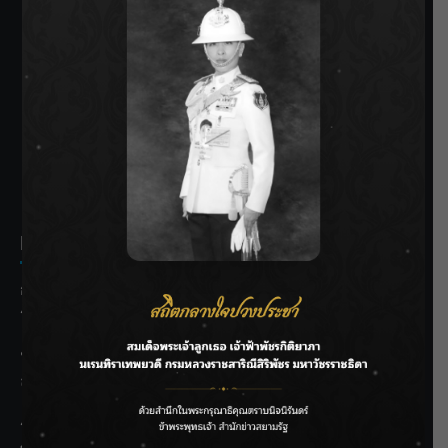
SIAMRATH VARIETY
THE BEST ENTERTAINMENT
Recent Posts
กรมชลฯ รับฟังประชาชน ติดตามแก้ปัญหาโครงการประตู
ระบายน้ำศรีสองรักฯ
‘แมน การิน’ แชร์ความเชื่อชวนคิด! “อยากกินอะไรหลังจาก
ลาโลกนี้ ให้ใส่บาตรสิ่งนั้นไว้ตอนยังมีชีวิต”
ราชเลขานุการในพระองค์ฯ ติดตามโครงการหุบกะพง–ห้วย