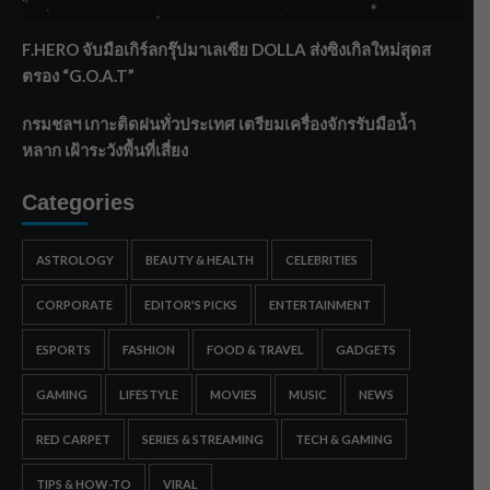
ทรายใต้ เสริมความมั่นคงน้ำเพชรบุรี
F.HERO จับมือเกิร์ลกรุ๊ปมาเลเซีย DOLLA ส่งซิงเกิลใหม่สุดส
ตรอง “G.O.A.T”
กรมชลฯ เกาะติดฝนทั่วประเทศ เตรียมเครื่องจักรรับมือน้ำ
หลาก เฝ้าระวังพื้นที่เสี่ยง
Categories
ASTROLOGY
BEAUTY & HEALTH
CELEBRITIES
CORPORATE
EDITOR'S PICKS
ENTERTAINMENT
ESPORTS
FASHION
FOOD & TRAVEL
GADGETS
GAMING
LIFESTYLE
MOVIES
MUSIC
NEWS
RED CARPET
SERIES & STREAMING
TECH & GAMING
TIPS & HOW-TO
VIRAL