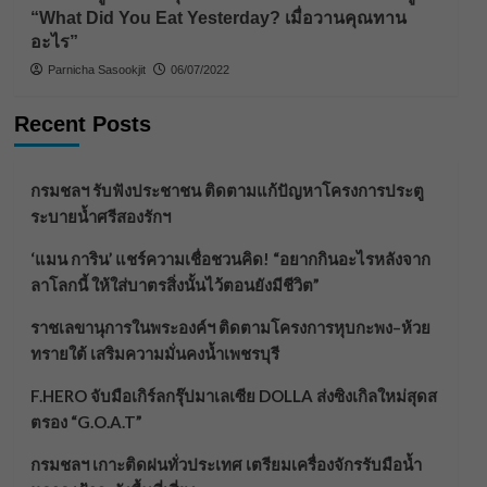
“What Did You Eat Yesterday? เมื่อวานคุณทาน
อะไร”
Parnicha Sasookjit
06/07/2022
Recent Posts
กรมชลฯ รับฟังประชาชน ติดตามแก้ปัญหาโครงการประตู
ระบายน้ำศรีสองรักฯ
‘แมน การิน’ แชร์ความเชื่อชวนคิด! “อยากกินอะไรหลังจาก
ลาโลกนี้ ให้ใส่บาตรสิ่งนั้นไว้ตอนยังมีชีวิต”
ราชเลขานุการในพระองค์ฯ ติดตามโครงการหุบกะพง–ห้วย
ทรายใต้ เสริมความมั่นคงน้ำเพชรบุรี
F.HERO จับมือเกิร์ลกรุ๊ปมาเลเซีย DOLLA ส่งซิงเกิลใหม่สุดส
ตรอง “G.O.A.T”
กรมชลฯ เกาะติดฝนทั่วประเทศ เตรียมเครื่องจักรรับมือน้ำ