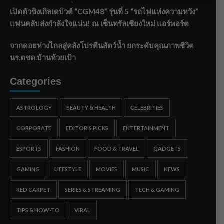
เปิดตัวซิงเกิลเดบิวต์ “CGM48” รุ่นที่ 5 “รถไฟแห่งความหวัง”
แฟนคลับส่งกำลังใจแน่น! ณ เซ็นทรัลเชียงใหม่ แอร์พอร์ต
จากดอยห่างไกลสู่คลังโปรตีนสัตว์น้ำ ยกระดับคุณภาพชีวิต
นร.ตชด.บ้านห้วยเป้า
Categories
ASTROLOGY
BEAUTY & HEALTH
CELEBRITIES
CORPORATE
EDITOR'S PICKS
ENTERTAINMENT
ESPORTS
FASHION
FOOD & TRAVEL
GADGETS
GAMING
LIFESTYLE
MOVIES
MUSIC
NEWS
RED CARPET
SERIES & STREAMING
TECH & GAMING
TIPS & HOW-TO
VIRAL