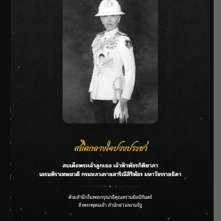
SIAMRATH VARIETY
THE BEST ENTERTAINMENT
Recent Posts
ลุยไม่หยุด!! กรมชลฯ เร่งเคลียร์ผักตบชวา-ติดตั้งเครื่องสูบน้ำ
ทั่วไทย
“BILLKIN” สร้างความภาคภูมิใจ คว้ารางวัลใหญ่ Weibo
Malaysia พร้อมโชว์สุดประทับใจ
“สุริยะ” สั่งกรมชลฯ เฝ้าระวังน้ำ 24 ชม. รับมือฝนสิงหาคม
บริหารเชิงรุกลดเสี่ยงน้ำท่วม