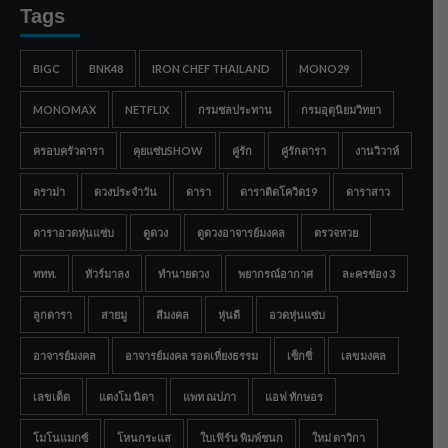
Tags
BIGC
BNK48
IRON CHEF THAILAND
MONO29
MONOMAX
NETFLIX
กรมชลประทาน
กรมอุตุนิยมวิทยา
ครอบครัวดารา
คุยแซ่บSHOW
คู่รัก
คู่รักดารา
งานวิวาห์
ดราม่า
ดวงประจำวัน
ดารา
ดาราติดโควิด19
ดาราสาว
ดาราอวดหุ่นแซ่บ
ดูดวง
ดูดวงอาจารย์มงคล
ตรวจหวย
ททท.
ทัวร์มาลง
ทำนายดวง
พยากรณ์อากาศ
ละครช่อง 3
ลูกดารา
สายมู
สีมงคล
หุ่นดี
อวดหุ่นแซ่บ
อาจารย์มงคล
อาจารย์มงคล รอดเที่ยงธรรม
เซ็กซี่
เลขมงคล
เลขเด็ด
แตงโม นิดา
แพท ณปภา
แอฟ ทักษอร
โมโนแมกซ์
โหนกระแส
ใบเฟิร์น พิมพ์ชนก
ใหม่ ดาวิกา