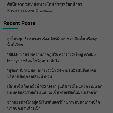
ศิลปินจาก tiny ส่งเพลงใหม่ล่าสุดเรียกน้ำตา
Parnicha Sasookjit
21/05/2024
Recent Posts
ลุยไม่หยุด!! กรมชลฯ เร่งเคลียร์ผักตบชวา-ติดตั้งเครื่องสูบ
น้ำทั่วไทย
“BILLKIN” สร้างความภาคภูมิใจ คว้ารางวัลใหญ่ Weibo
Malaysia พร้อมโชว์สุดประทับใจ
“สุริยะ” สั่งกรมชลฯ เฝ้าระวังน้ำ 24 ชม. รับมือฝนสิงหาคม
บริหารเชิงรุกลดเสี่ยงน้ำท่วม
เปิดตัวซิงเกิลเดบิวต์ “CGM48” รุ่นที่ 5 “รถไฟแห่งความหวัง”
แฟนคลับส่งกำลังใจแน่น! ณ เซ็นทรัลเชียงใหม่ แอร์พอร์ต
จากดอยห่างไกลสู่คลังโปรตีนสัตว์น้ำ ยกระดับคุณภาพชีวิต
นร.ตชด.บ้านห้วยเป้า