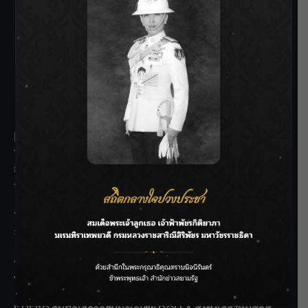
SIAMRATH VARIETY
THE BEST ENTERTAINMENT
Recent Posts
กรมชลฯ รับฟังประชาชน ติดตามแก้ปัญหาโครงการประตู
ระบายน้ำศรีสองรักฯ
‘แมน การิน’ แชร์ความเชื่อชวนคิด! “อยากกินอะไรหลังจาก
ลาโลกนี้ ให้ใส่บาตรสิ่งนั้นไว้ตอนยังมีชีวิต”
ราชเลขานุการในพระองค์ฯ ติดตามโครงการหุบกะพง–ห้วย
ทรายใต้ เสริมความมั่นคงน้ำเพชรบุรี