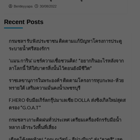
Bentleyyapa
30/08/2022
Recent Posts
กรมชลฯ รับฟังประชาชน ติดตามแก้ปัญหาโครงการประตู
ระบายน้ำศรีสองรักฯ
‘แมน การิน’ แชร์ความเชื่อชวนคิด! “อยากกินอะไรหลังจาก
ลาโลกนี้ ให้ใส่บาตรสิ่งนั้นไว้ตอนยังมีชีวิต”
ราชเลขานุการในพระองค์ฯ ติดตามโครงการหุบกะพง–ห้วย
ทรายใต้ เสริมความมั่นคงน้ำเพชรบุรี
F.HERO จับมือเกิร์ลกรุ๊ปมาเลเซีย DOLLA ส่งซิงเกิลใหม่สุดส
ตรอง “G.O.A.T”
กรมชลฯ เกาะติดฝนทั่วประเทศ เตรียมเครื่องจักรรับมือน้ำ
หลาก เฝ้าระวังพื้นที่เสี่ยง
เดือดโค้งสุดท้าย! “ภณ ณวัสน์ – จีน่า ญีนา” ส่ง “ธาตรี” เรต