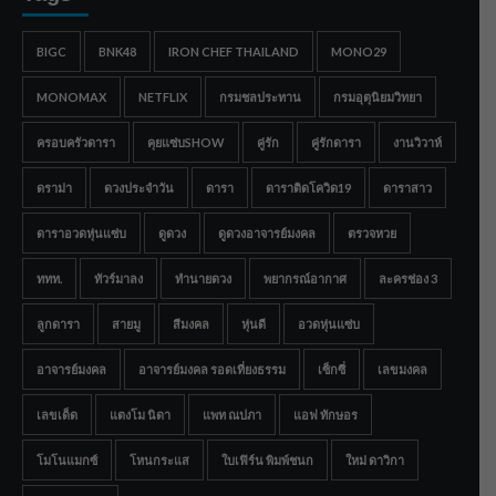
BIGC
BNK48
IRON CHEF THAILAND
MONO29
MONOMAX
NETFLIX
กรมชลประทาน
กรมอุตุนิยมวิทยา
ครอบครัวดารา
คุยแซ่บSHOW
คู่รัก
คู่รักดารา
งานวิวาห์
ดราม่า
ดวงประจำวัน
ดารา
ดาราติดโควิด19
ดาราสาว
ดาราอวดหุ่นแซ่บ
ดูดวง
ดูดวงอาจารย์มงคล
ตรวจหวย
ททท.
ทัวร์มาลง
ทำนายดวง
พยากรณ์อากาศ
ละครช่อง 3
ลูกดารา
สายมู
สีมงคล
หุ่นดี
อวดหุ่นแซ่บ
อาจารย์มงคล
อาจารย์มงคล รอดเที่ยงธรรม
เซ็กซี่
เลขมงคล
เลขเด็ด
แตงโม นิดา
แพท ณปภา
แอฟ ทักษอร
โมโนแมกซ์
โหนกระแส
ใบเฟิร์น พิมพ์ชนก
ใหม่ ดาวิกา