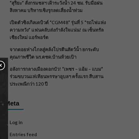
“สุริยะ” สั่งกรมชลฯ เฝ้าระวังน้ำ 24 ชม. รับมือฝน
สิงหาคม บริหารเชิงรุกลดเสี่ยงน้ำท่วม
เปิดตัวซิงเกิลเดบิวต์ “CGM48” รุ่นที่ 5 “รถไฟแห่ง
ความหวัง” แฟนคลับส่งกำลังใจแน่น! ณ เซ็นทรัล
เชียงใหม่ แอร์พอร์ต
จากดอยห่างไกลสู่คลังโปรตีนสัตว์น้ำ ยกระดับ
คุณภาพชีวิต นร.ตชด.บ้านห้วยเป้า
×
อลังการกลางเมืองดอกบัว! “เพชร – แอ้ม – แบม”
ร่วมขบวนแห่เทียนพรรษาอุบลฯ ครั้งแรก สืบสาน
ประเพณีกว่า 120 ปี
Meta
Log in
Entries feed