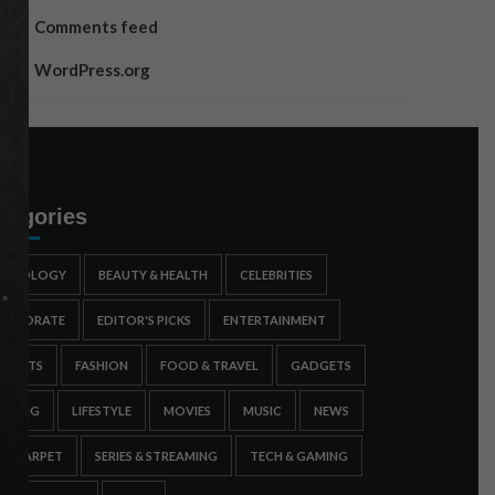
Comments feed
WordPress.org
tegories
STROLOGY
BEAUTY & HEALTH
CELEBRITIES
ORPORATE
EDITOR'S PICKS
ENTERTAINMENT
SPORTS
FASHION
FOOD & TRAVEL
GADGETS
AMING
LIFESTYLE
MOVIES
MUSIC
NEWS
ED CARPET
SERIES & STREAMING
TECH & GAMING