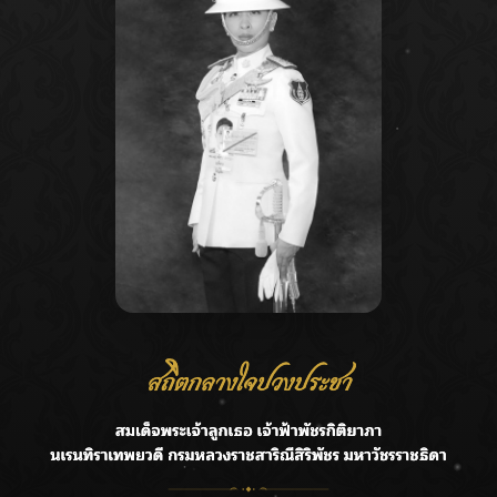
Recent Posts
Ca
ลุยไม่หยุด!! กรมชลฯ เร่งเคลียร์ผักตบชวา-ติดตั้งเครื่องสูบน้ำ
A
ทั่วไทย
C
“BILLKIN” สร้างความภาคภูมิใจ คว้ารางวัลใหญ่ Weibo
E
Malaysia พร้อมโชว์สุดประทับใจ
G
“สุริยะ” สั่งกรมชลฯ เฝ้าระวังน้ำ 24 ชม. รับมือฝนสิงหาคม
บริหารเชิงรุกลดเสี่ยงน้ำท่วม
R
เปิดตัวซิงเกิลเดบิวต์ “CGM48” รุ่นที่ 5 “รถไฟแห่งความหวัง”