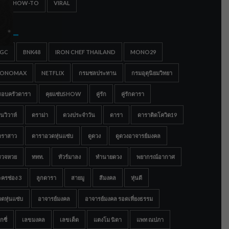
IPS & HOW-TO
VIRAL
gs
IGC
BNK48
IRON CHEF THAILAND
MONO29
ONOMAX
NETFLIX
กรมชลประทาน
กรมอุตุนิยมวิทยา
รอบครัวดารา
คุยแซ่บSHOW
คู่รัก
คู่รักดารา
นวิวาห์
ดราม่า
ดวงประจำวัน
ดารา
ดาราติดโควิด19
าราสาว
ดาราอวดหุ่นแซ่บ
ดูดวง
ดูดวงอาจารย์มงคล
รวจหวย
ททท.
ทัวร์มาลง
ทำนายดวง
พยากรณ์อากาศ
ครช่อง 3
ลูกดารา
สายมู
สีมงคล
หุ่นดี
ดหุ่นแซ่บ
อาจารย์มงคล
อาจารย์มงคล รอดเที่ยงธรรม
กซี่
เลขมงคล
เลขเด็ด
แตงโม นิดา
แพท ณปภา