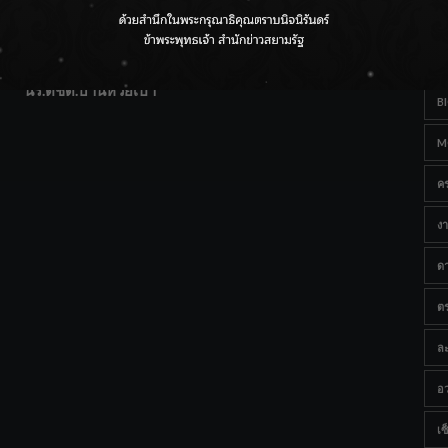
T
แฟนคลับส่งกำลังใจแน่น! ณ เซ็นทรัลเชียงใหม่ แอร์พอร์ต
Ta
จากดอยห่างไกลสู่คลังโปรตีนสัตว์น้ำ ยกระดับคุณภาพชีวิต
นร.ตชด.บ้านห้วยเป้า
B
M
ค
งา
ด
ต
ละ
อว
เซ็