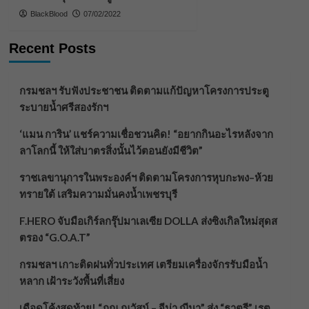
BlackBlood
07/02/2022
Recent Posts
กรมชลฯ รับฟังประชาชน ติดตามแก้ปัญหาโครงการประตู
ระบายน้ำศรีสองรักฯ
‘แมน การิน’ แชร์ความเชื่อชวนคิด! “อยากกินอะไรหลังจาก
ลาโลกนี้ ให้ใส่บาตรสิ่งนั้นไว้ตอนยังมีชีวิต”
ราชเลขานุการในพระองค์ฯ ติดตามโครงการหุบกะพง–ห้วย
ทรายใต้ เสริมความมั่นคงน้ำเพชรบุรี
F.HERO จับมือเกิร์ลกรุ๊ปมาเลเซีย DOLLA ส่งซิงเกิลใหม่สุดส
ตรอง “G.O.A.T”
กรมชลฯ เกาะติดฝนทั่วประเทศ เตรียมเครื่องจักรรับมือน้ำ
หลาก เฝ้าระวังพื้นที่เสี่ยง
เดือดโค้งสุดท้าย! “ภณ ณวัสน์ – จีน่า ญีนา” ส่ง “ธาตรี” เรต