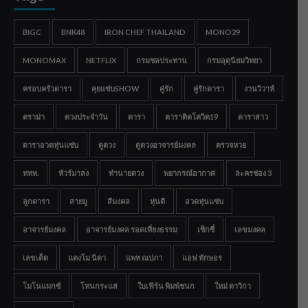
BIGC
BNK48
IRON CHEF THAILAND
MONO29
MONOMAX
NETFLIX
กรมชลประทาน
กรมอุตุนิยมวิทยา
ครอบครัวดารา
คุยแซ่บSHOW
คู่รัก
คู่รักดารา
งานวิวาห์
ดราม่า
ดวงประจำวัน
ดารา
ดาราติดโควิด19
ดาราสาว
ดาราอวดหุ่นแซ่บ
ดูดวง
ดูดวงอาจารย์มงคล
ตรวจหวย
ททท.
ทัวร์มาลง
ทำนายดวง
พยากรณ์อากาศ
ละครช่อง 3
ลูกดารา
สายมู
สีมงคล
หุ่นดี
อวดหุ่นแซ่บ
อาจารย์มงคล
อาจารย์มงคล รอดเที่ยงธรรม
เซ็กซี่
เลขมงคล
เลขเด็ด
แตงโม นิดา
แพท ณปภา
แอฟ ทักษอร
โมโนแมกซ์
โหนกระแส
ใบเฟิร์น พิมพ์ชนก
ใหม่ ดาวิกา