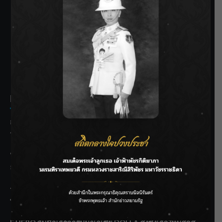
SIAMRATH VARIETY
THE BEST ENTERTAINMENT
Recent Posts
กรมชลฯ รับฟังประชาชน ติดตามแก้ปัญหาโครงการประตู
ระบายน้ำศรีสองรักฯ
‘แมน การิน’ แชร์ความเชื่อชวนคิด! “อยากกินอะไรหลังจาก
ลาโลกนี้ ให้ใส่บาตรสิ่งนั้นไว้ตอนยังมีชีวิต”
ราชเลขานุการในพระองค์ฯ ติดตามโครงการหุบกะพง–ห้วย
ทรายใต้ เสริมความมั่นคงน้ำเพชรบุรี