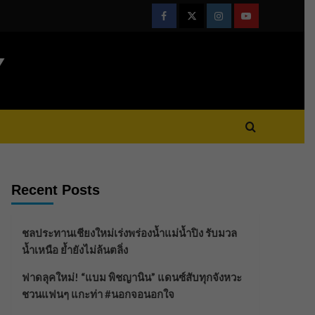
Facebook
Twitter
Instagram
Youtube
Y
Recent Posts
ชลประทานเชียงใหม่เร่งพร่องน้ำแม่น้ำปิง รับมวล
น้ำเหนือ ย้ำยังไม่ล้นตลิ่ง
ฟาดลุคใหม่! “แบม พิชญานิน” แดนซ์สับทุกจังหวะ
ชวนแฟนๆ แกะท่า #นอกจอนอกใจ