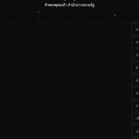
Ta
ราชเลขานุการในพระองค์ฯ ติดตามโครงการหุบกะพง–ห้วย
ทรายใต้ เสริมความมั่นคงน้ำเพชรบุรี
B
M
ค
งา
ด
ต
ละ
อว
เซ็
แ