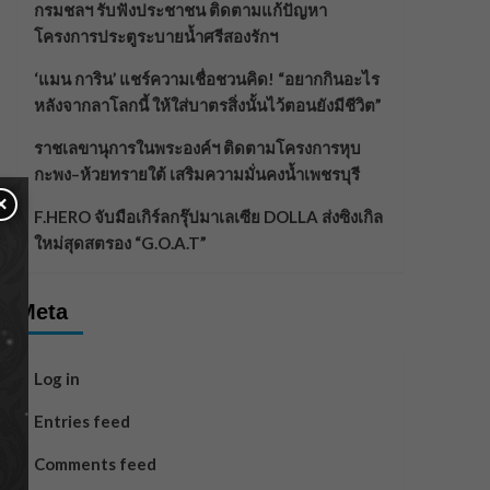
กรมชลฯ รับฟังประชาชน ติดตามแก้ปัญหา
โครงการประตูระบายน้ำศรีสองรักฯ
‘แมน การิน’ แชร์ความเชื่อชวนคิด! “อยากกินอะไร
หลังจากลาโลกนี้ ให้ใส่บาตรสิ่งนั้นไว้ตอนยังมีชีวิต”
ราชเลขานุการในพระองค์ฯ ติดตามโครงการหุบ
กะพง–ห้วยทรายใต้ เสริมความมั่นคงน้ำเพชรบุรี
×
F.HERO จับมือเกิร์ลกรุ๊ปมาเลเซีย DOLLA ส่งซิงเกิล
ใหม่สุดสตรอง “G.O.A.T”
Meta
Log in
Entries feed
Comments feed