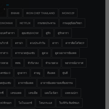
gs
IGC
BNK48
IRON CHEF THAILAND
MONO29
ONOMAX
NETFLIX
กรมชลประทาน
กรมอุตุนิยมวิทยา
รอบครัวดารา
คุยแซ่บSHOW
คู่รัก
คู่รักดารา
นวิวาห์
ดราม่า
ดวงประจำวัน
ดารา
ดาราติดโควิด19
าราสาว
ดาราอวดหุ่นแซ่บ
ดูดวง
ดูดวงอาจารย์มงคล
รวจหวย
ททท.
ทัวร์มาลง
ทำนายดวง
พยากรณ์อากาศ
ครช่อง 3
ลูกดารา
สายมู
สีมงคล
หุ่นดี
ดหุ่นแซ่บ
อาจารย์มงคล
อาจารย์มงคล รอดเที่ยงธรรม
กซี่
เลขมงคล
เลขเด็ด
แตงโม นิดา
แพท ณปภา
อฟ ทักษอร
โมโนแมกซ์
โหนกระแส
ใบเฟิร์น พิมพ์ชนก