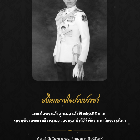
Recent Posts
Ca
ชลประทานเชียงใหม่เร่งพร่องน้ำแม่น้ำปิง รับมวลน้ำเหนือ ย้ำ
A
ยังไม่ล้นตลิ่ง
C
ฟาดลุคใหม่! “แบม พิชญานิน” แดนซ์สับทุกจังหวะ ชวนแฟนๆ
E
แกะท่า #นอกจอนอกใจ
G
กรมชลฯ รับฟังประชาชน ติดตามแก้ปัญหาโครงการประตู
ระบายน้ำศรีสองรักฯ
R
‘แมน การิน’ แชร์ความเชื่อชวนคิด! “อยากกินอะไรหลังจาก
T
ลาโลกนี้ ให้ใส่บาตรสิ่งนั้นไว้ตอนยังมีชีวิต”