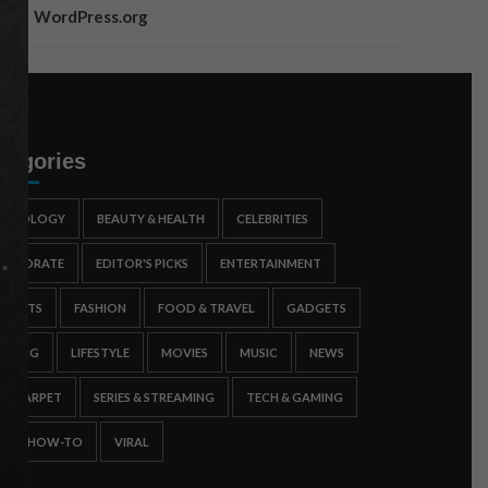
WordPress.org
tegories
STROLOGY
BEAUTY & HEALTH
CELEBRITIES
ORPORATE
EDITOR'S PICKS
ENTERTAINMENT
SPORTS
FASHION
FOOD & TRAVEL
GADGETS
AMING
LIFESTYLE
MOVIES
MUSIC
NEWS
ED CARPET
SERIES & STREAMING
TECH & GAMING
IPS & HOW-TO
VIRAL