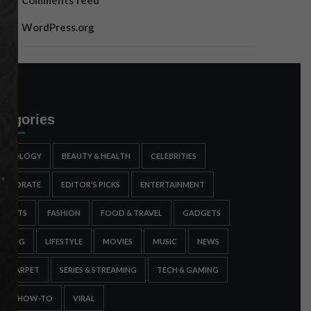
Comments feed
WordPress.org
tegories
STROLOGY
BEAUTY & HEALTH
CELEBRITIES
ORPORATE
EDITOR'S PICKS
ENTERTAINMENT
SPORTS
FASHION
FOOD & TRAVEL
GADGETS
AMING
LIFESTYLE
MOVIES
MUSIC
NEWS
ED CARPET
SERIES & STREAMING
TECH & GAMING
IPS & HOW-TO
VIRAL