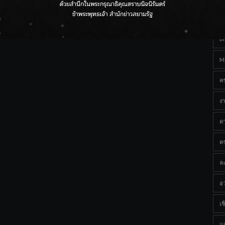
Ta
กรมชลฯ เกาะติดฝนทั่วประเทศ เตรียมเครื่องจักรรับมือน้ำ
หลาก เฝ้าระวังพื้นที่เสี่ยง
B
M
ค
งา
ด
ต
ละ
อว
เซ็
แ