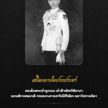
Recent Posts
Ca
กรมชลฯ รับฟังประชาชน ติดตามแก้ปัญหาโครงการประตู
A
ระบายน้ำศรีสองรักฯ
C
‘แมน การิน’ แชร์ความเชื่อชวนคิด! “อยากกินอะไรหลังจาก
E
ลาโลกนี้ ให้ใส่บาตรสิ่งนั้นไว้ตอนยังมีชีวิต”
G
ราชเลขานุการในพระองค์ฯ ติดตามโครงการหุบกะพง–ห้วย
ทรายใต้ เสริมความมั่นคงน้ำเพชรบุรี
R
F.HERO จับมือเกิร์ลกรุ๊ปมาเลเซีย DOLLA ส่งซิงเกิลใหม่สุดส
T
ตรอง “G.O.A.T”