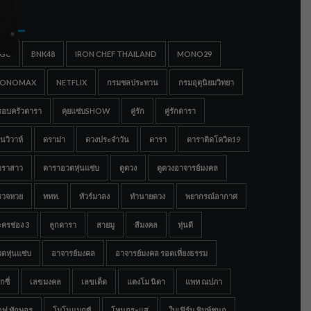
gs
IGC
BNK48
IRON CHEF THAILAND
MONO29
ONOMAX
NETFLIX
กรมชลประทาน
กรมอุตุนิยมวิทยา
รอบครัวดารา
คุยแซ่บSHOW
คู่รัก
คู่รักดารา
นวิวาห์
ดราม่า
ดวงประจำวัน
ดารา
ดาราติดโควิด19
าราสาว
ดาราอวดหุ่นแซ่บ
ดูดวง
ดูดวงอาจารย์มงคล
รวจหวย
ททท.
ทัวร์มาลง
ทำนายดวง
พยากรณ์อากาศ
ครช่อง 3
ลูกดารา
สายมู
สีมงคล
หุ่นดี
ดหุ่นแซ่บ
อาจารย์มงคล
อาจารย์มงคล รอดเที่ยงธรรม
กซี่
เลขมงคล
เลขเด็ด
แตงโม นิดา
แพท ณปภา
อฟ ทักษอร
โมโนแมกซ์
โหนกระแส
ใบเฟิร์น พิมพ์ชนก