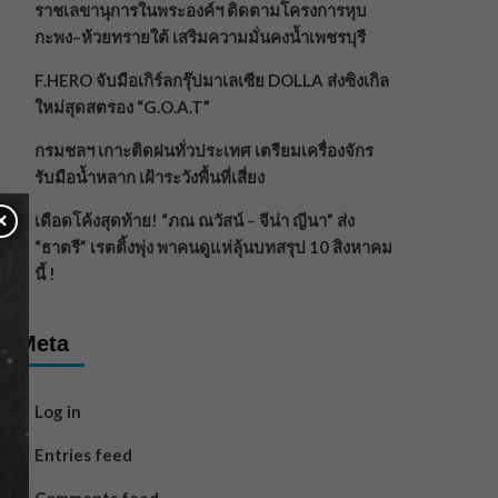
ราชเลขานุการในพระองค์ฯ ติดตามโครงการหุบ
กะพง–ห้วยทรายใต้ เสริมความมั่นคงน้ำเพชรบุรี
F.HERO จับมือเกิร์ลกรุ๊ปมาเลเซีย DOLLA ส่งซิงเกิล
ใหม่สุดสตรอง “G.O.A.T”
กรมชลฯ เกาะติดฝนทั่วประเทศ เตรียมเครื่องจักร
รับมือน้ำหลาก เฝ้าระวังพื้นที่เสี่ยง
×
เดือดโค้งสุดท้าย! “ภณ ณวัสน์ – จีน่า ญีนา” ส่ง
“ธาตรี” เรตติ้งพุ่ง พาคนดูแห่ลุ้นบทสรุป 10 สิงหาคม
นี้ !
Meta
Log in
Entries feed