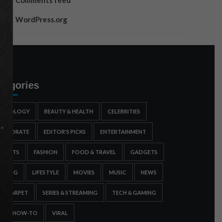
Comments feed
WordPress.org
tegories
STROLOGY
BEAUTY & HEALTH
CELEBRITIES
ORPORATE
EDITOR'S PICKS
ENTERTAINMENT
SPORTS
FASHION
FOOD & TRAVEL
GADGETS
AMING
LIFESTYLE
MOVIES
MUSIC
NEWS
ED CARPET
SERIES & STREAMING
TECH & GAMING
IPS & HOW-TO
VIRAL