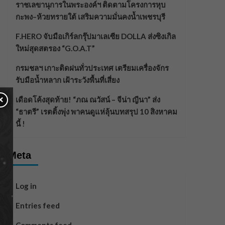
ราชเลขานุการในพระองค์ฯ ติดตามโครงการหุบ
กะพง–ห้วยทรายใต้ เสริมความมั่นคงน้ำเพชรบุรี
F.HERO จับมือเกิร์ลกรุ๊ปมาเลเซีย DOLLA ส่งซิงเกิล
ใหม่สุดสตรอง “G.O.A.T”
กรมชลฯ เกาะติดฝนทั่วประเทศ เตรียมเครื่องจักร
รับมือน้ำหลาก เฝ้าระวังพื้นที่เสี่ยง
×
เดือดโค้งสุดท้าย! “ภณ ณวัสน์ – จีน่า ญีนา” ส่ง
“ธาตรี” เรตติ้งพุ่ง พาคนดูแห่ลุ้นบทสรุป 10 สิงหาคม
นี้ !
Meta
Log in
Entries feed