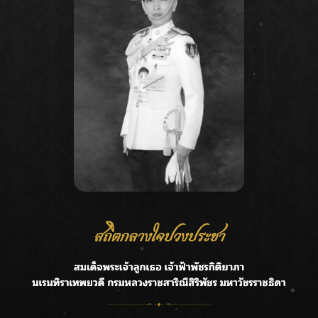
Recent Posts
Ca
กรมชลฯ รับฟังประชาชน ติดตามแก้ปัญหาโครงการประตู
A
ระบายน้ำศรีสองรักฯ
C
‘แมน การิน’ แชร์ความเชื่อชวนคิด! “อยากกินอะไรหลังจาก
E
ลาโลกนี้ ให้ใส่บาตรสิ่งนั้นไว้ตอนยังมีชีวิต”
G
ราชเลขานุการในพระองค์ฯ ติดตามโครงการหุบกะพง–ห้วย
ทรายใต้ เสริมความมั่นคงน้ำเพชรบุรี
R
F.HERO จับมือเกิร์ลกรุ๊ปมาเลเซีย DOLLA ส่งซิงเกิลใหม่สุดส
T
ตรอง “G.O.A.T”