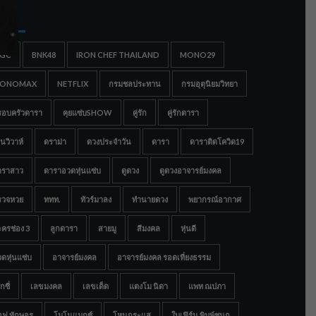
gs
IGC
BNK48
IRON CHEF THAILAND
MONO29
ONOMAX
NETFLIX
กรมชลประทาน
กรมอุตุนิยมวิทยา
รอบครัวดารา
คุยแซ่บSHOW
คู่รัก
คู่รักดารา
นวิวาห์
ดราม่า
ดวงประจำวัน
ดารา
ดาราติดโควิด19
าราสาว
ดาราอวดหุ่นแซ่บ
ดูดวง
ดูดวงอาจารย์มงคล
รวจหวย
ททท.
ทัวร์มาลง
ทำนายดวง
พยากรณ์อากาศ
ครช่อง 3
ลูกดารา
สายมู
สีมงคล
หุ่นดี
ดหุ่นแซ่บ
อาจารย์มงคล
อาจารย์มงคล รอดเที่ยงธรรม
กซี่
เลขมงคล
เลขเด็ด
แตงโม นิดา
แพท ณปภา
อฟ ทักษอร
โมโนแมกซ์
โหนกระแส
ใบเฟิร์น พิมพ์ชนก