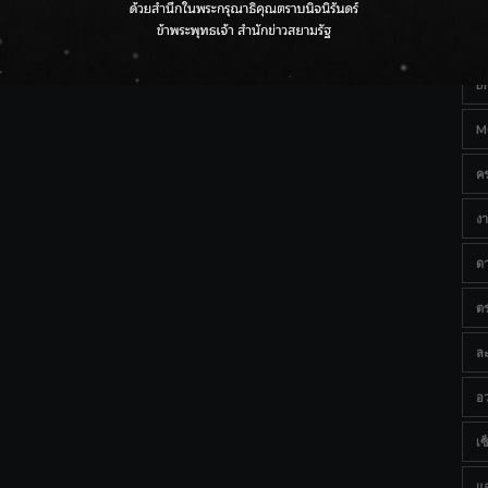
Ta
กรมชลฯ เกาะติดฝนทั่วประเทศ เตรียมเครื่องจักรรับมือน้ำ
หลาก เฝ้าระวังพื้นที่เสี่ยง
B
M
ค
งา
ด
ต
ละ
อว
เซ็
แ