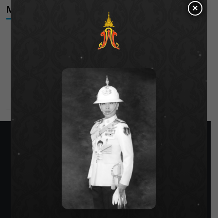
×
Meta
Log in
Entries feed
Comments feed
WordPress.org