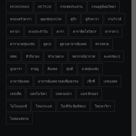
MONOMAX
NETFLIX
กรมชลประทาน
กรมอุตุนิยมวิทยา
ครอบครัวดารา
คุยแซ่บSHOW
คู่รัก
คู่รักดารา
งานวิวาห์
ดราม่า
ดวงประจำวัน
ดารา
ดาราติดโควิด19
ดาราสาว
ดาราอวดหุ่นแซ่บ
ดูดวง
ดูดวงอาจารย์มงคล
ตรวจหวย
ททท.
ทัวร์มาลง
ทำนายดวง
พยากรณ์อากาศ
ละครช่อง 3
ลูกดารา
สายมู
สีมงคล
หุ่นดี
อวดหุ่นแซ่บ
อาจารย์มงคล
อาจารย์มงคล รอดเที่ยงธรรม
เซ็กซี่
เลขมงคล
เลขเด็ด
แตงโม นิดา
แพท ณปภา
แอฟ ทักษอร
โมโนแมกซ์
โหนกระแส
ใบเฟิร์น พิมพ์ชนก
ใหม่ ดาวิกา
ไอคอนสยาม