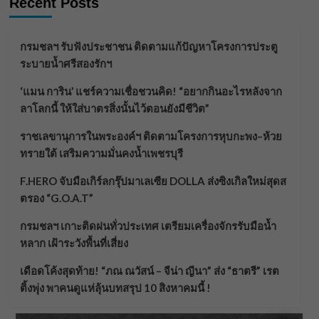
Recent Posts
กรมชลฯ รับฟังประชาชน ติดตามแก้ปัญหาโครงการประตู
ระบายน้ำศรีสองรักฯ
‘แมน การิน’ แชร์ความเชื่อชวนคิด! “อยากกินอะไรหลังจาก
ลาโลกนี้ ให้ใส่บาตรสิ่งนั้นไว้ตอนยังมีชีวิต”
ราชเลขานุการในพระองค์ฯ ติดตามโครงการหุบกะพง–ห้วย
ทรายใต้ เสริมความมั่นคงน้ำเพชรบุรี
F.HERO จับมือเกิร์ลกรุ๊ปมาเลเซีย DOLLA ส่งซิงเกิลใหม่สุดส
ตรอง “G.O.A.T”
กรมชลฯ เกาะติดฝนทั่วประเทศ เตรียมเครื่องจักรรับมือน้ำ
หลาก เฝ้าระวังพื้นที่เสี่ยง
เดือดโค้งสุดท้าย! “ภณ ณวัสน์ – จีน่า ญีนา” ส่ง “ธาตรี” เรต
ติ้งพุ่ง พาคนดูแห่ลุ้นบทสรุป 10 สิงหาคมนี้ !