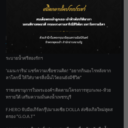
SIAMRATH VARIETY
THE BEST ENTERTAINMENT
Recent Posts
กรมชลฯ รับฟังประชาชน ติดตามแก้ปัญหาโครงการประตู
ระบายน้ำศรีสองรักฯ
‘แมน การิน’ แชร์ความเชื่อชวนคิด! “อยากกินอะไรหลังจาก
ลาโลกนี้ ให้ใส่บาตรสิ่งนั้นไว้ตอนยังมีชีวิต”
ราชเลขานุการในพระองค์ฯ ติดตามโครงการหุบกะพง–ห้วย
ทรายใต้ เสริมความมั่นคงน้ำเพชรบุรี
F.HERO จับมือเกิร์ลกรุ๊ปมาเลเซีย DOLLA ส่งซิงเกิลใหม่สุดส
ตรอง “G.O.A.T”