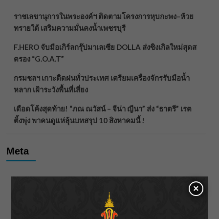
ราชเลขานุการในพระองค์ฯ ติดตามโครงการหุบกะพง–ห้วย
ทรายใต้ เสริมความมั่นคงน้ำเพชรบุรี
F.HERO จับมือเกิร์ลกรุ๊ปมาเลเซีย DOLLA ส่งซิงเกิลใหม่สุดส
ตรอง “G.O.A.T”
กรมชลฯ เกาะติดฝนทั่วประเทศ เตรียมเครื่องจักรรับมือน้ำ
หลาก เฝ้าระวังพื้นที่เสี่ยง
เดือดโค้งสุดท้าย! “ภณ ณวัสน์ – จีน่า ญีนา” ส่ง “ธาตรี” เรต
ติ้งพุ่ง พาคนดูแห่ลุ้นบทสรุป 10 สิงหาคมนี้ !
Meta
Log in
×
Entries feed