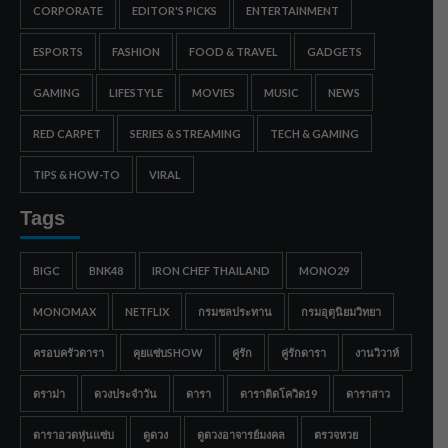
CORPORATE
EDITOR'S PICKS
ENTERTAINMENT
ESPORTS
FASHION
FOOD & TRAVEL
GADGETS
GAMING
LIFESTYLE
MOVIES
MUSIC
NEWS
RED CARPET
SERIES & STREAMING
TECH & GAMING
TIPS & HOW-TO
VIRAL
Tags
BIGC
BNK48
IRON CHEF THAILAND
MONO29
MONOMAX
NETFLIX
กรมชลประทาน
กรมอุตุนิยมวิทยา
ครอบครัวดารา
คุยแซ่บSHOW
คู่รัก
คู่รักดารา
งานวิวาห์
ดราม่า
ดวงประจำวัน
ดารา
ดาราติดโควิด19
ดาราสาว
ดาราอวดหุ่นแซ่บ
ดูดวง
ดูดวงอาจารย์มงคล
ตรวจหวย