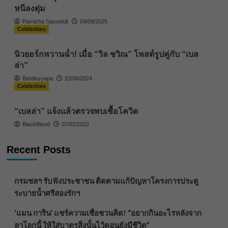
หนีลงตุ่ม
Parnicha Sasookjit
04/09/2025
Celebrities
นิวยอร์กหวานฉ่ำ! เมื่อ “วิล ชวิณ” โพสต์รูปคู่กับ “เบล
ล่า”
Bentleyyapa
22/06/2024
Celebrities
“เบลล่า” แจ้งแล้วตรวจพบเชื้อโควิด
BlackBlood
07/02/2022
Recent Posts
กรมชลฯ รับฟังประชาชน ติดตามแก้ปัญหาโครงการประตู
ระบายน้ำศรีสองรักฯ
‘แมน การิน’ แชร์ความเชื่อชวนคิด! “อยากกินอะไรหลังจาก
ลาโลกนี้ ให้ใส่บาตรสิ่งนั้นไว้ตอนยังมีชีวิต”