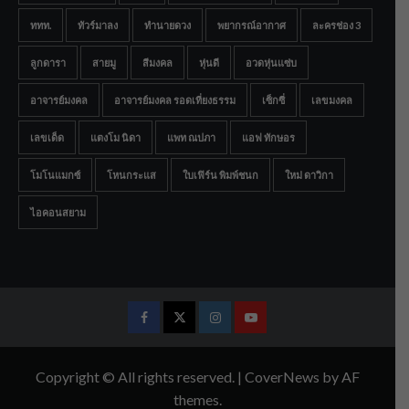
ททท.
ทัวร์มาลง
ทำนายดวง
พยากรณ์อากาศ
ละครช่อง 3
ลูกดารา
สายมู
สีมงคล
หุ่นดี
อวดหุ่นแซ่บ
อาจารย์มงคล
อาจารย์มงคล รอดเที่ยงธรรม
เซ็กซี่
เลขมงคล
เลขเด็ด
แตงโม นิดา
แพท ณปภา
แอฟ ทักษอร
โมโนแมกซ์
โหนกระแส
ใบเฟิร์น พิมพ์ชนก
ใหม่ ดาวิกา
ไอคอนสยาม
Facebook
Twitter
Instagram
Youtube
Copyright © All rights reserved.
|
CoverNews
by AF
themes.