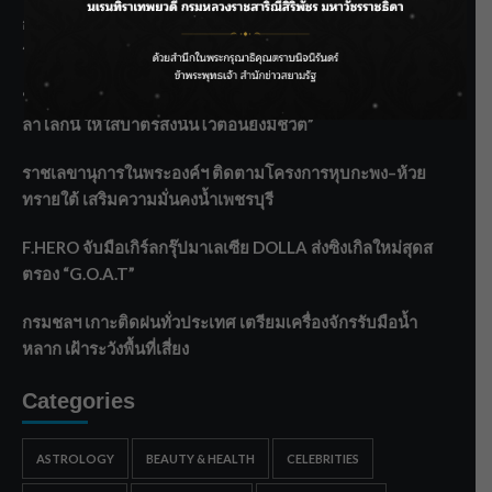
กรมชลฯ รับฟังประชาชน ติดตามแก้ปัญหาโครงการประตู
ระบายน้ำศรีสองรักฯ
‘แมน การิน’ แชร์ความเชื่อชวนคิด! “อยากกินอะไรหลังจาก
ลาโลกนี้ ให้ใส่บาตรสิ่งนั้นไว้ตอนยังมีชีวิต”
ราชเลขานุการในพระองค์ฯ ติดตามโครงการหุบกะพง–ห้วย
ทรายใต้ เสริมความมั่นคงน้ำเพชรบุรี
F.HERO จับมือเกิร์ลกรุ๊ปมาเลเซีย DOLLA ส่งซิงเกิลใหม่สุดส
ตรอง “G.O.A.T”
กรมชลฯ เกาะติดฝนทั่วประเทศ เตรียมเครื่องจักรรับมือน้ำ
หลาก เฝ้าระวังพื้นที่เสี่ยง
Categories
ASTROLOGY
BEAUTY & HEALTH
CELEBRITIES