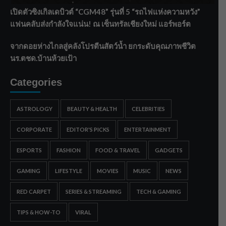
เปิดตัวซิงเกิลเดบิวต์ “CGM48” รุ่นที่ 5 “รถไฟแห่งความหวัง”
แฟนคลับส่งกำลังใจแน่น! ณ เซ็นทรัลเชียงใหม่ แอร์พอร์ต
จากดอยห่างไกลสู่คลังโปรตีนสัตว์น้ำ ยกระดับคุณภาพชีวิต
นร.ตชด.บ้านห้วยเป้า
Categories
ASTROLOGY
BEAUTY & HEALTH
CELEBRITIES
CORPORATE
EDITOR'S PICKS
ENTERTAINMENT
ESPORTS
FASHION
FOOD & TRAVEL
GADGETS
GAMING
LIFESTYLE
MOVIES
MUSIC
NEWS
RED CARPET
SERIES & STREAMING
TECH & GAMING
TIPS & HOW-TO
VIRAL