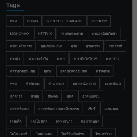
Tags
BIGC
BNK48
IRON CHEF THAILAND
MONO29
MONOMAX
NETFLIX
กรมชลประทาน
กรมอุตุนิยมวิทยา
ครอบครัวดารา
คุยแซ่บSHOW
คู่รัก
คู่รักดารา
งานวิวาห์
ดราม่า
ดวงประจำวัน
ดารา
ดาราติดโควิด19
ดาราสาว
ดาราอวดหุ่นแซ่บ
ดูดวง
ดูดวงอาจารย์มงคล
ตรวจหวย
ททท.
ทัวร์มาลง
ทำนายดวง
พยากรณ์อากาศ
ละครช่อง 3
ลูกดารา
สายมู
สีมงคล
หุ่นดี
อวดหุ่นแซ่บ
อาจารย์มงคล
อาจารย์มงคล รอดเที่ยงธรรม
เซ็กซี่
เลขมงคล
เลขเด็ด
แตงโม นิดา
แพท ณปภา
แอฟ ทักษอร
โมโนแมกซ์
โหนกระแส
ใบเฟิร์น พิมพ์ชนก
ใหม่ ดาวิกา