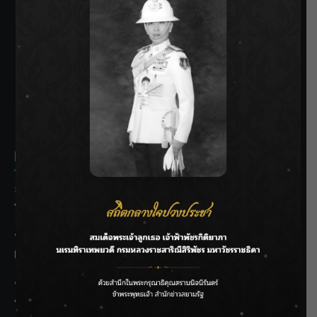
SIAMRATH VARIETY
THE BEST ENTERTAINMENT
Recent Posts
ลุยไม่หยุด!! กรมชลฯ เร่งเคลียร์ผักตบชวา-ติดตั้งเครื่องสูบน้ำ
ทั่วไทย
“BILLKIN” สร้างความภาคภูมิใจ คว้ารางวัลใหญ่ Weibo
Malaysia พร้อมโชว์สุดประทับใจ
“สุริยะ” สั่งกรมชลฯ เฝ้าระวังน้ำ 24 ชม. รับมือฝนสิงหาคม
บริหารเชิงรุกลดเสี่ยงน้ำท่วม