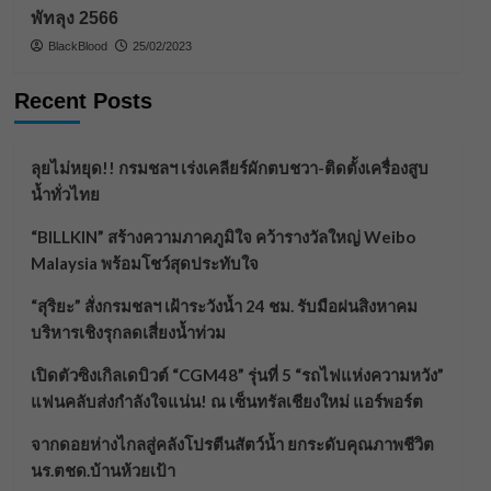
พัทลุง 2566
BlackBlood
25/02/2023
Recent Posts
ลุยไม่หยุด!! กรมชลฯ เร่งเคลียร์ผักตบชวา-ติดตั้งเครื่องสูบ
น้ำทั่วไทย
“BILLKIN” สร้างความภาคภูมิใจ คว้ารางวัลใหญ่ Weibo
Malaysia พร้อมโชว์สุดประทับใจ
“สุริยะ” สั่งกรมชลฯ เฝ้าระวังน้ำ 24 ชม. รับมือฝนสิงหาคม
บริหารเชิงรุกลดเสี่ยงน้ำท่วม
เปิดตัวซิงเกิลเดบิวต์ “CGM48” รุ่นที่ 5 “รถไฟแห่งความหวัง”
แฟนคลับส่งกำลังใจแน่น! ณ เซ็นทรัลเชียงใหม่ แอร์พอร์ต
จากดอยห่างไกลสู่คลังโปรตีนสัตว์น้ำ ยกระดับคุณภาพชีวิต
นร.ตชด.บ้านห้วยเป้า