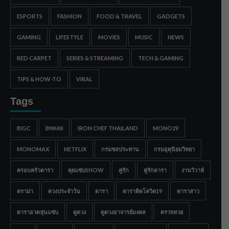
ESPORTS
FASHION
FOOD & TRAVEL
GADGETS
GAMING
LIFESTYLE
MOVIES
MUSIC
NEWS
RED CARPET
SERIES & STREAMING
TECH & GAMING
TIPS & HOW-TO
VIRAL
Tags
BIGC
BNK48
IRON CHEF THAILAND
MONO29
MONOMAX
NETFLIX
กรมชลประทาน
กรมอุตุนิยมวิทยา
ครอบครัวดารา
คุยแซ่บSHOW
คู่รัก
คู่รักดารา
งานวิวาห์
ดราม่า
ดวงประจำวัน
ดารา
ดาราติดโควิด19
ดาราสาว
ดาราอวดหุ่นแซ่บ
ดูดวง
ดูดวงอาจารย์มงคล
ตรวจหวย