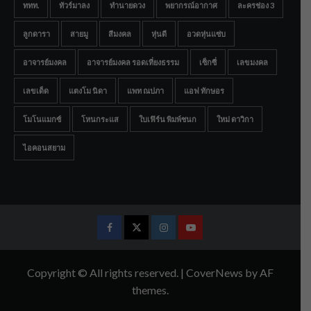
ททท.
ทัวร์มาลง
ทำนายดวง
พยากรณ์อากาศ
ละครช่อง 3
ลูกดารา
สายมู
สีมงคล
หุ่นดี
อวดหุ่นแซ่บ
อาจารย์มงคล
อาจารย์มงคล รอดเที่ยงธรรม
เซ็กซี่
เลขมงคล
เลขเด็ด
แตงโม นิดา
แพท ณปภา
แอฟ ทักษอร
โมโนแมกซ์
โหนกระแส
ใบเฟิร์น พิมพ์ชนก
ใหม่ ดาวิกา
ไอคอนสยาม
Facebook
Twitter
Instagram
Youtube
Copyright © All rights reserved.
|
CoverNews
by AF
themes.