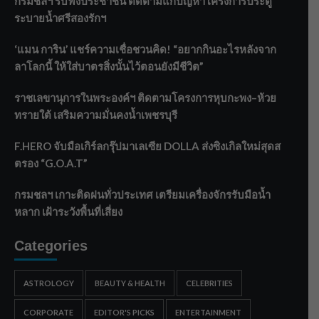
กรมชลฯ รับฟังประชาชน ติดตามแก้ปัญหาโครงการประตู
ระบายน้ำศรีสองรักฯ
‘แมน การิน’ แชร์ความเชื่อชวนคิด! “อยากกินอะไรหลังจาก
ลาโลกนี้ ให้ใส่บาตรสิ่งนั้นไว้ตอนยังมีชีวิต”
ราชเลขานุการในพระองค์ฯ ติดตามโครงการหุบกะพง–ห้วย
ทรายใต้ เสริมความมั่นคงน้ำเพชรบุรี
F.HERO จับมือเกิร์ลกรุ๊ปมาเลเซีย DOLLA ส่งซิงเกิลใหม่สุดส
ตรอง “G.O.A.T”
กรมชลฯ เกาะติดฝนทั่วประเทศ เตรียมเครื่องจักรรับมือน้ำ
หลาก เฝ้าระวังพื้นที่เสี่ยง
Categories
ASTROLOGY
BEAUTY & HEALTH
CELEBRITIES
CORPORATE
EDITOR'S PICKS
ENTERTAINMENT