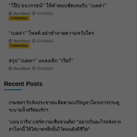
“โป๊ป ธนวรรธน์” ให้คำตอบชัดเจนกับ “เบลล่า”
BlackBlood
17/12/2021
Celebrities
“เบลล่า” โพสต์ อย่าทำลายความหวังใคร
BlackBlood
07/12/2021
Celebrities
สรุป “เบลลา” แถลงเลิก “เวียร์”
BlackBlood
01/12/2021
Recent Posts
กรมชลฯ รับฟังประชาชน ติดตามแก้ปัญหาโครงการประตู
ระบายน้ำศรีสองรักฯ
‘แมน การิน’ แชร์ความเชื่อชวนคิด! “อยากกินอะไรหลังจาก
ลาโลกนี้ ให้ใส่บาตรสิ่งนั้นไว้ตอนยังมีชีวิต”