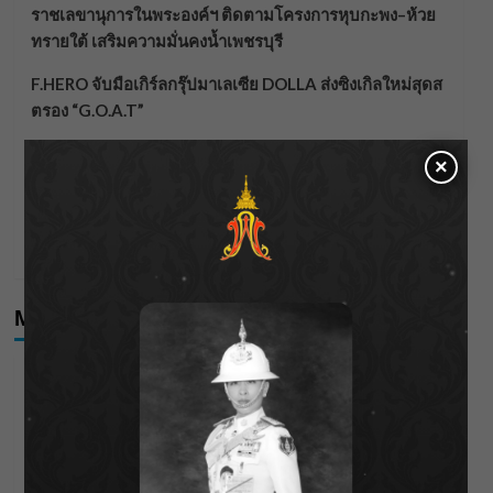
ราชเลขานุการในพระองค์ฯ ติดตามโครงการหุบกะพง–ห้วย
ทรายใต้ เสริมความมั่นคงน้ำเพชรบุรี
F.HERO จับมือเกิร์ลกรุ๊ปมาเลเซีย DOLLA ส่งซิงเกิลใหม่สุดส
ตรอง “G.O.A.T”
กรมชลฯ เกาะติดฝนทั่วประเทศ เตรียมเครื่องจักรรับมือน้ำ
×
หลาก เฝ้าระวังพื้นที่เสี่ยง
เดือดโค้งสุดท้าย! “ภณ ณวัสน์ – จีน่า ญีนา” ส่ง “ธาตรี” เรต
ติ้งพุ่ง พาคนดูแห่ลุ้นบทสรุป 10 สิงหาคมนี้ !
Meta
Log in
Entries feed
Comments feed