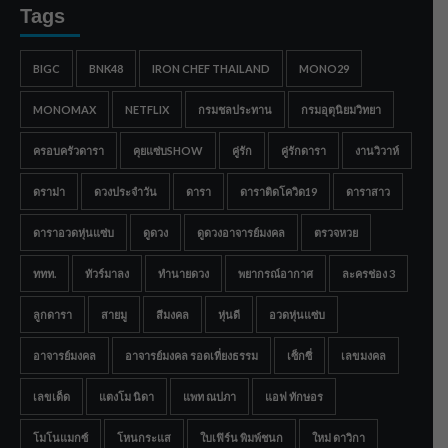
Tags
BIGC
BNK48
IRON CHEF THAILAND
MONO29
MONOMAX
NETFLIX
กรมชลประทาน
กรมอุตุนิยมวิทยา
ครอบครัวดารา
คุยแซ่บSHOW
คู่รัก
คู่รักดารา
งานวิวาห์
ดราม่า
ดวงประจำวัน
ดารา
ดาราติดโควิด19
ดาราสาว
ดาราอวดหุ่นแซ่บ
ดูดวง
ดูดวงอาจารย์มงคล
ตรวจหวย
ททท.
ทัวร์มาลง
ทำนายดวง
พยากรณ์อากาศ
ละครช่อง 3
ลูกดารา
สายมู
สีมงคล
หุ่นดี
อวดหุ่นแซ่บ
อาจารย์มงคล
อาจารย์มงคล รอดเที่ยงธรรม
เซ็กซี่
เลขมงคล
เลขเด็ด
แตงโม นิดา
แพท ณปภา
แอฟ ทักษอร
โมโนแมกซ์
โหนกระแส
ใบเฟิร์น พิมพ์ชนก
ใหม่ ดาวิกา