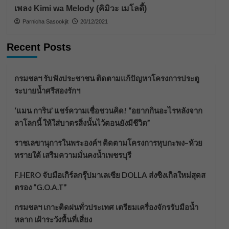
เพลง Kimi wa Melody (คิมิวะ เมโลดี้)
Parnicha Sasookjit
20/12/2021
Recent Posts
กรมชลฯ รับฟังประชาชน ติดตามแก้ปัญหาโครงการประตู
ระบายน้ำศรีสองรักฯ
‘แมน การิน’ แชร์ความเชื่อชวนคิด! “อยากกินอะไรหลังจาก
ลาโลกนี้ ให้ใส่บาตรสิ่งนั้นไว้ตอนยังมีชีวิต”
ราชเลขานุการในพระองค์ฯ ติดตามโครงการหุบกะพง–ห้วย
ทรายใต้ เสริมความมั่นคงน้ำเพชรบุรี
F.HERO จับมือเกิร์ลกรุ๊ปมาเลเซีย DOLLA ส่งซิงเกิลใหม่สุดส
ตรอง “G.O.A.T”
กรมชลฯ เกาะติดฝนทั่วประเทศ เตรียมเครื่องจักรรับมือน้ำ
หลาก เฝ้าระวังพื้นที่เสี่ยง