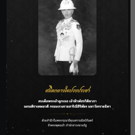
SIAMRATH VARIETY
THE BEST ENTERTAINMENT
Recent Posts
กรมชลฯ รับฟังประชาชน ติดตามแก้ปัญหาโครงการประตู
ระบายน้ำศรีสองรักฯ
‘แมน การิน’ แชร์ความเชื่อชวนคิด! “อยากกินอะไรหลังจาก
ลาโลกนี้ ให้ใส่บาตรสิ่งนั้นไว้ตอนยังมีชีวิต”
ราชเลขานุการในพระองค์ฯ ติดตามโครงการหุบกะพง–ห้วย
ทรายใต้ เสริมความมั่นคงน้ำเพชรบุรี