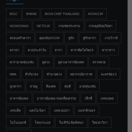
BIGC
BNK48
IRON CHEF THAILAND
MONO29
MONOMAX
NETFLIX
กรมชลประทาน
กรมอุตุนิยมวิทยา
ครอบครัวดารา
คุยแซ่บSHOW
คู่รัก
คู่รักดารา
งานวิวาห์
ดราม่า
ดวงประจำวัน
ดารา
ดาราติดโควิด19
ดาราสาว
ดาราอวดหุ่นแซ่บ
ดูดวง
ดูดวงอาจารย์มงคล
ตรวจหวย
ททท.
ทัวร์มาลง
ทำนายดวง
พยากรณ์อากาศ
ละครช่อง 3
ลูกดารา
สายมู
สีมงคล
หุ่นดี
อวดหุ่นแซ่บ
อาจารย์มงคล
อาจารย์มงคล รอดเที่ยงธรรม
เซ็กซี่
เลขมงคล
เลขเด็ด
แตงโม นิดา
แพท ณปภา
แอฟ ทักษอร
โมโนแมกซ์
โหนกระแส
ใบเฟิร์น พิมพ์ชนก
ใหม่ ดาวิกา