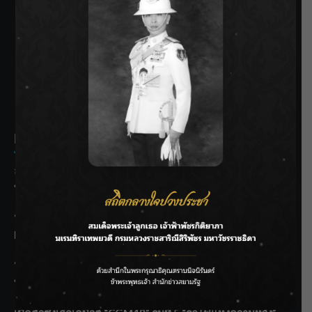
SIAMRATH VARIETY
THE BEST ENTERTAINMENT
Recent Posts
ลุยไม่หยุด!! กรมชลฯ เร่งเคลียร์ผักตบชวา-ติดตั้งเครื่องสูบน้ำ
ทั่วไทย
“BILLKIN” สร้างความภาคภูมิใจ คว้ารางวัลใหญ่ Weibo
Malaysia พร้อมโชว์สุดประทับใจ
“สุริยะ” สั่งกรมชลฯ เฝ้าระวังน้ำ 24 ชม. รับมือฝนสิงหาคม
บริหารเชิงรุกลดเสี่ยงน้ำท่วม