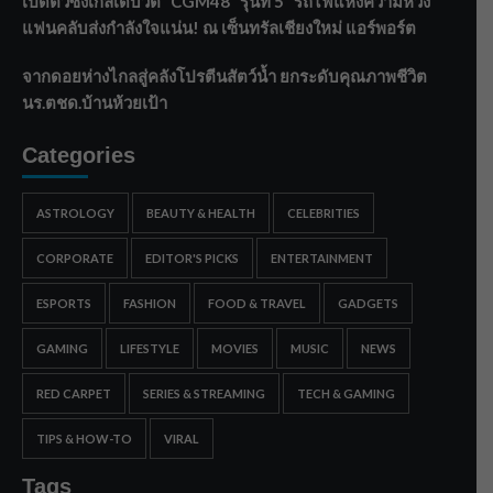
เปิดตัวซิงเกิลเดบิวต์ “CGM48” รุ่นที่ 5 “รถไฟแห่งความหวัง”
แฟนคลับส่งกำลังใจแน่น! ณ เซ็นทรัลเชียงใหม่ แอร์พอร์ต
จากดอยห่างไกลสู่คลังโปรตีนสัตว์น้ำ ยกระดับคุณภาพชีวิต
นร.ตชด.บ้านห้วยเป้า
Categories
ASTROLOGY
BEAUTY & HEALTH
CELEBRITIES
CORPORATE
EDITOR'S PICKS
ENTERTAINMENT
ESPORTS
FASHION
FOOD & TRAVEL
GADGETS
GAMING
LIFESTYLE
MOVIES
MUSIC
NEWS
RED CARPET
SERIES & STREAMING
TECH & GAMING
TIPS & HOW-TO
VIRAL
Tags