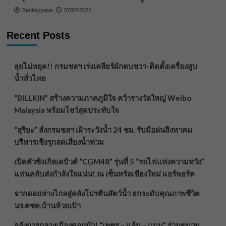
Bentleyyapa
07/07/2022
Recent Posts
ลุยไม่หยุด!! กรมชลฯ เร่งเคลียร์ผักตบชวา-ติดตั้งเครื่องสูบ
น้ำทั่วไทย
“BILLKIN” สร้างความภาคภูมิใจ คว้ารางวัลใหญ่ Weibo
Malaysia พร้อมโชว์สุดประทับใจ
“สุริยะ” สั่งกรมชลฯ เฝ้าระวังน้ำ 24 ชม. รับมือฝนสิงหาคม
บริหารเชิงรุกลดเสี่ยงน้ำท่วม
เปิดตัวซิงเกิลเดบิวต์ “CGM48” รุ่นที่ 5 “รถไฟแห่งความหวัง”
แฟนคลับส่งกำลังใจแน่น! ณ เซ็นทรัลเชียงใหม่ แอร์พอร์ต
จากดอยห่างไกลสู่คลังโปรตีนสัตว์น้ำ ยกระดับคุณภาพชีวิต
นร.ตชด.บ้านห้วยเป้า
อลังการกลางเมืองดอกบัว! “เพชร – แอ้ม – แบม” ร่วมขบวน