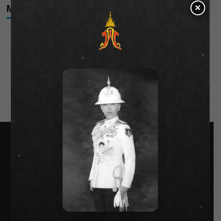
×
Meta
Log in
Entries feed
Comments feed
WordPress.org