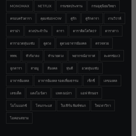
MONOMAX
NETFLIX
กรมชลประทาน
กรมอุตุนิยมวิทยา
ครอบครัวดารา
คุยแซ่บSHOW
คู่รัก
คู่รักดารา
งานวิวาห์
ดราม่า
ดวงประจำวัน
ดารา
ดาราติดโควิด19
ดาราสาว
ดาราอวดหุ่นแซ่บ
ดูดวง
ดูดวงอาจารย์มงคล
ตรวจหวย
ททท.
ทัวร์มาลง
ทำนายดวง
พยากรณ์อากาศ
ละครช่อง 3
ลูกดารา
สายมู
สีมงคล
หุ่นดี
อวดหุ่นแซ่บ
อาจารย์มงคล
อาจารย์มงคล รอดเที่ยงธรรม
เซ็กซี่
เลขมงคล
เลขเด็ด
แตงโม นิดา
แพท ณปภา
แอฟ ทักษอร
โมโนแมกซ์
โหนกระแส
ใบเฟิร์น พิมพ์ชนก
ใหม่ ดาวิกา
ไอคอนสยาม