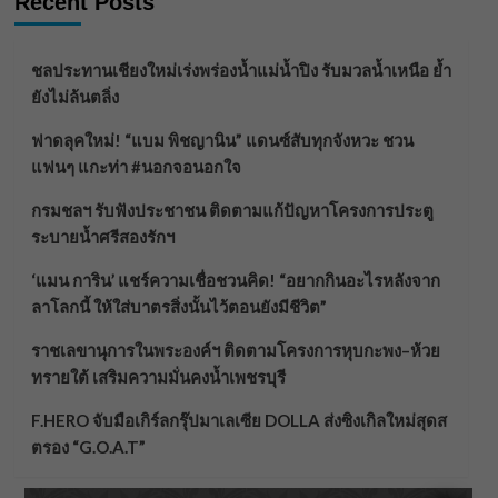
Recent Posts
ชลประทานเชียงใหม่เร่งพร่องน้ำแม่น้ำปิง รับมวลน้ำเหนือ ย้ำ
ยังไม่ล้นตลิ่ง
ฟาดลุคใหม่! “แบม พิชญานิน” แดนซ์สับทุกจังหวะ ชวน
แฟนๆ แกะท่า #นอกจอนอกใจ
กรมชลฯ รับฟังประชาชน ติดตามแก้ปัญหาโครงการประตู
ระบายน้ำศรีสองรักฯ
‘แมน การิน’ แชร์ความเชื่อชวนคิด! “อยากกินอะไรหลังจาก
ลาโลกนี้ ให้ใส่บาตรสิ่งนั้นไว้ตอนยังมีชีวิต”
ราชเลขานุการในพระองค์ฯ ติดตามโครงการหุบกะพง–ห้วย
ทรายใต้ เสริมความมั่นคงน้ำเพชรบุรี
F.HERO จับมือเกิร์ลกรุ๊ปมาเลเซีย DOLLA ส่งซิงเกิลใหม่สุดส
ตรอง “G.O.A.T”