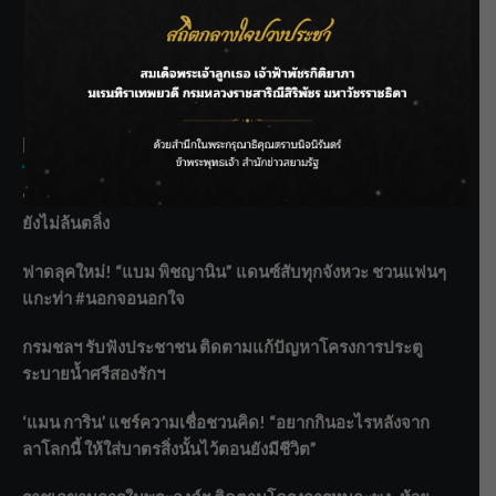
SIAMRATH VARIETY
THE BEST ENTERTAINMENT
Recent Posts
ชลประทานเชียงใหม่เร่งพร่องน้ำแม่น้ำปิง รับมวลน้ำเหนือ ย้ำ
ยังไม่ล้นตลิ่ง
ฟาดลุคใหม่! “แบม พิชญานิน” แดนซ์สับทุกจังหวะ ชวนแฟนๆ
แกะท่า #นอกจอนอกใจ
กรมชลฯ รับฟังประชาชน ติดตามแก้ปัญหาโครงการประตู
ระบายน้ำศรีสองรักฯ
‘แมน การิน’ แชร์ความเชื่อชวนคิด! “อยากกินอะไรหลังจาก
ลาโลกนี้ ให้ใส่บาตรสิ่งนั้นไว้ตอนยังมีชีวิต”