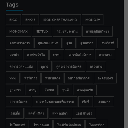
Tags
BIGC
BNK48
IRON CHEF THAILAND
MONO29
MONOMAX
NETFLIX
กรมชลประทาน
กรมอุตุนิยมวิทยา
ครอบครัวดารา
คุยแซ่บSHOW
คู่รัก
คู่รักดารา
งานวิวาห์
ดราม่า
ดวงประจำวัน
ดารา
ดาราติดโควิด19
ดาราสาว
ดาราอวดหุ่นแซ่บ
ดูดวง
ดูดวงอาจารย์มงคล
ตรวจหวย
ททท.
ทัวร์มาลง
ทำนายดวง
พยากรณ์อากาศ
ละครช่อง 3
ลูกดารา
สายมู
สีมงคล
หุ่นดี
อวดหุ่นแซ่บ
อาจารย์มงคล
อาจารย์มงคล รอดเที่ยงธรรม
เซ็กซี่
เลขมงคล
เลขเด็ด
แตงโม นิดา
แพท ณปภา
แอฟ ทักษอร
โมโนแมกซ์
โหนกระแส
ใบเฟิร์น พิมพ์ชนก
ใหม่ ดาวิกา