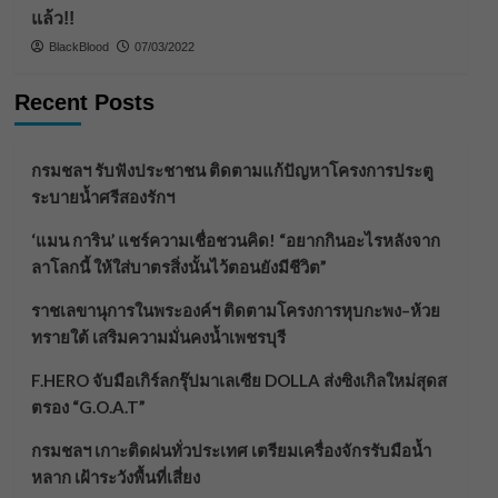
แล้ว!!
BlackBlood
07/03/2022
Recent Posts
กรมชลฯ รับฟังประชาชน ติดตามแก้ปัญหาโครงการประตู
ระบายน้ำศรีสองรักฯ
‘แมน การิน’ แชร์ความเชื่อชวนคิด! “อยากกินอะไรหลังจาก
ลาโลกนี้ ให้ใส่บาตรสิ่งนั้นไว้ตอนยังมีชีวิต”
ราชเลขานุการในพระองค์ฯ ติดตามโครงการหุบกะพง–ห้วย
ทรายใต้ เสริมความมั่นคงน้ำเพชรบุรี
F.HERO จับมือเกิร์ลกรุ๊ปมาเลเซีย DOLLA ส่งซิงเกิลใหม่สุดส
ตรอง “G.O.A.T”
กรมชลฯ เกาะติดฝนทั่วประเทศ เตรียมเครื่องจักรรับมือน้ำ
หลาก เฝ้าระวังพื้นที่เสี่ยง