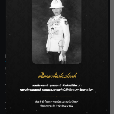
SIAMRATH VARIETY
THE BEST ENTERTAINMENT
Recent Posts
กรมชลฯ รับฟังประชาชน ติดตามแก้ปัญหาโครงการประตู
ระบายน้ำศรีสองรักฯ
‘แมน การิน’ แชร์ความเชื่อชวนคิด! “อยากกินอะไรหลังจาก
ลาโลกนี้ ให้ใส่บาตรสิ่งนั้นไว้ตอนยังมีชีวิต”
ราชเลขานุการในพระองค์ฯ ติดตามโครงการหุบกะพง–ห้วย
ทรายใต้ เสริมความมั่นคงน้ำเพชรบุรี