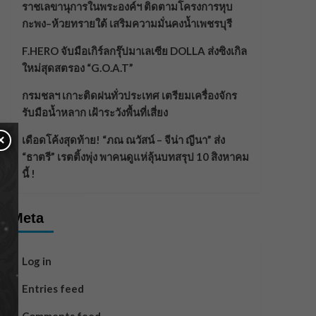
ราชเลขานุการในพระองค์ฯ ติดตามโครงการหุบ
กะพง–ห้วยทรายใต้ เสริมความมั่นคงน้ำเพชรบุรี
F.HERO จับมือเกิร์ลกรุ๊ปมาเลเซีย DOLLA ส่งซิงเกิล
ใหม่สุดสตรอง “G.O.A.T”
กรมชลฯ เกาะติดฝนทั่วประเทศ เตรียมเครื่องจักร
รับมือน้ำหลาก เฝ้าระวังพื้นที่เสี่ยง
×
เดือดโค้งสุดท้าย! “ภณ ณวัสน์ – จีน่า ญีนา” ส่ง
“ธาตรี” เรตติ้งพุ่ง พาคนดูแห่ลุ้นบทสรุป 10 สิงหาคม
นี้ !
Meta
Log in
Entries feed