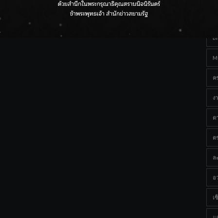
Ta
กรมชลฯ เกาะติดฝนทั่วประเทศ เตรียมเครื่องจักรรับมือน้ำ
หลาก เฝ้าระวังพื้นที่เสี่ยง
B
M
ค
งา
ด
ต
ละ
อว
เซ็
แ