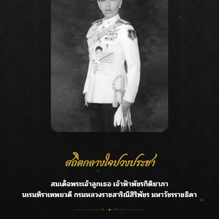
Recent Posts
Ca
กรมชลฯ รับฟังประชาชน ติดตามแก้ปัญหาโครงการประตู
A
ระบายน้ำศรีสองรักฯ
C
‘แมน การิน’ แชร์ความเชื่อชวนคิด! “อยากกินอะไรหลังจาก
E
ลาโลกนี้ ให้ใส่บาตรสิ่งนั้นไว้ตอนยังมีชีวิต”
G
ราชเลขานุการในพระองค์ฯ ติดตามโครงการหุบกะพง–ห้วย
ทรายใต้ เสริมความมั่นคงน้ำเพชรบุรี
R
F.HERO จับมือเกิร์ลกรุ๊ปมาเลเซีย DOLLA ส่งซิงเกิลใหม่สุดส
T
ตรอง “G.O.A.T”