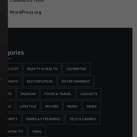
Comments feed
WordPress.org
tegories
STROLOGY
BEAUTY & HEALTH
CELEBRITIES
ORPORATE
EDITOR'S PICKS
ENTERTAINMENT
SPORTS
FASHION
FOOD & TRAVEL
GADGETS
AMING
LIFESTYLE
MOVIES
MUSIC
NEWS
ED CARPET
SERIES & STREAMING
TECH & GAMING
IPS & HOW-TO
VIRAL