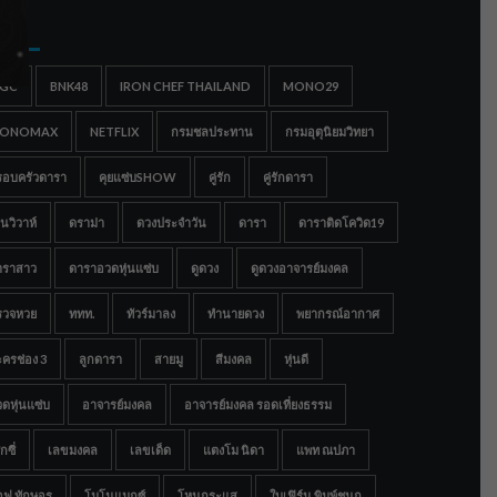
gs
IGC
BNK48
IRON CHEF THAILAND
MONO29
ONOMAX
NETFLIX
กรมชลประทาน
กรมอุตุนิยมวิทยา
รอบครัวดารา
คุยแซ่บSHOW
คู่รัก
คู่รักดารา
นวิวาห์
ดราม่า
ดวงประจำวัน
ดารา
ดาราติดโควิด19
าราสาว
ดาราอวดหุ่นแซ่บ
ดูดวง
ดูดวงอาจารย์มงคล
รวจหวย
ททท.
ทัวร์มาลง
ทำนายดวง
พยากรณ์อากาศ
ครช่อง 3
ลูกดารา
สายมู
สีมงคล
หุ่นดี
ดหุ่นแซ่บ
อาจารย์มงคล
อาจารย์มงคล รอดเที่ยงธรรม
กซี่
เลขมงคล
เลขเด็ด
แตงโม นิดา
แพท ณปภา
อฟ ทักษอร
โมโนแมกซ์
โหนกระแส
ใบเฟิร์น พิมพ์ชนก