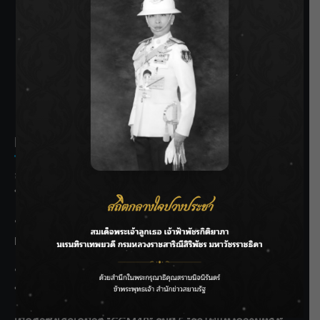
SIAMRATH VARIETY
THE BEST ENTERTAINMENT
Recent Posts
ลุยไม่หยุด!! กรมชลฯ เร่งเคลียร์ผักตบชวา-ติดตั้งเครื่องสูบน้ำ
ทั่วไทย
“BILLKIN” สร้างความภาคภูมิใจ คว้ารางวัลใหญ่ Weibo
Malaysia พร้อมโชว์สุดประทับใจ
“สุริยะ” สั่งกรมชลฯ เฝ้าระวังน้ำ 24 ชม. รับมือฝนสิงหาคม
บริหารเชิงรุกลดเสี่ยงน้ำท่วม