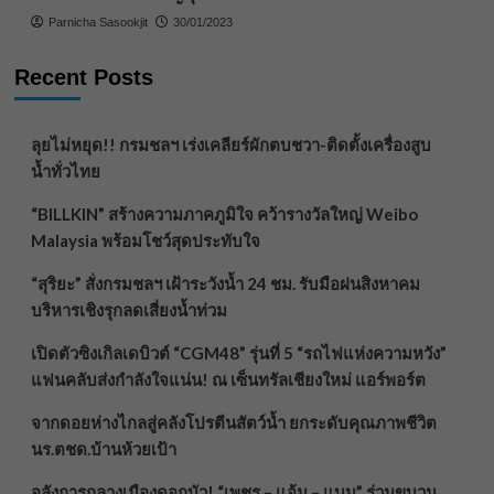
Parnicha Sasookjit
30/01/2023
Recent Posts
ลุยไม่หยุด!! กรมชลฯ เร่งเคลียร์ผักตบชวา-ติดตั้งเครื่องสูบ
น้ำทั่วไทย
“BILLKIN” สร้างความภาคภูมิใจ คว้ารางวัลใหญ่ Weibo
Malaysia พร้อมโชว์สุดประทับใจ
“สุริยะ” สั่งกรมชลฯ เฝ้าระวังน้ำ 24 ชม. รับมือฝนสิงหาคม
บริหารเชิงรุกลดเสี่ยงน้ำท่วม
เปิดตัวซิงเกิลเดบิวต์ “CGM48” รุ่นที่ 5 “รถไฟแห่งความหวัง”
แฟนคลับส่งกำลังใจแน่น! ณ เซ็นทรัลเชียงใหม่ แอร์พอร์ต
จากดอยห่างไกลสู่คลังโปรตีนสัตว์น้ำ ยกระดับคุณภาพชีวิต
นร.ตชด.บ้านห้วยเป้า
อลังการกลางเมืองดอกบัว! “เพชร – แอ้ม – แบม” ร่วมขบวน