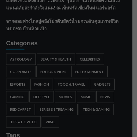
เปิดตัวซิงเกิลเดบิวต์ “CGM48” รุ่นที่ 5 “รถไฟแห่งความหวัง”
แฟนคลับส่งกำลังใจแน่น! ณ เซ็นทรัลเชียงใหม่ แอร์พอร์ต
จากดอยห่างไกลสู่คลังโปรตีนสัตว์น้ำ ยกระดับคุณภาพชีวิต
นร.ตชด.บ้านห้วยเป้า
Categories
ASTROLOGY
BEAUTY & HEALTH
CELEBRITIES
CORPORATE
EDITOR'S PICKS
ENTERTAINMENT
ESPORTS
FASHION
FOOD & TRAVEL
GADGETS
GAMING
LIFESTYLE
MOVIES
MUSIC
NEWS
RED CARPET
SERIES & STREAMING
TECH & GAMING
TIPS & HOW-TO
VIRAL
Tags