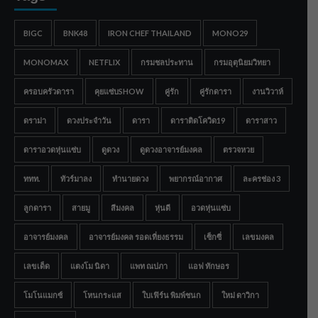
BIGC
BNK48
IRON CHEF THAILAND
MONO29
MONOMAX
NETFLIX
กรมชลประทาน
กรมอุตุนิยมวิทยา
ครอบครัวดารา
คุยแซ่บSHOW
คู่รัก
คู่รักดารา
งานวิวาห์
ดราม่า
ดวงประจำวัน
ดารา
ดาราติดโควิด19
ดาราสาว
ดาราอวดหุ่นแซ่บ
ดูดวง
ดูดวงอาจารย์มงคล
ตรวจหวย
ททท.
ทัวร์มาลง
ทำนายดวง
พยากรณ์อากาศ
ละครช่อง 3
ลูกดารา
สายมู
สีมงคล
หุ่นดี
อวดหุ่นแซ่บ
อาจารย์มงคล
อาจารย์มงคล รอดเที่ยงธรรม
เซ็กซี่
เลขมงคล
เลขเด็ด
แตงโม นิดา
แพท ณปภา
แอฟ ทักษอร
โมโนแมกซ์
โหนกระแส
ใบเฟิร์น พิมพ์ชนก
ใหม่ ดาวิกา