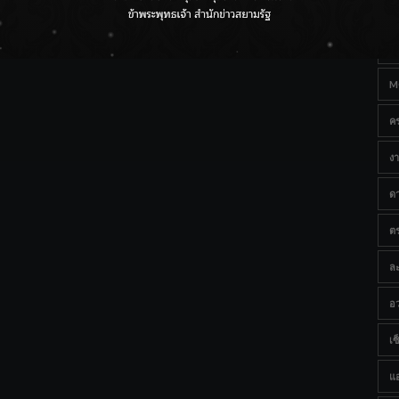
Ta
ราชเลขานุการในพระองค์ฯ ติดตามโครงการหุบกะพง–ห้วย
ทรายใต้ เสริมความมั่นคงน้ำเพชรบุรี
B
M
ค
งา
ด
ต
ละ
อว
เซ็
แ