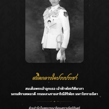
Recent Posts
Ca
ชลประทานเชียงใหม่เร่งพร่องน้ำแม่น้ำปิง รับมวลน้ำเหนือ ย้ำ
A
ยังไม่ล้นตลิ่ง
C
ฟาดลุคใหม่! “แบม พิชญานิน” แดนซ์สับทุกจังหวะ ชวนแฟนๆ
E
แกะท่า #นอกจอนอกใจ
G
กรมชลฯ รับฟังประชาชน ติดตามแก้ปัญหาโครงการประตู
ระบายน้ำศรีสองรักฯ
R
‘แมน การิน’ แชร์ความเชื่อชวนคิด! “อยากกินอะไรหลังจาก
T
ลาโลกนี้ ให้ใส่บาตรสิ่งนั้นไว้ตอนยังมีชีวิต”