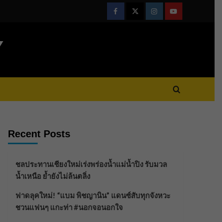
Facebook
Twitter
Instagram
Youtube
Y
Recent Posts
ชลประทานเชียงใหม่เร่งพร่องน้ำแม่น้ำปิง รับมวล
น้ำเหนือ ย้ำยังไม่ล้นตลิ่ง
ฟาดลุคใหม่! “แบม พิชญานิน” แดนซ์สับทุกจังหวะ
ชวนแฟนๆ แกะท่า #นอกจอนอกใจ