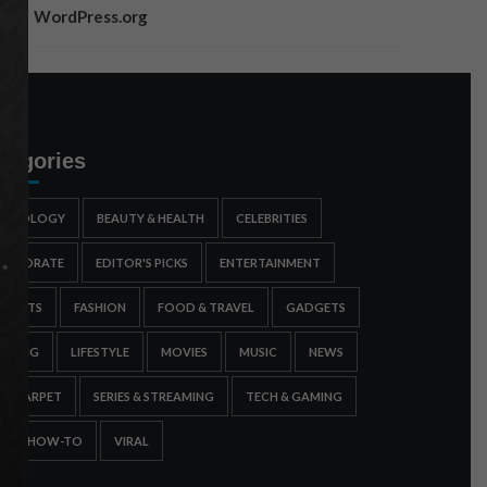
WordPress.org
tegories
STROLOGY
BEAUTY & HEALTH
CELEBRITIES
ORPORATE
EDITOR'S PICKS
ENTERTAINMENT
SPORTS
FASHION
FOOD & TRAVEL
GADGETS
AMING
LIFESTYLE
MOVIES
MUSIC
NEWS
ED CARPET
SERIES & STREAMING
TECH & GAMING
IPS & HOW-TO
VIRAL