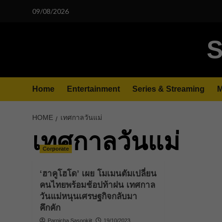
Skip
09/08/2026
to
content
S
Home
Entertainment
Series & Streaming
M
HOME
เทศกาลวันแม่
เทศกาลวันแม่
Corporate
‘ฮาคูโฮโด’ เผย โมเมนตัมเปลี่ยน
คนไทยพร้อมช้อปท้าฝน เทศกาล
วันแม่หนุนเศรษฐกิจกลับมา
คึกคัก
Parnicha Sasookjit
19/10/2023