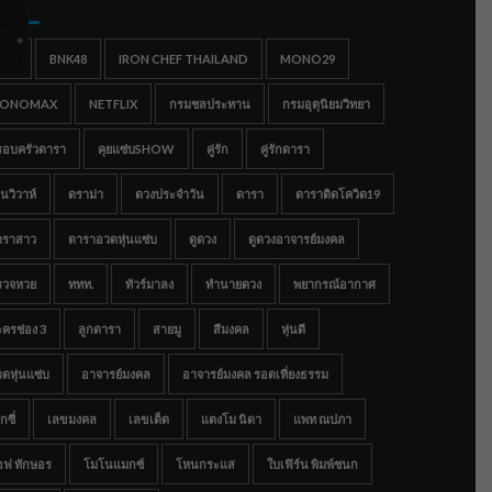
gs
IGC
BNK48
IRON CHEF THAILAND
MONO29
ONOMAX
NETFLIX
กรมชลประทาน
กรมอุตุนิยมวิทยา
รอบครัวดารา
คุยแซ่บSHOW
คู่รัก
คู่รักดารา
นวิวาห์
ดราม่า
ดวงประจำวัน
ดารา
ดาราติดโควิด19
าราสาว
ดาราอวดหุ่นแซ่บ
ดูดวง
ดูดวงอาจารย์มงคล
รวจหวย
ททท.
ทัวร์มาลง
ทำนายดวง
พยากรณ์อากาศ
ครช่อง 3
ลูกดารา
สายมู
สีมงคล
หุ่นดี
ดหุ่นแซ่บ
อาจารย์มงคล
อาจารย์มงคล รอดเที่ยงธรรม
กซี่
เลขมงคล
เลขเด็ด
แตงโม นิดา
แพท ณปภา
อฟ ทักษอร
โมโนแมกซ์
โหนกระแส
ใบเฟิร์น พิมพ์ชนก