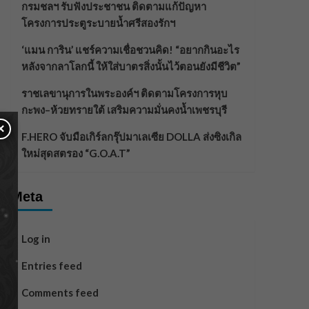
กรมชลฯ รับฟังประชาชน ติดตามแก้ปัญหา
โครงการประตูระบายน้ำศรีสองรักฯ
‘แมน การิน’ แชร์ความเชื่อชวนคิด! “อยากกินอะไร
หลังจากลาโลกนี้ ให้ใส่บาตรสิ่งนั้นไว้ตอนยังมีชีวิต”
ราชเลขานุการในพระองค์ฯ ติดตามโครงการหุบ
กะพง–ห้วยทรายใต้ เสริมความมั่นคงน้ำเพชรบุรี
×
F.HERO จับมือเกิร์ลกรุ๊ปมาเลเซีย DOLLA ส่งซิงเกิล
ใหม่สุดสตรอง “G.O.A.T”
Meta
Log in
Entries feed
Comments feed