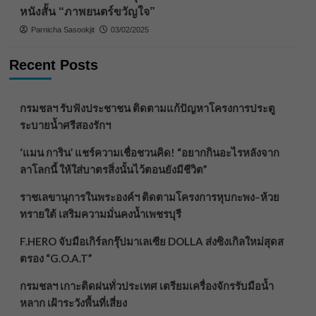
หนังสั้น “ภาพยนตร์ขวัญใจ”
Parnicha Sasookjit
03/02/2025
Recent Posts
กรมชลฯ รับฟังประชาชน ติดตามแก้ปัญหาโครงการประตู
ระบายน้ำศรีสองรักฯ
‘แมน การิน’ แชร์ความเชื่อชวนคิด! “อยากกินอะไรหลังจาก
ลาโลกนี้ ให้ใส่บาตรสิ่งนั้นไว้ตอนยังมีชีวิต”
ราชเลขานุการในพระองค์ฯ ติดตามโครงการหุบกะพง–ห้วย
ทรายใต้ เสริมความมั่นคงน้ำเพชรบุรี
F.HERO จับมือเกิร์ลกรุ๊ปมาเลเซีย DOLLA ส่งซิงเกิลใหม่สุดส
ตรอง “G.O.A.T”
กรมชลฯ เกาะติดฝนทั่วประเทศ เตรียมเครื่องจักรรับมือน้ำ
หลาก เฝ้าระวังพื้นที่เสี่ยง