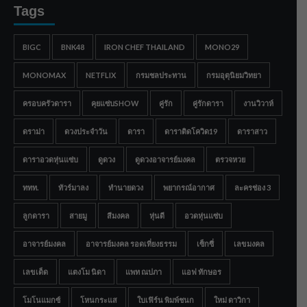
Tags
BIGC
BNK48
IRON CHEF THAILAND
MONO29
MONOMAX
NETFLIX
กรมชลประทาน
กรมอุตุนิยมวิทยา
ครอบครัวดารา
คุยแซ่บSHOW
คู่รัก
คู่รักดารา
งานวิวาห์
ดราม่า
ดวงประจำวัน
ดารา
ดาราติดโควิด19
ดาราสาว
ดาราอวดหุ่นแซ่บ
ดูดวง
ดูดวงอาจารย์มงคล
ตรวจหวย
ททท.
ทัวร์มาลง
ทำนายดวง
พยากรณ์อากาศ
ละครช่อง 3
ลูกดารา
สายมู
สีมงคล
หุ่นดี
อวดหุ่นแซ่บ
อาจารย์มงคล
อาจารย์มงคล รอดเที่ยงธรรม
เซ็กซี่
เลขมงคล
เลขเด็ด
แตงโม นิดา
แพท ณปภา
แอฟ ทักษอร
โมโนแมกซ์
โหนกระแส
ใบเฟิร์น พิมพ์ชนก
ใหม่ ดาวิกา