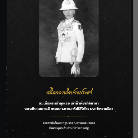
SIAMRATH VARIETY
THE BEST ENTERTAINMENT
Recent Posts
กรมชลฯ รับฟังประชาชน ติดตามแก้ปัญหาโครงการประตู
ระบายน้ำศรีสองรักฯ
‘แมน การิน’ แชร์ความเชื่อชวนคิด! “อยากกินอะไรหลังจาก
ลาโลกนี้ ให้ใส่บาตรสิ่งนั้นไว้ตอนยังมีชีวิต”
ราชเลขานุการในพระองค์ฯ ติดตามโครงการหุบกะพง–ห้วย
ทรายใต้ เสริมความมั่นคงน้ำเพชรบุรี