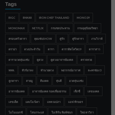
Tags
BIGC
BNK48
IRON CHEF THAILAND
MONO29
MONOMAX
NETFLIX
กรมชลประทาน
กรมอุตุนิยมวิทยา
ครอบครัวดารา
คุยแซ่บSHOW
คู่รัก
คู่รักดารา
งานวิวาห์
ดราม่า
ดวงประจำวัน
ดารา
ดาราติดโควิด19
ดาราสาว
ดาราอวดหุ่นแซ่บ
ดูดวง
ดูดวงอาจารย์มงคล
ตรวจหวย
ททท.
ทัวร์มาลง
ทำนายดวง
พยากรณ์อากาศ
ละครช่อง 3
ลูกดารา
สายมู
สีมงคล
หุ่นดี
อวดหุ่นแซ่บ
อาจารย์มงคล
อาจารย์มงคล รอดเที่ยงธรรม
เซ็กซี่
เลขมงคล
เลขเด็ด
แตงโม นิดา
แพท ณปภา
แอฟ ทักษอร
โมโนแมกซ์
โหนกระแส
ใบเฟิร์น พิมพ์ชนก
ใหม่ ดาวิกา