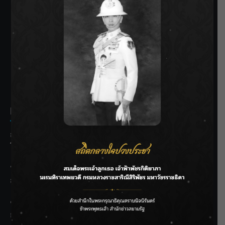
SIAMRATH VARIETY
THE BEST ENTERTAINMENT
Recent Posts
กรมประมงฟื้น “บ้านธารทอง” จากป่าเสื่อมโทรม สู่แหล่ง
โปรตีนยั่งยืนตามพระราชดำริ
“MARQUISE (มาร์คีส์) บุกตลาดโกลบอลต่อเนื่อง ส่งซิงเกิลที่
สอง “IRONIC” เปลี่ยนความเจ็บให้กลายเป็นการเอาคืน”
ชลประทานเชียงใหม่เร่งพร่องน้ำแม่น้ำปิง รับมวลน้ำเหนือ ย้ำ
ยังไม่ล้นตลิ่ง