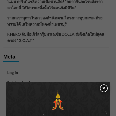
‘แมน การิน’ แชร์ความเชื่อชวนคิด! “อยากกินอะไรหลังจาก
ลาโลกนี้ ให้ใส่บาตรสิ่งนั้นไว้ตอนยังมีชีวิต”
ราชเลขานุการในพระองค์ฯ ติดตามโครงการหุบกะพง–ห้วย
ทรายใต้ เสริมความมั่นคงน้ำเพชรบุรี
F.HERO จับมือเกิร์ลกรุ๊ปมาเลเซีย DOLLA ส่งซิงเกิลใหม่สุดส
ตรอง “G.O.A.T”
Meta
Log in
Entries feed
×
Comments feed
WordPress.org