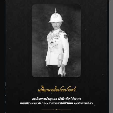
SIAMRATH VARIETY
THE BEST ENTERTAINMENT
Recent Posts
ชลประทานเชียงใหม่เร่งพร่องน้ำแม่น้ำปิง รับมวลน้ำเหนือ ย้ำ
ยังไม่ล้นตลิ่ง
ฟาดลุคใหม่! “แบม พิชญานิน” แดนซ์สับทุกจังหวะ ชวนแฟนๆ