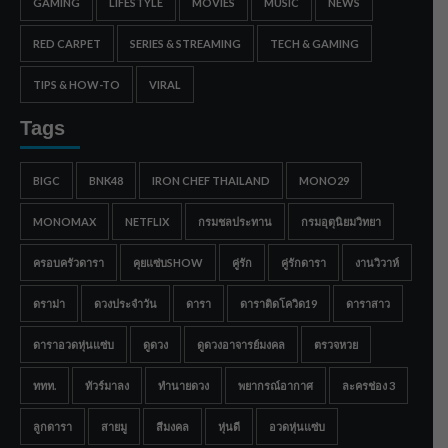
GAMING
LIFESTYLE
MOVIES
MUSIC
NEWS
RED CARPET
SERIES & STREAMING
TECH & GAMING
TIPS & HOW-TO
VIRAL
Tags
BIGC
BNK48
IRON CHEF THAILAND
MONO29
MONOMAX
NETFLIX
กรมชลประทาน
กรมอุตุนิยมวิทยา
ครอบครัวดารา
คุยแซ่บSHOW
คู่รัก
คู่รักดารา
งานวิวาห์
ดราม่า
ดวงประจำวัน
ดารา
ดาราติดโควิด19
ดาราสาว
ดาราอวดหุ่นแซ่บ
ดูดวง
ดูดวงอาจารย์มงคล
ตรวจหวย
ททท.
ทัวร์มาลง
ทำนายดวง
พยากรณ์อากาศ
ละครช่อง 3
ลูกดารา
สายมู
สีมงคล
หุ่นดี
อวดหุ่นแซ่บ