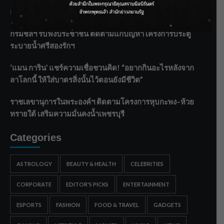
แกะท่า #นอกจอนอกใจ
กรมชลฯ รับฟังประชาชน ติดตามแก้ปัญหาโครงการประตู
ระบายน้ำศรีสองรักฯ
‘แมน การิน’ แชร์ความเชื่อชวนคิด! “อยากกินอะไรหลังจาก
ลาโลกนี้ ให้ใส่บาตรสิ่งนั้นไว้ตอนยังมีชีวิต”
ราชเลขานุการในพระองค์ฯ ติดตามโครงการหุบกะพง–ห้วย
ทรายใต้ เสริมความมั่นคงน้ำเพชรบุรี
Categories
ASTROLOGY
BEAUTY & HEALTH
CELEBRITIES
CORPORATE
EDITOR'S PICKS
ENTERTAINMENT
ESPORTS
FASHION
FOOD & TRAVEL
GADGETS