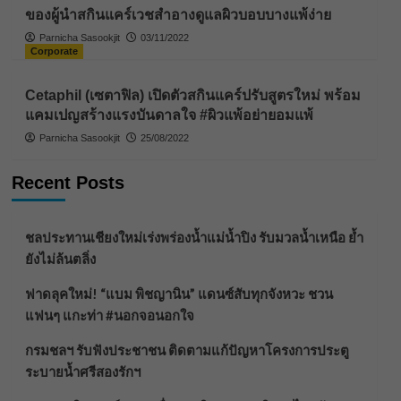
ของผู้นําสกินแคร์เวชสำอางดูแลผิวบอบบางแพ้ง่าย
Parnicha Sasookjit
03/11/2022
Corporate
Cetaphil (เซตาฟิล) เปิดตัวสกินแคร์ปรับสูตรใหม่ พร้อม
แคมเปญสร้างแรงบันดาลใจ #ผิวแพ้อย่ายอมแพ้
Parnicha Sasookjit
25/08/2022
Recent Posts
ชลประทานเชียงใหม่เร่งพร่องน้ำแม่น้ำปิง รับมวลน้ำเหนือ ย้ำ
ยังไม่ล้นตลิ่ง
ฟาดลุคใหม่! “แบม พิชญานิน” แดนซ์สับทุกจังหวะ ชวน
แฟนๆ แกะท่า #นอกจอนอกใจ
กรมชลฯ รับฟังประชาชน ติดตามแก้ปัญหาโครงการประตู
ระบายน้ำศรีสองรักฯ