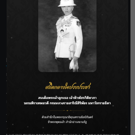
SIAMRATH VARIETY
THE BEST ENTERTAINMENT
Recent Posts
กรมชลฯ รับฟังประชาชน ติดตามแก้ปัญหาโครงการประตู
ระบายน้ำศรีสองรักฯ
‘แมน การิน’ แชร์ความเชื่อชวนคิด! “อยากกินอะไรหลังจาก
ลาโลกนี้ ให้ใส่บาตรสิ่งนั้นไว้ตอนยังมีชีวิต”
ราชเลขานุการในพระองค์ฯ ติดตามโครงการหุบกะพง–ห้วย
ทรายใต้ เสริมความมั่นคงน้ำเพชรบุรี