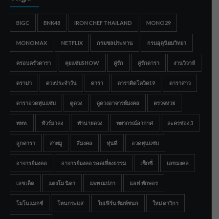
BIGC
BNK48
IRON CHEF THAILAND
MONO29
MONOMAX
NETFLIX
กรมชลประทาน
กรมอุตุนิยมวิทยา
ครอบครัวดารา
คุยแซ่บSHOW
คู่รัก
คู่รักดารา
งานวิวาห์
ดราม่า
ดวงประจำวัน
ดารา
ดาราติดโควิด19
ดาราสาว
ดาราอวดหุ่นแซ่บ
ดูดวง
ดูดวงอาจารย์มงคล
ตรวจหวย
ททท.
ทัวร์มาลง
ทำนายดวง
พยากรณ์อากาศ
ละครช่อง 3
ลูกดารา
สายมู
สีมงคล
หุ่นดี
อวดหุ่นแซ่บ
อาจารย์มงคล
อาจารย์มงคล รอดเที่ยงธรรม
เซ็กซี่
เลขมงคล
เลขเด็ด
แตงโม นิดา
แพท ณปภา
แอฟ ทักษอร
โมโนแมกซ์
โหนกระแส
ใบเฟิร์น พิมพ์ชนก
ใหม่ ดาวิกา