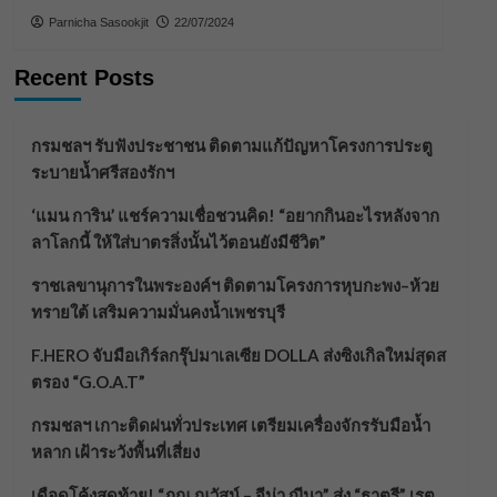
Parnicha Sasookjit
22/07/2024
Recent Posts
กรมชลฯ รับฟังประชาชน ติดตามแก้ปัญหาโครงการประตู
ระบายน้ำศรีสองรักฯ
‘แมน การิน’ แชร์ความเชื่อชวนคิด! “อยากกินอะไรหลังจาก
ลาโลกนี้ ให้ใส่บาตรสิ่งนั้นไว้ตอนยังมีชีวิต”
ราชเลขานุการในพระองค์ฯ ติดตามโครงการหุบกะพง–ห้วย
ทรายใต้ เสริมความมั่นคงน้ำเพชรบุรี
F.HERO จับมือเกิร์ลกรุ๊ปมาเลเซีย DOLLA ส่งซิงเกิลใหม่สุดส
ตรอง “G.O.A.T”
กรมชลฯ เกาะติดฝนทั่วประเทศ เตรียมเครื่องจักรรับมือน้ำ
หลาก เฝ้าระวังพื้นที่เสี่ยง
เดือดโค้งสุดท้าย! “ภณ ณวัสน์ – จีน่า ญีนา” ส่ง “ธาตรี” เรต