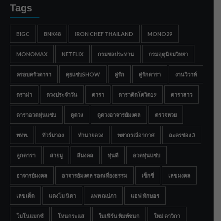
Tags
BIGC
BNK48
IRON CHEF THAILAND
MONO29
MONOMAX
NETFLIX
กรมชลประทาน
กรมอุตุนิยมวิทยา
ครอบครัวดารา
คุยแซ่บSHOW
คู่รัก
คู่รักดารา
งานวิวาห์
ดราม่า
ดวงประจำวัน
ดารา
ดาราติดโควิด19
ดาราสาว
ดาราอวดหุ่นแซ่บ
ดูดวง
ดูดวงอาจารย์มงคล
ตรวจหวย
ททท.
ทัวร์มาลง
ทำนายดวง
พยากรณ์อากาศ
ละครช่อง 3
ลูกดารา
สายมู
สีมงคล
หุ่นดี
อวดหุ่นแซ่บ
อาจารย์มงคล
อาจารย์มงคล รอดเที่ยงธรรม
เซ็กซี่
เลขมงคล
เลขเด็ด
แตงโม นิดา
แพท ณปภา
แอฟ ทักษอร
โมโนแมกซ์
โหนกระแส
ใบเฟิร์น พิมพ์ชนก
ใหม่ ดาวิกา