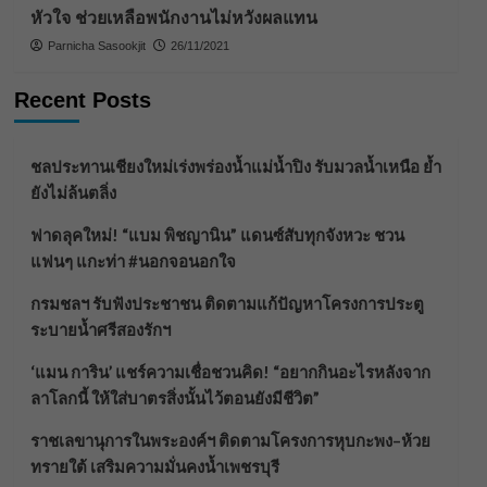
หัวใจ ช่วยเหลือพนักงานไม่หวังผลแทน
Parnicha Sasookjit
26/11/2021
Recent Posts
ชลประทานเชียงใหม่เร่งพร่องน้ำแม่น้ำปิง รับมวลน้ำเหนือ ย้ำ
ยังไม่ล้นตลิ่ง
ฟาดลุคใหม่! “แบม พิชญานิน” แดนซ์สับทุกจังหวะ ชวน
แฟนๆ แกะท่า #นอกจอนอกใจ
กรมชลฯ รับฟังประชาชน ติดตามแก้ปัญหาโครงการประตู
ระบายน้ำศรีสองรักฯ
‘แมน การิน’ แชร์ความเชื่อชวนคิด! “อยากกินอะไรหลังจาก
ลาโลกนี้ ให้ใส่บาตรสิ่งนั้นไว้ตอนยังมีชีวิต”
ราชเลขานุการในพระองค์ฯ ติดตามโครงการหุบกะพง–ห้วย
ทรายใต้ เสริมความมั่นคงน้ำเพชรบุรี