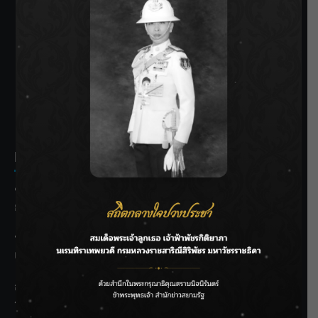
SIAMRATH VARIETY
THE BEST ENTERTAINMENT
Recent Posts
ชลประทานเชียงใหม่เร่งพร่องน้ำแม่น้ำปิง รับมวลน้ำเหนือ ย้ำ
ยังไม่ล้นตลิ่ง
ฟาดลุคใหม่! “แบม พิชญานิน” แดนซ์สับทุกจังหวะ ชวนแฟนๆ
แกะท่า #นอกจอนอกใจ
กรมชลฯ รับฟังประชาชน ติดตามแก้ปัญหาโครงการประตู
ระบายน้ำศรีสองรักฯ