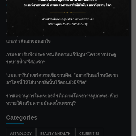
ชลประทานเชียงใหม่เร่งพร่องน้ำแม่น้ำปิง รับมวลน้ำเหนือ ย้ำ
ยังไม่ล้นตลิ่ง
ฟาดลุคใหม่! “แบม พิชญานิน” แดนซ์สับทุกจังหวะ ชวนแฟนๆ
แกะท่า #นอกจอนอกใจ
กรมชลฯ รับฟังประชาชน ติดตามแก้ปัญหาโครงการประตู
ระบายน้ำศรีสองรักฯ
‘แมน การิน’ แชร์ความเชื่อชวนคิด! “อยากกินอะไรหลังจาก
ลาโลกนี้ ให้ใส่บาตรสิ่งนั้นไว้ตอนยังมีชีวิต”
ราชเลขานุการในพระองค์ฯ ติดตามโครงการหุบกะพง–ห้วย
ทรายใต้ เสริมความมั่นคงน้ำเพชรบุรี
Categories
ASTROLOGY
BEAUTY & HEALTH
CELEBRITIES