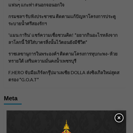
แฟนๆ แกะท่า #นอกจอนอกใจ
กรมชลฯ รับฟังประชาชน ติดตามแก้ปัญหาโครงการประตู
ระบายน้ำศรีสองรักฯ
‘แมน การิน’ แชร์ความเชื่อชวนคิด! “อยากกินอะไรหลังจาก
ลาโลกนี้ ให้ใส่บาตรสิ่งนั้นไว้ตอนยังมีชีวิต”
ราชเลขานุการในพระองค์ฯ ติดตามโครงการหุบกะพง–ห้วย
ทรายใต้ เสริมความมั่นคงน้ำเพชรบุรี
F.HERO จับมือเกิร์ลกรุ๊ปมาเลเซีย DOLLA ส่งซิงเกิลใหม่สุดส
ตรอง “G.O.A.T”
Meta
Log in
×
Entries feed