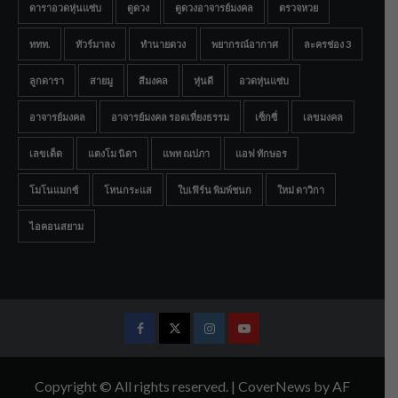
ดาราอวดหุ่นแซ่บ
ดูดวง
ดูดวงอาจารย์มงคล
ตรวจหวย
ททท.
ทัวร์มาลง
ทำนายดวง
พยากรณ์อากาศ
ละครช่อง 3
ลูกดารา
สายมู
สีมงคล
หุ่นดี
อวดหุ่นแซ่บ
อาจารย์มงคล
อาจารย์มงคล รอดเที่ยงธรรม
เซ็กซี่
เลขมงคล
เลขเด็ด
แตงโม นิดา
แพท ณปภา
แอฟ ทักษอร
โมโนแมกซ์
โหนกระแส
ใบเฟิร์น พิมพ์ชนก
ใหม่ ดาวิกา
ไอคอนสยาม
Facebook
Twitter
Instagram
Youtube
Copyright © All rights reserved.
|
CoverNews
by AF