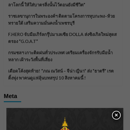
ลาโลกนี้ ให้ใส่บาตรสิ่งนั้นไว้ตอนยังมีชีวิต”
ราชเลขานุการในพระองค์ฯ ติดตามโครงการหุบกะพง–ห้วย
ทรายใต้ เสริมความมั่นคงน้ำเพชรบุรี
F.HERO จับมือเกิร์ลกรุ๊ปมาเลเซีย DOLLA ส่งซิงเกิลใหม่สุดส
ตรอง “G.O.A.T”
กรมชลฯ เกาะติดฝนทั่วประเทศ เตรียมเครื่องจักรรับมือน้ำ
หลาก เฝ้าระวังพื้นที่เสี่ยง
เดือดโค้งสุดท้าย! “ภณ ณวัสน์ – จีน่า ญีนา” ส่ง “ธาตรี” เรต
ติ้งพุ่ง พาคนดูแห่ลุ้นบทสรุป 10 สิงหาคมนี้ !
Meta
Log in
×
Entries feed