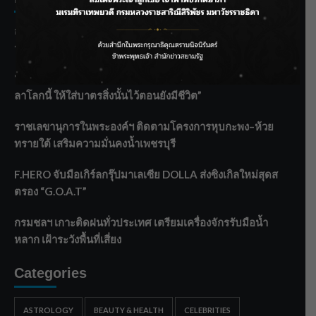
กรมชลฯ รับฟังประชาชน ติดตามแก้ปัญหาโครงการประตู
ระบายน้ำศรีสองรักฯ
‘แมน การิน’ แชร์ความเชื่อชวนคิด! “อยากกินอะไรหลังจาก
ลาโลกนี้ ให้ใส่บาตรสิ่งนั้นไว้ตอนยังมีชีวิต”
ราชเลขานุการในพระองค์ฯ ติดตามโครงการหุบกะพง–ห้วย
ทรายใต้ เสริมความมั่นคงน้ำเพชรบุรี
F.HERO จับมือเกิร์ลกรุ๊ปมาเลเซีย DOLLA ส่งซิงเกิลใหม่สุดส
ตรอง “G.O.A.T”
กรมชลฯ เกาะติดฝนทั่วประเทศ เตรียมเครื่องจักรรับมือน้ำ
หลาก เฝ้าระวังพื้นที่เสี่ยง
Categories
ASTROLOGY
BEAUTY & HEALTH
CELEBRITIES