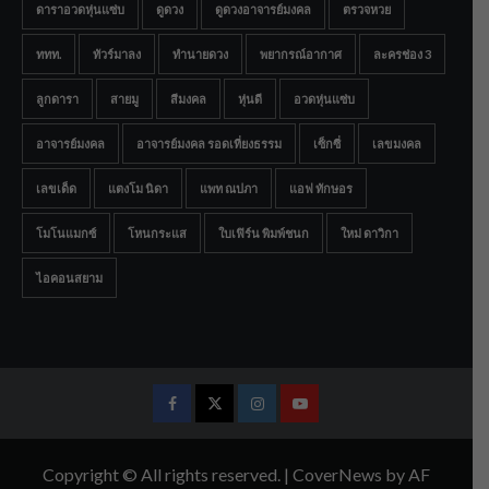
ดาราอวดหุ่นแซ่บ
ดูดวง
ดูดวงอาจารย์มงคล
ตรวจหวย
ททท.
ทัวร์มาลง
ทำนายดวง
พยากรณ์อากาศ
ละครช่อง 3
ลูกดารา
สายมู
สีมงคล
หุ่นดี
อวดหุ่นแซ่บ
อาจารย์มงคล
อาจารย์มงคล รอดเที่ยงธรรม
เซ็กซี่
เลขมงคล
เลขเด็ด
แตงโม นิดา
แพท ณปภา
แอฟ ทักษอร
โมโนแมกซ์
โหนกระแส
ใบเฟิร์น พิมพ์ชนก
ใหม่ ดาวิกา
ไอคอนสยาม
Facebook
Twitter
Instagram
Youtube
Copyright © All rights reserved.
|
CoverNews
by AF