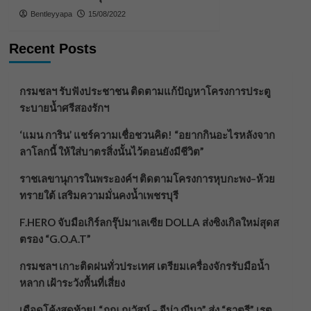
Bentleyyapa
15/08/2022
Recent Posts
กรมชลฯ รับฟังประชาชน ติดตามแก้ปัญหาโครงการประตู
ระบายน้ำศรีสองรักฯ
‘แมน การิน’ แชร์ความเชื่อชวนคิด! “อยากกินอะไรหลังจาก
ลาโลกนี้ ให้ใส่บาตรสิ่งนั้นไว้ตอนยังมีชีวิต”
ราชเลขานุการในพระองค์ฯ ติดตามโครงการหุบกะพง–ห้วย
ทรายใต้ เสริมความมั่นคงน้ำเพชรบุรี
F.HERO จับมือเกิร์ลกรุ๊ปมาเลเซีย DOLLA ส่งซิงเกิลใหม่สุดส
ตรอง “G.O.A.T”
กรมชลฯ เกาะติดฝนทั่วประเทศ เตรียมเครื่องจักรรับมือน้ำ
หลาก เฝ้าระวังพื้นที่เสี่ยง
เดือดโค้งสุดท้าย! “ภณ ณวัสน์ – จีน่า ญีนา” ส่ง “ธาตรี” เรต