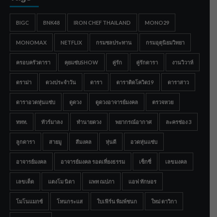
BIGC
BNK48
IRON CHEF THAILAND
MONO29
MONOMAX
NETFLIX
กรมชลประทาน
กรมอุตุนิยมวิทยา
ครอบครัวดารา
คุยแซ่บSHOW
คู่รัก
คู่รักดารา
งานวิวาห์
ดราม่า
ดวงประจำวัน
ดารา
ดาราติดโควิด19
ดาราสาว
ดาราอวดหุ่นแซ่บ
ดูดวง
ดูดวงอาจารย์มงคล
ตรวจหวย
ททท.
ทัวร์มาลง
ทำนายดวง
พยากรณ์อากาศ
ละครช่อง 3
ลูกดารา
สายมู
สีมงคล
หุ่นดี
อวดหุ่นแซ่บ
อาจารย์มงคล
อาจารย์มงคล รอดเที่ยงธรรม
เซ็กซี่
เลขมงคล
เลขเด็ด
แตงโม นิดา
แพท ณปภา
แอฟ ทักษอร
โมโนแมกซ์
โหนกระแส
ใบเฟิร์น พิมพ์ชนก
ใหม่ ดาวิกา