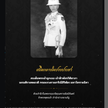
SIAMRATH VARIETY
THE BEST ENTERTAINMENT
Recent Posts
กรมชลฯ รับฟังประชาชน ติดตามแก้ปัญหาโครงการประตู
ระบายน้ำศรีสองรักฯ
‘แมน การิน’ แชร์ความเชื่อชวนคิด! “อยากกินอะไรหลังจาก
ลาโลกนี้ ให้ใส่บาตรสิ่งนั้นไว้ตอนยังมีชีวิต”
ราชเลขานุการในพระองค์ฯ ติดตามโครงการหุบกะพง–ห้วย
ทรายใต้ เสริมความมั่นคงน้ำเพชรบุรี