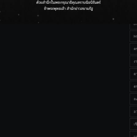
Ta
กรมชลฯ เกาะติดฝนทั่วประเทศ เตรียมเครื่องจักรรับมือน้ำ
หลาก เฝ้าระวังพื้นที่เสี่ยง
B
M
ค
งา
ด
ต
ละ
อว
เซ็
แ