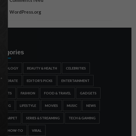
Comments feed
WordPress.org
tegories
STROLOGY
BEAUTY & HEALTH
CELEBRITIES
ORPORATE
EDITOR'S PICKS
ENTERTAINMENT
SPORTS
FASHION
FOOD & TRAVEL
GADGETS
AMING
LIFESTYLE
MOVIES
MUSIC
NEWS
ED CARPET
SERIES & STREAMING
TECH & GAMING
IPS & HOW-TO
VIRAL