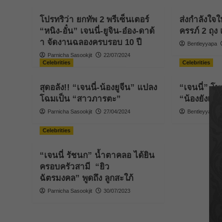
โปรทริว่า ยกทัพ 2 พรีเซ็นเตอร์
ส่งกำลังใจให
“หนิง-อั๋น” เจนนี่-ยูจิน-อ๋อง-ดาด้
ครรภ์ 2 ถุ
า จัดงานฉลองครบรอบ 10 ปี
Bentleyyapa
Parnicha Sasookjit
22/07/2024
Celebrities
Celebrities
สุดอลัง!! “เจนนี่-น้องยูจีน” แปลง
“เจนนี่” โพส
โฉมเป็น “สาวภารตะ”
“น้องยังเด
Parnicha Sasookjit
27/04/2024
Bentleyyapa
Celebrities
“เจนนี่ รัชนก” น้ำตาคลอ ได้ยิน
ครอบครัวสามี “ยิว
ฉัตรมงคล” พูดถึง ลูกสะใภ้
Parnicha Sasookjit
30/07/2023