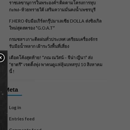
ราชเลขานุการในพระองค์ฯ ติดตามโครงการหุบ
กะพง–ห้วยทรายใต้ เสริมความมั่นคงน้ำเพชรบุรี
F.HERO จับมือเกิร์ลกรุ๊ปมาเลเซีย DOLLA ส่งซิงเกิล
ใหม่สุดสตรอง “G.O.A.T”
กรมชลฯ เกาะติดฝนทั่วประเทศ เตรียมเครื่องจักร
รับมือน้ำหลาก เฝ้าระวังพื้นที่เสี่ยง
×
เดือดโค้งสุดท้าย! “ภณ ณวัสน์ – จีน่า ญีนา” ส่ง
“ธาตรี” เรตติ้งพุ่ง พาคนดูแห่ลุ้นบทสรุป 10 สิงหาคม
นี้ !
Meta
Log in
Entries feed