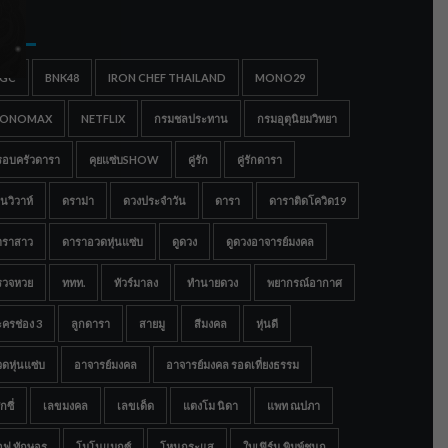
gs
IGC
BNK48
IRON CHEF THAILAND
MONO29
ONOMAX
NETFLIX
กรมชลประทาน
กรมอุตุนิยมวิทยา
รอบครัวดารา
คุยแซ่บSHOW
คู่รัก
คู่รักดารา
นวิวาห์
ดราม่า
ดวงประจำวัน
ดารา
ดาราติดโควิด19
าราสาว
ดาราอวดหุ่นแซ่บ
ดูดวง
ดูดวงอาจารย์มงคล
รวจหวย
ททท.
ทัวร์มาลง
ทำนายดวง
พยากรณ์อากาศ
ครช่อง 3
ลูกดารา
สายมู
สีมงคล
หุ่นดี
ดหุ่นแซ่บ
อาจารย์มงคล
อาจารย์มงคล รอดเที่ยงธรรม
กซี่
เลขมงคล
เลขเด็ด
แตงโม นิดา
แพท ณปภา
อฟ ทักษอร
โมโนแมกซ์
โหนกระแส
ใบเฟิร์น พิมพ์ชนก