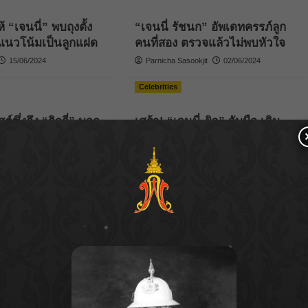
้ “เจนนี่” พบถุงตั้ง
“เจนนี่ รัชนก” อัพเดทครรภ์ลูก
ง แนวโน้มเป็นลูกแฝด
คนที่สอง ตรวจแล้วไม่พบหัวใจ
15/06/2024
Parnicha Sasookjit
02/06/2024
Celebrities
ต์ซึ่งถึง “ลิลลี่” บอก
เศร้า! “เจนนี่-ยิว” จับมือ เดิน
็กในสายตาเสมอ”
ทางไปทำบุญ หลังจากที่สูญเสีย
น้องในท้องไป
18/04/2024
Bentleyyapa
03/08/2023