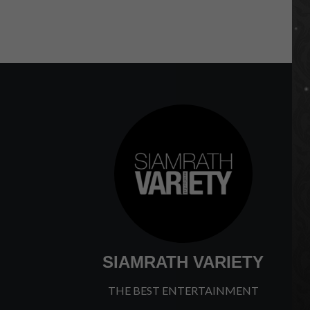
P
1
p
SIAMRATH VARIETY
THE BEST ENTERTAINMENT