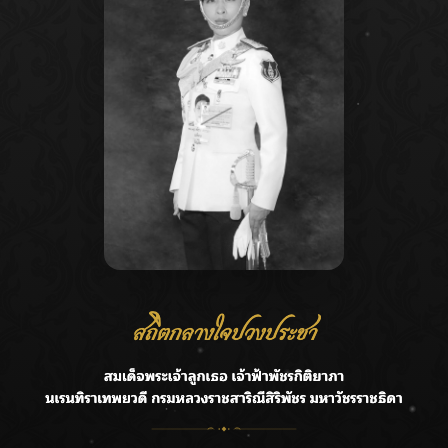
osts
2
Next
agination
Recent Posts
Ca
กรมชลฯ รับฟังประชาชน ติดตามแก้ปัญหาโครงการประตู
A
ระบายน้ำศรีสองรักฯ
C
‘แมน การิน’ แชร์ความเชื่อชวนคิด! “อยากกินอะไรหลังจาก
E
ลาโลกนี้ ให้ใส่บาตรสิ่งนั้นไว้ตอนยังมีชีวิต”
G
ราชเลขานุการในพระองค์ฯ ติดตามโครงการหุบกะพง–ห้วย
ทรายใต้ เสริมความมั่นคงน้ำเพชรบุรี
R
F.HERO จับมือเกิร์ลกรุ๊ปมาเลเซีย DOLLA ส่งซิงเกิลใหม่สุดส
T
ตรอง “G.O.A.T”