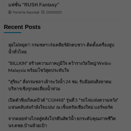
แฟชั่น “RUSH Fantasy”
Parnicha Sasookjit
22/03/2023
Recent Posts
ลุยไม่หยุด!! กรมชลฯ เร่งเคลียร์ผักตบชวา-ติดตั้งเครื่องสูบ
น้ำทั่วไทย
“BILLKIN” สร้างความภาคภูมิใจ คว้ารางวัลใหญ่ Weibo
Malaysia พร้อมโชว์สุดประทับใจ
“สุริยะ” สั่งกรมชลฯ เฝ้าระวังน้ำ 24 ชม. รับมือฝนสิงหาคม
บริหารเชิงรุกลดเสี่ยงน้ำท่วม
เปิดตัวซิงเกิลเดบิวต์ “CGM48” รุ่นที่ 5 “รถไฟแห่งความหวัง”
แฟนคลับส่งกำลังใจแน่น! ณ เซ็นทรัลเชียงใหม่ แอร์พอร์ต
จากดอยห่างไกลสู่คลังโปรตีนสัตว์น้ำ ยกระดับคุณภาพชีวิต
นร.ตชด.บ้านห้วยเป้า