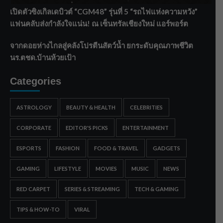
เปิดตัวซิงเกิลเดบิวต์ “CGM48” รุ่นที่ 5 “รถไฟแห่งความหวัง”
แฟนคลับส่งกำลังใจแน่น! ณ เซ็นทรัลเชียงใหม่ แอร์พอร์ต
จากดอยห่างไกลสู่คลังโปรตีนสัตว์น้ำ ยกระดับคุณภาพชีวิต
นร.ตชด.บ้านห้วยเป้า
Categories
ASTROLOGY
BEAUTY & HEALTH
CELEBRITIES
CORPORATE
EDITOR'S PICKS
ENTERTAINMENT
ESPORTS
FASHION
FOOD & TRAVEL
GADGETS
GAMING
LIFESTYLE
MOVIES
MUSIC
NEWS
RED CARPET
SERIES & STREAMING
TECH & GAMING
TIPS & HOW-TO
VIRAL