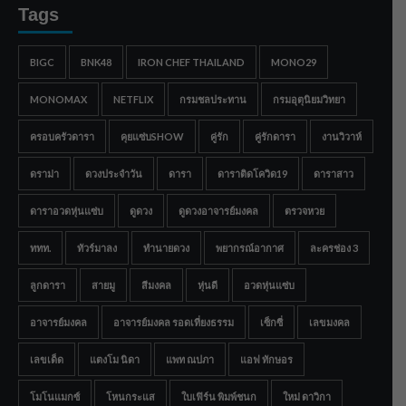
Tags
BIGC
BNK48
IRON CHEF THAILAND
MONO29
MONOMAX
NETFLIX
กรมชลประทาน
กรมอุตุนิยมวิทยา
ครอบครัวดารา
คุยแซ่บSHOW
คู่รัก
คู่รักดารา
งานวิวาห์
ดราม่า
ดวงประจำวัน
ดารา
ดาราติดโควิด19
ดาราสาว
ดาราอวดหุ่นแซ่บ
ดูดวง
ดูดวงอาจารย์มงคล
ตรวจหวย
ททท.
ทัวร์มาลง
ทำนายดวง
พยากรณ์อากาศ
ละครช่อง 3
ลูกดารา
สายมู
สีมงคล
หุ่นดี
อวดหุ่นแซ่บ
อาจารย์มงคล
อาจารย์มงคล รอดเที่ยงธรรม
เซ็กซี่
เลขมงคล
เลขเด็ด
แตงโม นิดา
แพท ณปภา
แอฟ ทักษอร
โมโนแมกซ์
โหนกระแส
ใบเฟิร์น พิมพ์ชนก
ใหม่ ดาวิกา