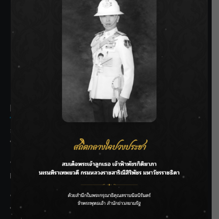
SIAMRATH VARIETY
THE BEST ENTERTAINMENT
Recent Posts
ลุยไม่หยุด!! กรมชลฯ เร่งเคลียร์ผักตบชวา-ติดตั้งเครื่องสูบน้ำ
ทั่วไทย
“BILLKIN” สร้างความภาคภูมิใจ คว้ารางวัลใหญ่ Weibo
Malaysia พร้อมโชว์สุดประทับใจ
“สุริยะ” สั่งกรมชลฯ เฝ้าระวังน้ำ 24 ชม. รับมือฝนสิงหาคม
บริหารเชิงรุกลดเสี่ยงน้ำท่วม