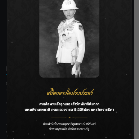
SIAMRATH VARIETY
THE BEST ENTERTAINMENT
Recent Posts
กรมชลฯ รับฟังประชาชน ติดตามแก้ปัญหาโครงการประตู
ระบายน้ำศรีสองรักฯ
‘แมน การิน’ แชร์ความเชื่อชวนคิด! “อยากกินอะไรหลังจาก
ลาโลกนี้ ให้ใส่บาตรสิ่งนั้นไว้ตอนยังมีชีวิต”
ราชเลขานุการในพระองค์ฯ ติดตามโครงการหุบกะพง–ห้วย
ทรายใต้ เสริมความมั่นคงน้ำเพชรบุรี