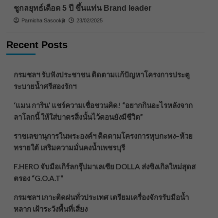
ชูกลยุทธ์เดือด 5 ปี ขึ้นแท่น Brand leader
Parnicha Sasookjit
23/02/2025
Recent Posts
กรมชลฯ รับฟังประชาชน ติดตามแก้ปัญหาโครงการประตู
ระบายน้ำศรีสองรักฯ
‘แมน การิน’ แชร์ความเชื่อชวนคิด! “อยากกินอะไรหลังจาก
ลาโลกนี้ ให้ใส่บาตรสิ่งนั้นไว้ตอนยังมีชีวิต”
ราชเลขานุการในพระองค์ฯ ติดตามโครงการหุบกะพง–ห้วย
ทรายใต้ เสริมความมั่นคงน้ำเพชรบุรี
F.HERO จับมือเกิร์ลกรุ๊ปมาเลเซีย DOLLA ส่งซิงเกิลใหม่สุดส
ตรอง “G.O.A.T”
กรมชลฯ เกาะติดฝนทั่วประเทศ เตรียมเครื่องจักรรับมือน้ำ
หลาก เฝ้าระวังพื้นที่เสี่ยง