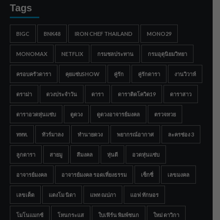
Tags
BIGC
BNK48
IRON CHEF THAILAND
MONO29
MONOMAX
NETFLIX
กรมชลประทาน
กรมอุตุนิยมวิทยา
ครอบครัวดารา
คุยแซ่บSHOW
คู่รัก
คู่รักดารา
งานวิวาห์
ดราม่า
ดวงประจำวัน
ดารา
ดาราติดโควิด19
ดาราสาว
ดาราอวดหุ่นแซ่บ
ดูดวง
ดูดวงอาจารย์มงคล
ตรวจหวย
ททท.
ทัวร์มาลง
ทำนายดวง
พยากรณ์อากาศ
ละครช่อง 3
ลูกดารา
สายมู
สีมงคล
หุ่นดี
อวดหุ่นแซ่บ
อาจารย์มงคล
อาจารย์มงคล รอดเที่ยงธรรม
เซ็กซี่
เลขมงคล
เลขเด็ด
แตงโม นิดา
แพท ณปภา
แอฟ ทักษอร
โมโนแมกซ์
โหนกระแส
ใบเฟิร์น พิมพ์ชนก
ใหม่ ดาวิกา