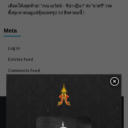
เดือดโค้งสุดท้าย! “ภณ ณวัสน์ – จีน่า ญีนา” ส่ง “ธาตรี” เรต
ติ้งพุ่ง พาคนดูแห่ลุ้นบทสรุป 10 สิงหาคมนี้ !
Meta
Log in
Entries feed
Comments feed
×
WordPress.org