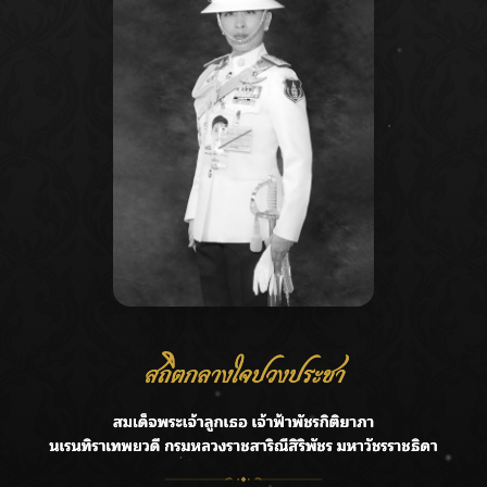
Recent Posts
Ca
ลุยไม่หยุด!! กรมชลฯ เร่งเคลียร์ผักตบชวา-ติดตั้งเครื่องสูบน้ำ
A
ทั่วไทย
C
“BILLKIN” สร้างความภาคภูมิใจ คว้ารางวัลใหญ่ Weibo
E
Malaysia พร้อมโชว์สุดประทับใจ
G
“สุริยะ” สั่งกรมชลฯ เฝ้าระวังน้ำ 24 ชม. รับมือฝนสิงหาคม
บริหารเชิงรุกลดเสี่ยงน้ำท่วม
R
เปิดตัวซิงเกิลเดบิวต์ “CGM48” รุ่นที่ 5 “รถไฟแห่งความหวัง”