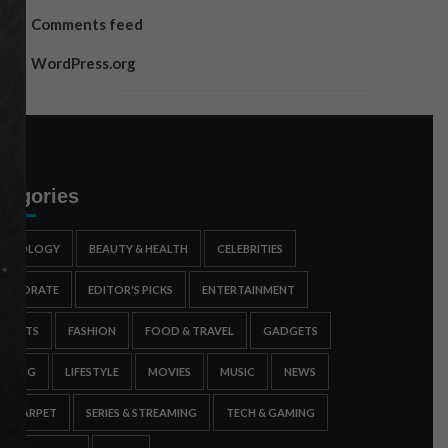
Comments feed
WordPress.org
tegories
STROLOGY
BEAUTY & HEALTH
CELEBRITIES
ORPORATE
EDITOR'S PICKS
ENTERTAINMENT
SPORTS
FASHION
FOOD & TRAVEL
GADGETS
AMING
LIFESTYLE
MOVIES
MUSIC
NEWS
ED CARPET
SERIES & STREAMING
TECH & GAMING