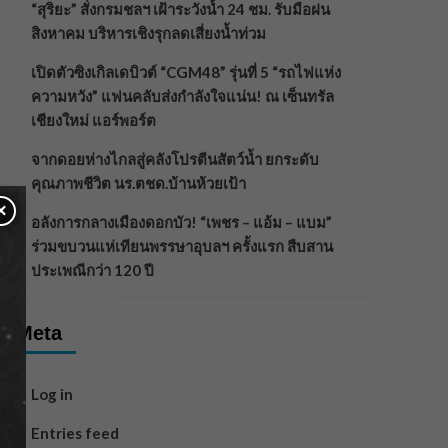
“สุริยะ” สั่งกรมชลฯ เฝ้าระวังน้ำ 24 ชม. รับมือฝน
สิงหาคม บริหารเชิงรุกลดเสี่ยงน้ำท่วม
เปิดตัวซิงเกิลเดบิวต์ “CGM48” รุ่นที่ 5 “รถไฟแห่ง
ความหวัง” แฟนคลับส่งกำลังใจแน่น! ณ เซ็นทรัล
เชียงใหม่ แอร์พอร์ต
จากดอยห่างไกลสู่คลังโปรตีนสัตว์น้ำ ยกระดับ
คุณภาพชีวิต นร.ตชด.บ้านห้วยเป้า
×
อลังการกลางเมืองดอกบัว! “เพชร – แอ้ม – แบม”
ร่วมขบวนแห่เทียนพรรษาอุบลฯ ครั้งแรก สืบสาน
ประเพณีกว่า 120 ปี
Meta
Log in
Entries feed