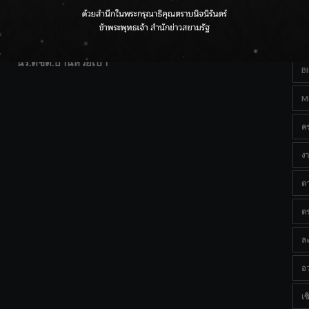
T
แฟนคลับส่งกำลังใจแน่น! ณ เซ็นทรัลเชียงใหม่ แอร์พอร์ต
Ta
จากดอยห่างไกลสู่คลังโปรตีนสัตว์น้ำ ยกระดับคุณภาพชีวิต
นร.ตชด.บ้านห้วยเป้า
B
M
ค
งา
ด
ต
ละ
อว
เซ็