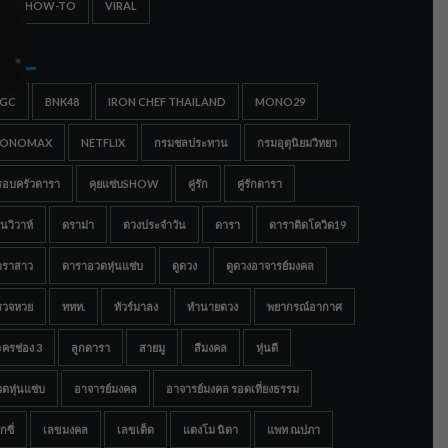
IPS & HOW-TO
VIRAL
gs
IGC
BNK48
IRON CHEF THAILAND
MONO29
ONOMAX
NETFLIX
กรมชลประทาน
กรมอุตุนิยมวิทยา
รอบครัวดารา
คุยแซ่บSHOW
คู่รัก
คู่รักดารา
นวิวาห์
ดราม่า
ดวงประจำวัน
ดารา
ดาราติดโควิด19
าราสาว
ดาราอวดหุ่นแซ่บ
ดูดวง
ดูดวงอาจารย์มงคล
รวจหวย
ททท.
ทัวร์มาลง
ทำนายดวง
พยากรณ์อากาศ
ครช่อง 3
ลูกดารา
สายมู
สีมงคล
หุ่นดี
ดหุ่นแซ่บ
อาจารย์มงคล
อาจารย์มงคล รอดเที่ยงธรรม
กซี่
เลขมงคล
เลขเด็ด
แตงโม นิดา
แพท ณปภา