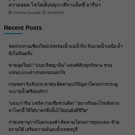
ความฮอต โชว์สเต็ปปลุกเวทีกาแล็คซี่ อารีน่า
Parnicha Sasookjit
30/10/2024
Recent Posts
ชลประทานเชียงใหม่เร่งพร่องน้ำแม่น้ำปิง รับมวลน้ำเหนือ ย้ำ
ยังไม่ล้นตลิ่ง
ฟาดลุคใหม่! “แบม พิชญานิน” แดนซ์สับทุกจังหวะ ชวน
แฟนๆ แกะท่า #นอกจอนอกใจ
กรมชลฯ รับฟังประชาชน ติดตามแก้ปัญหาโครงการประตู
ระบายน้ำศรีสองรักฯ
‘แมน การิน’ แชร์ความเชื่อชวนคิด! “อยากกินอะไรหลังจาก
ลาโลกนี้ ให้ใส่บาตรสิ่งนั้นไว้ตอนยังมีชีวิต”
ราชเลขานุการในพระองค์ฯ ติดตามโครงการหุบกะพง–ห้วย
ทรายใต้ เสริมความมั่นคงน้ำเพชรบุรี