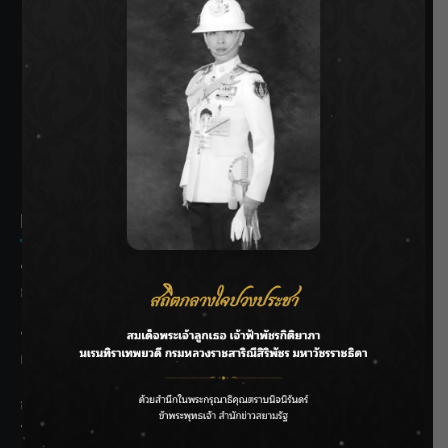
SIAMRATH VARIETY
THE BEST ENTERTAINMENT
Recent Posts
ชลประทานเชียงใหม่เร่งพร่องน้ำแม่น้ำปิง รับมวลน้ำเหนือ ย้ำ
ยังไม่ล้นตลิ่ง
ฟาดลุคใหม่! “แบม พิชญานิน” แดนซ์สับทุกจังหวะ ชวนแฟนๆ
แกะท่า #นอกจอนอกใจ
กรมชลฯ รับฟังประชาชน ติดตามแก้ปัญหาโครงการประตู
ระบายน้ำศรีสองรักฯ