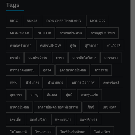
Tags
BIGC
BNK48
IRON CHEF THAILAND
MONO29
MONOMAX
NETFLIX
กรมชลประทาน
กรมอุตุนิยมวิทยา
ครอบครัวดารา
คุยแซ่บSHOW
คู่รัก
คู่รักดารา
งานวิวาห์
ดราม่า
ดวงประจำวัน
ดารา
ดาราติดโควิด19
ดาราสาว
ดาราอวดหุ่นแซ่บ
ดูดวง
ดูดวงอาจารย์มงคล
ตรวจหวย
ททท.
ทัวร์มาลง
ทำนายดวง
พยากรณ์อากาศ
ละครช่อง 3
ลูกดารา
สายมู
สีมงคล
หุ่นดี
อวดหุ่นแซ่บ
อาจารย์มงคล
อาจารย์มงคล รอดเที่ยงธรรม
เซ็กซี่
เลขมงคล
เลขเด็ด
แตงโม นิดา
แพท ณปภา
แอฟ ทักษอร
โมโนแมกซ์
โหนกระแส
ใบเฟิร์น พิมพ์ชนก
ใหม่ ดาวิกา