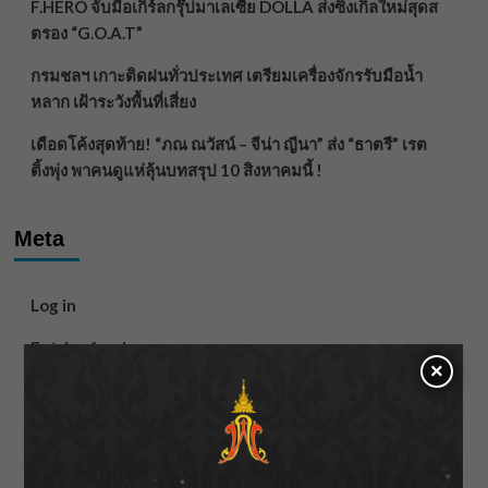
F.HERO จับมือเกิร์ลกรุ๊ปมาเลเซีย DOLLA ส่งซิงเกิลใหม่สุดส
ตรอง “G.O.A.T”
กรมชลฯ เกาะติดฝนทั่วประเทศ เตรียมเครื่องจักรรับมือน้ำ
หลาก เฝ้าระวังพื้นที่เสี่ยง
เดือดโค้งสุดท้าย! “ภณ ณวัสน์ – จีน่า ญีนา” ส่ง “ธาตรี” เรต
ติ้งพุ่ง พาคนดูแห่ลุ้นบทสรุป 10 สิงหาคมนี้ !
Meta
Log in
Entries feed
×
Comments feed
WordPress.org