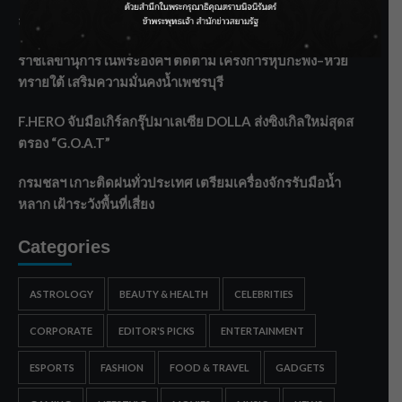
ลาโลกนี้ ให้ใส่บาตรสิ่งนั้นไว้ตอนยังมีชีวิต”
ราชเลขานุการในพระองค์ฯ ติดตามโครงการหุบกะพง–ห้วย
ทรายใต้ เสริมความมั่นคงน้ำเพชรบุรี
F.HERO จับมือเกิร์ลกรุ๊ปมาเลเซีย DOLLA ส่งซิงเกิลใหม่สุดส
ตรอง “G.O.A.T”
กรมชลฯ เกาะติดฝนทั่วประเทศ เตรียมเครื่องจักรรับมือน้ำ
หลาก เฝ้าระวังพื้นที่เสี่ยง
Categories
ASTROLOGY
BEAUTY & HEALTH
CELEBRITIES
CORPORATE
EDITOR'S PICKS
ENTERTAINMENT
ESPORTS
FASHION
FOOD & TRAVEL
GADGETS