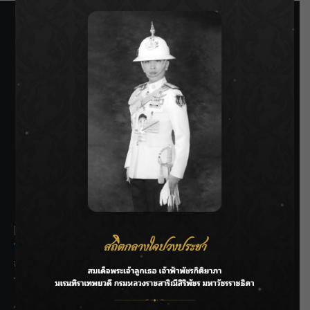
SIAMRATH VARIETY
THE BEST ENTERTAINMENT
Recent Posts
กรมชลฯ รับฟังประชาชน ติดตามแก้ปัญหาโครงการประตู
ระบายน้ำศรีสองรักฯ
‘แมน การิน’ แชร์ความเชื่อชวนคิด! “อยากกินอะไรหลังจาก