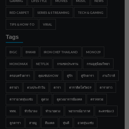
GAMING
LIFESTYLE
MOVIES
MUSIC
NEWS
RED CARPET
SERIES & STREAMING
TECH & GAMING
TIPS & HOW-TO
VIRAL
Tags
BIGC
BNK48
IRON CHEF THAILAND
MONO29
MONOMAX
NETFLIX
กรมชลประทาน
กรมอุตุนิยมวิทยา
ครอบครัวดารา
คุยแซ่บSHOW
คู่รัก
คู่รักดารา
งานวิวาห์
ดราม่า
ดวงประจำวัน
ดารา
ดาราติดโควิด19
ดาราสาว
ดาราอวดหุ่นแซ่บ
ดูดวง
ดูดวงอาจารย์มงคล
ตรวจหวย
ททท.
ทัวร์มาลง
ทำนายดวง
พยากรณ์อากาศ
ละครช่อง 3
ลูกดารา
สายมู
สีมงคล
หุ่นดี
อวดหุ่นแซ่บ