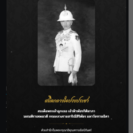
SIAMRATH VARIETY
THE BEST ENTERTAINMENT
Recent Posts
กรมประมงฟื้น “บ้านธารทอง” จากป่าเสื่อมโทรม สู่แหล่ง
โปรตีนยั่งยืนตามพระราชดำริ
“MARQUISE (มาร์คีส์) บุกตลาดโกลบอลต่อเนื่อง ส่งซิงเกิลที่
สอง “IRONIC” เปลี่ยนความเจ็บให้กลายเป็นการเอาคืน”