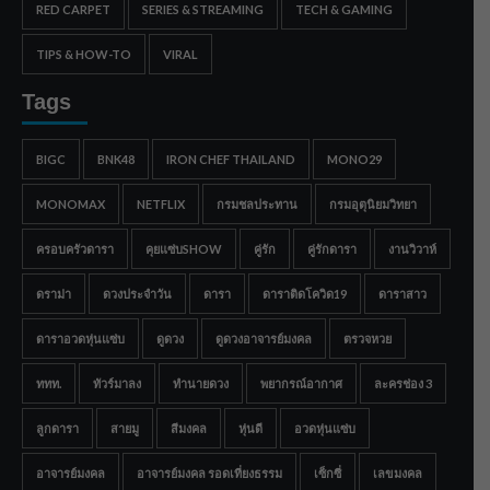
RED CARPET
SERIES & STREAMING
TECH & GAMING
TIPS & HOW-TO
VIRAL
Tags
BIGC
BNK48
IRON CHEF THAILAND
MONO29
MONOMAX
NETFLIX
กรมชลประทาน
กรมอุตุนิยมวิทยา
ครอบครัวดารา
คุยแซ่บSHOW
คู่รัก
คู่รักดารา
งานวิวาห์
ดราม่า
ดวงประจำวัน
ดารา
ดาราติดโควิด19
ดาราสาว
ดาราอวดหุ่นแซ่บ
ดูดวง
ดูดวงอาจารย์มงคล
ตรวจหวย
ททท.
ทัวร์มาลง
ทำนายดวง
พยากรณ์อากาศ
ละครช่อง 3
ลูกดารา
สายมู
สีมงคล
หุ่นดี
อวดหุ่นแซ่บ
อาจารย์มงคล
อาจารย์มงคล รอดเที่ยงธรรม
เซ็กซี่
เลขมงคล