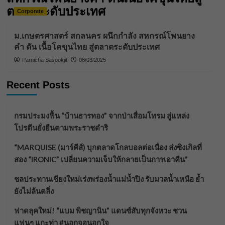
ตลาดระดับประเทศ
Corporate
ม.เกษตรศาสตร์ สกลนคร ผนึกกำลัง สหกรณ์โพนยาง
คำ ดัน เนื้อโคขุนไทย สู่ตลาดระดับประเทศ
Parnicha Sasookjit
06/03/2025
Recent Posts
กรมประมงฟื้น “บ้านธารทอง” จากป่าเสื่อมโทรม สู่แหล่ง
โปรตีนยั่งยืนตามพระราชดำริ
“MARQUISE (มาร์คีส์) บุกตลาดโกลบอลต่อเนื่อง ส่งซิงเกิลที่
สอง “IRONIC” เปลี่ยนความเจ็บให้กลายเป็นการเอาคืน”
ชลประทานเชียงใหม่เร่งพร่องน้ำแม่น้ำปิง รับมวลน้ำเหนือ ย้ำ
ยังไม่ล้นตลิ่ง
ฟาดลุคใหม่! “แบม พิชญานิน” แดนซ์สับทุกจังหวะ ชวน
แฟนๆ แกะท่า #นอกจอนอกใจ