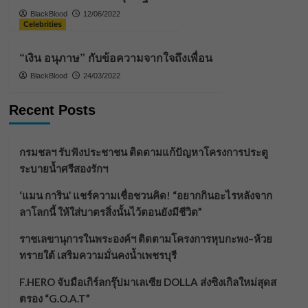
BlackBlood
12/06/2022
Celebrities
“เงิน อนุภาษ” กับข้อความจากใจถึงเพื่อน
BlackBlood
24/03/2022
Recent Posts
กรมชลฯ รับฟังประชาชน ติดตามแก้ปัญหาโครงการประตู
ระบายน้ำศรีสองรักฯ
‘แมน การิน’ แชร์ความเชื่อชวนคิด! “อยากกินอะไรหลังจาก
ลาโลกนี้ ให้ใส่บาตรสิ่งนั้นไว้ตอนยังมีชีวิต”
ราชเลขานุการในพระองค์ฯ ติดตามโครงการหุบกะพง–ห้วย
ทรายใต้ เสริมความมั่นคงน้ำเพชรบุรี
F.HERO จับมือเกิร์ลกรุ๊ปมาเลเซีย DOLLA ส่งซิงเกิลใหม่สุดส
ตรอง “G.O.A.T”