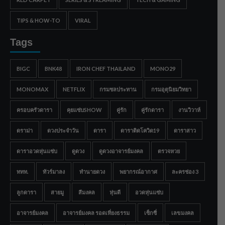
TIPS & HOW-TO
VIRAL
Tags
BIGC
BNK48
IRON CHEF THAILAND
MONO29
MONOMAX
NETFLIX
กรมชลประทาน
กรมอุตุนิยมวิทยา
ครอบครัวดารา
คุยแซ่บSHOW
คู่รัก
คู่รักดารา
งานวิวาห์
ดราม่า
ดวงประจำวัน
ดารา
ดาราติดโควิด19
ดาราสาว
ดาราอวดหุ่นแซ่บ
ดูดวง
ดูดวงอาจารย์มงคล
ตรวจหวย
ททท.
ทัวร์มาลง
ทำนายดวง
พยากรณ์อากาศ
ละครช่อง 3
ลูกดารา
สายมู
สีมงคล
หุ่นดี
อวดหุ่นแซ่บ
อาจารย์มงคล
อาจารย์มงคล รอดเที่ยงธรรม
เซ็กซี่
เลขมงคล