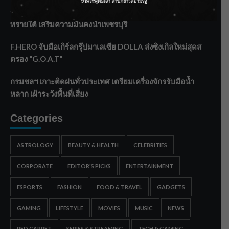
ราชเลขานุการในพระองค์ฯ ติดตามโครงการหุบกะพง–ห้วย
ทรายใต้ เสริมความมั่นคงน้ำเพชรบุรี
F.HERO จับมือเกิร์ลกรุ๊ปมาเลเซีย DOLLA ส่งซิงเกิลใหม่สุดส
ตรอง “G.O.A.T”
กรมชลฯ เกาะติดฝนทั่วประเทศ เตรียมเครื่องจักรรับมือน้ำ
หลาก เฝ้าระวังพื้นที่เสี่ยง
Categories
ASTROLOGY
BEAUTY & HEALTH
CELEBRITIES
CORPORATE
EDITOR'S PICKS
ENTERTAINMENT
ESPORTS
FASHION
FOOD & TRAVEL
GADGETS
GAMING
LIFESTYLE
MOVIES
MUSIC
NEWS
RED CARPET
SERIES & STREAMING
TECH & GAMING