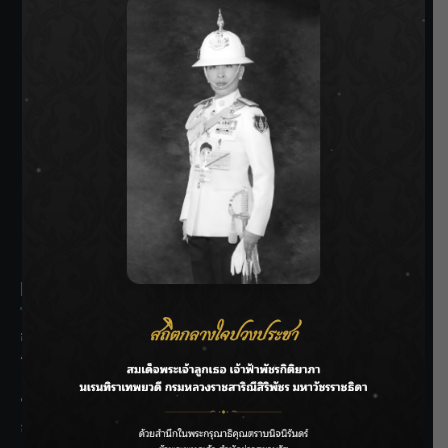
SIAMRATH VARIETY
THE BEST ENTERTAINMENT
Recent Posts
กรมชลฯ รับฟังประชาชน ติดตามแก้ปัญหาโครงการประตู
ระบายน้ำศรีสองรักฯ
‘แมน การิน’ แชร์ความเชื่อชวนคิด! “อยากกินอะไรหลังจาก
ลาโลกนี้ ให้ใส่บาตรสิ่งนั้นไว้ตอนยังมีชีวิต”