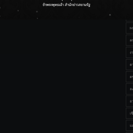
Ta
ราชเลขานุการในพระองค์ฯ ติดตามโครงการหุบกะพง–ห้วย
ทรายใต้ เสริมความมั่นคงน้ำเพชรบุรี
B
M
ค
งา
ด
ต
ละ
อว
เซ็
แ