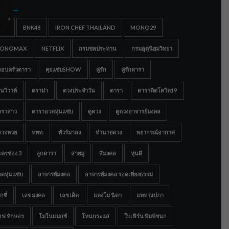
gs
IGC
BNK48
IRON CHEF THAILAND
MONO29
ONOMAX
NETFLIX
กรมชลประทาน
กรมอุตุนิยมวิทยา
รอบครัวดารา
คุยแซ่บSHOW
คู่รัก
คู่รักดารา
นวิวาห์
ดราม่า
ดวงประจำวัน
ดารา
ดาราติดโควิด19
าราสาว
ดาราอวดหุ่นแซ่บ
ดูดวง
ดูดวงอาจารย์มงคล
รวจหวย
ททท.
ทัวร์มาลง
ทำนายดวง
พยากรณ์อากาศ
ครช่อง 3
ลูกดารา
สายมู
สีมงคล
หุ่นดี
ดหุ่นแซ่บ
อาจารย์มงคล
อาจารย์มงคล รอดเที่ยงธรรม
กซี่
เลขมงคล
เลขเด็ด
แตงโม นิดา
แพท ณปภา
อฟ ทักษอร
โมโนแมกซ์
โหนกระแส
ใบเฟิร์น พิมพ์ชนก