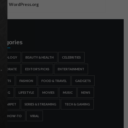
WordPress.org
tegories
STROLOGY
BEAUTY & HEALTH
CELEBRITIES
ORPORATE
EDITOR'S PICKS
ENTERTAINMENT
SPORTS
FASHION
FOOD & TRAVEL
GADGETS
AMING
LIFESTYLE
MOVIES
MUSIC
NEWS
ED CARPET
SERIES & STREAMING
TECH & GAMING
IPS & HOW-TO
VIRAL