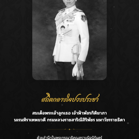
Recent Posts
Ca
ชลประทานเชียงใหม่เร่งพร่องน้ำแม่น้ำปิง รับมวลน้ำเหนือ ย้ำ
A
ยังไม่ล้นตลิ่ง
C
ฟาดลุคใหม่! “แบม พิชญานิน” แดนซ์สับทุกจังหวะ ชวนแฟนๆ
E
แกะท่า #นอกจอนอกใจ
G
กรมชลฯ รับฟังประชาชน ติดตามแก้ปัญหาโครงการประตู
ระบายน้ำศรีสองรักฯ
R
‘แมน การิน’ แชร์ความเชื่อชวนคิด! “อยากกินอะไรหลังจาก
T
ลาโลกนี้ ให้ใส่บาตรสิ่งนั้นไว้ตอนยังมีชีวิต”