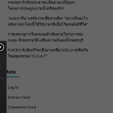
กรมชลฯ รับฟังประชาชน ติดตามแก้ปัญหา
โครงการประตูระบายน้ำศรีสองรักฯ
‘แมน การิน’ แชร์ความเชื่อชวนคิด! “อยากกินอะไร
หลังจากลาโลกนี้ ให้ใส่บาตรสิ่งนั้นไว้ตอนยังมีชีวิต”
ราชเลขานุการในพระองค์ฯ ติดตามโครงการหุบ
กะพง–ห้วยทรายใต้ เสริมความมั่นคงน้ำเพชรบุรี
×
F.HERO จับมือเกิร์ลกรุ๊ปมาเลเซีย DOLLA ส่งซิงเกิล
ใหม่สุดสตรอง “G.O.A.T”
Meta
Log in
Entries feed
Comments feed