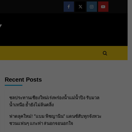
Facebook
Twitter
Instagram
Youtube
Y
Recent Posts
ชลประทานเชียงใหม่เร่งพร่องน้ำแม่น้ำปิง รับมวล
น้ำเหนือ ย้ำยังไม่ล้นตลิ่ง
ฟาดลุคใหม่! “แบม พิชญานิน” แดนซ์สับทุกจังหวะ
ชวนแฟนๆ แกะท่า #นอกจอนอกใจ