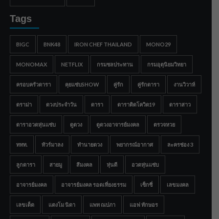
Tags
BIGC
BNK48
IRON CHEF THAILAND
MONO29
MONOMAX
NETFLIX
กรมชลประทาน
กรมอุตุนิยมวิทยา
ครอบครัวดารา
คุยแซ่บSHOW
คู่รัก
คู่รักดารา
งานวิวาห์
ดราม่า
ดวงประจำวัน
ดารา
ดาราติดโควิด19
ดาราสาว
ดาราอวดหุ่นแซ่บ
ดูดวง
ดูดวงอาจารย์มงคล
ตรวจหวย
ททท.
ทัวร์มาลง
ทำนายดวง
พยากรณ์อากาศ
ละครช่อง 3
ลูกดารา
สายมู
สีมงคล
หุ่นดี
อวดหุ่นแซ่บ
อาจารย์มงคล
อาจารย์มงคล รอดเที่ยงธรรม
เซ็กซี่
เลขมงคล
เลขเด็ด
แตงโม นิดา
แพท ณปภา
แอฟ ทักษอร