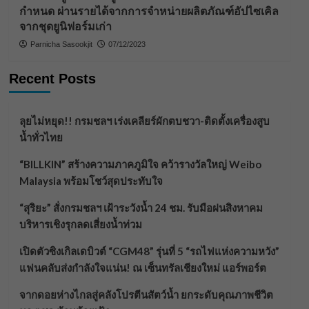
กำหนด ผ่านรายได้จากการจำหน่ายผลิตภัณฑ์อัปไซเคิล
จากชุดยูนิฟอร์มเก่า
Parnicha Sasookjit
07/12/2023
Recent Posts
ลุยไม่หยุด!! กรมชลฯ เร่งเคลียร์ผักตบชวา-ติดตั้งเครื่องสูบ
น้ำทั่วไทย
“BILLKIN” สร้างความภาคภูมิใจ คว้ารางวัลใหญ่ Weibo
Malaysia พร้อมโชว์สุดประทับใจ
“สุริยะ” สั่งกรมชลฯ เฝ้าระวังน้ำ 24 ชม. รับมือฝนสิงหาคม
บริหารเชิงรุกลดเสี่ยงน้ำท่วม
เปิดตัวซิงเกิลเดบิวต์ “CGM48” รุ่นที่ 5 “รถไฟแห่งความหวัง”
แฟนคลับส่งกำลังใจแน่น! ณ เซ็นทรัลเชียงใหม่ แอร์พอร์ต
จากดอยห่างไกลสู่คลังโปรตีนสัตว์น้ำ ยกระดับคุณภาพชีวิต