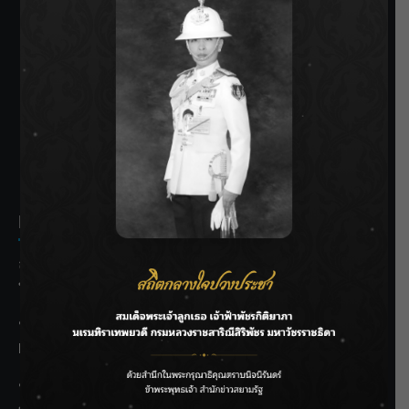
SIAMRATH VARIETY
THE BEST ENTERTAINMENT
Recent Posts
ลุยไม่หยุด!! กรมชลฯ เร่งเคลียร์ผักตบชวา-ติดตั้งเครื่องสูบน้ำ
ทั่วไทย
“BILLKIN” สร้างความภาคภูมิใจ คว้ารางวัลใหญ่ Weibo
Malaysia พร้อมโชว์สุดประทับใจ
“สุริยะ” สั่งกรมชลฯ เฝ้าระวังน้ำ 24 ชม. รับมือฝนสิงหาคม