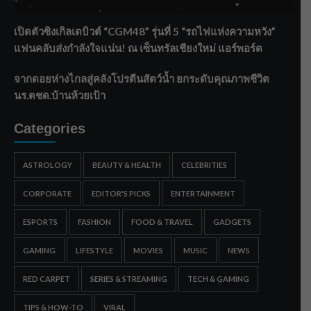
บริหารเชิงรุกลดเสี่ยงน้ำท่วม
เปิดตัวซิงเกิลเดบิวต์ “CGM48” รุ่นที่ 5 “รถไฟแห่งความหวัง”
แฟนคลับส่งกำลังใจแน่น! ณ เซ็นทรัลเชียงใหม่ แอร์พอร์ต
จากดอยห่างไกลสู่คลังโปรตีนสัตว์น้ำ ยกระดับคุณภาพชีวิต
นร.ตชด.บ้านห้วยเป้า
Categories
ASTROLOGY
BEAUTY & HEALTH
CELEBRITIES
CORPORATE
EDITOR'S PICKS
ENTERTAINMENT
ESPORTS
FASHION
FOOD & TRAVEL
GADGETS
GAMING
LIFESTYLE
MOVIES
MUSIC
NEWS
RED CARPET
SERIES & STREAMING
TECH & GAMING
TIPS & HOW-TO
VIRAL