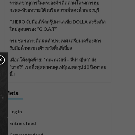
ราชเลขานุการในพระองค์ฯ ติดตามโครงการหุบ
กะพง–ห้วยทรายใต้ เสริมความมั่นคงน้ำเพชรบุรี
F.HERO จับมือเกิร์ลกรุ๊ปมาเลเซีย DOLLA ส่งซิงเกิล
ใหม่สุดสตรอง “G.O.A.T”
กรมชลฯ เกาะติดฝนทั่วประเทศ เตรียมเครื่องจักร
รับมือน้ำหลาก เฝ้าระวังพื้นที่เสี่ยง
×
เดือดโค้งสุดท้าย! “ภณ ณวัสน์ – จีน่า ญีนา” ส่ง
“ธาตรี” เรตติ้งพุ่ง พาคนดูแห่ลุ้นบทสรุป 10 สิงหาคม
นี้ !
Meta
Log in
Entries feed