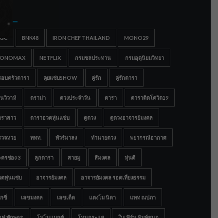
gs
IGC
BNK48
IRON CHEF THAILAND
MONO29
ONOMAX
NETFLIX
กรมชลประทาน
กรมอุตุนิยมวิทยา
รอบครัวดารา
คุยแซ่บSHOW
คู่รัก
คู่รักดารา
นวิวาห์
ดราม่า
ดวงประจำวัน
ดารา
ดาราติดโควิด19
าราสาว
ดาราอวดหุ่นแซ่บ
ดูดวง
ดูดวงอาจารย์มงคล
รวจหวย
ททท.
ทัวร์มาลง
ทำนายดวง
พยากรณ์อากาศ
ครช่อง 3
ลูกดารา
สายมู
สีมงคล
หุ่นดี
ดหุ่นแซ่บ
อาจารย์มงคล
อาจารย์มงคล รอดเที่ยงธรรม
กซี่
เลขมงคล
เลขเด็ด
แตงโม นิดา
แพท ณปภา
อฟ ทักษอร
โมโนแมกซ์
โหนกระแส
ใบเฟิร์น พิมพ์ชนก