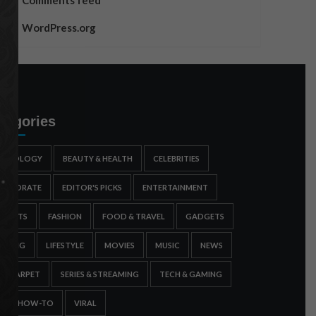
Comments feed
WordPress.org
tegories
STROLOGY
BEAUTY & HEALTH
CELEBRITIES
ORPORATE
EDITOR'S PICKS
ENTERTAINMENT
SPORTS
FASHION
FOOD & TRAVEL
GADGETS
AMING
LIFESTYLE
MOVIES
MUSIC
NEWS
ED CARPET
SERIES & STREAMING
TECH & GAMING
IPS & HOW-TO
VIRAL