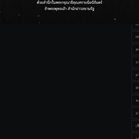
Ta
กรมชลฯ เกาะติดฝนทั่วประเทศ เตรียมเครื่องจักรรับมือน้ำ
หลาก เฝ้าระวังพื้นที่เสี่ยง
B
M
ค
งา
ด
ต
ละ
อว
เซ็
แ