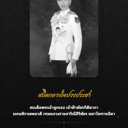
Recent Posts
Ca
กรมชลฯ รับฟังประชาชน ติดตามแก้ปัญหาโครงการประตู
A
ระบายน้ำศรีสองรักฯ
C
‘แมน การิน’ แชร์ความเชื่อชวนคิด! “อยากกินอะไรหลังจาก
E
ลาโลกนี้ ให้ใส่บาตรสิ่งนั้นไว้ตอนยังมีชีวิต”
G
ราชเลขานุการในพระองค์ฯ ติดตามโครงการหุบกะพง–ห้วย
ทรายใต้ เสริมความมั่นคงน้ำเพชรบุรี
R
F.HERO จับมือเกิร์ลกรุ๊ปมาเลเซีย DOLLA ส่งซิงเกิลใหม่สุดส
T
ตรอง “G.O.A.T”