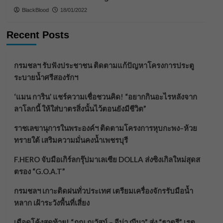
BlackBlood
18/01/2022
Recent Posts
กรมชลฯ รับฟังประชาชน ติดตามแก้ปัญหาโครงการประตู
ระบายน้ำศรีสองรักฯ
‘แมน การิน’ แชร์ความเชื่อชวนคิด! “อยากกินอะไรหลังจาก
ลาโลกนี้ ให้ใส่บาตรสิ่งนั้นไว้ตอนยังมีชีวิต”
ราชเลขานุการในพระองค์ฯ ติดตามโครงการหุบกะพง–ห้วย
ทรายใต้ เสริมความมั่นคงน้ำเพชรบุรี
F.HERO จับมือเกิร์ลกรุ๊ปมาเลเซีย DOLLA ส่งซิงเกิลใหม่สุดส
ตรอง “G.O.A.T”
กรมชลฯ เกาะติดฝนทั่วประเทศ เตรียมเครื่องจักรรับมือน้ำ
หลาก เฝ้าระวังพื้นที่เสี่ยง
เดือดโค้งสุดท้าย! “ภณ ณวัสน์ – จีน่า ญีนา” ส่ง “ธาตรี” เรต