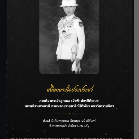
SIAMRATH VARIETY
THE BEST ENTERTAINMENT
Recent Posts
กรมชลฯ รับฟังประชาชน ติดตามแก้ปัญหาโครงการประตู
ระบายน้ำศรีสองรักฯ
‘แมน การิน’ แชร์ความเชื่อชวนคิด! “อยากกินอะไรหลังจาก
ลาโลกนี้ ให้ใส่บาตรสิ่งนั้นไว้ตอนยังมีชีวิต”
ราชเลขานุการในพระองค์ฯ ติดตามโครงการหุบกะพง–ห้วย
ทรายใต้ เสริมความมั่นคงน้ำเพชรบุรี