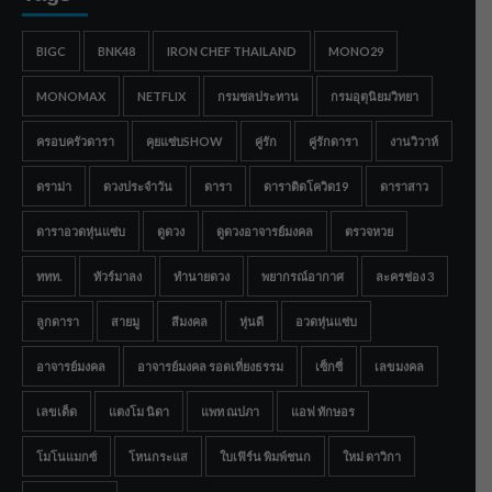
BIGC
BNK48
IRON CHEF THAILAND
MONO29
MONOMAX
NETFLIX
กรมชลประทาน
กรมอุตุนิยมวิทยา
ครอบครัวดารา
คุยแซ่บSHOW
คู่รัก
คู่รักดารา
งานวิวาห์
ดราม่า
ดวงประจำวัน
ดารา
ดาราติดโควิด19
ดาราสาว
ดาราอวดหุ่นแซ่บ
ดูดวง
ดูดวงอาจารย์มงคล
ตรวจหวย
ททท.
ทัวร์มาลง
ทำนายดวง
พยากรณ์อากาศ
ละครช่อง 3
ลูกดารา
สายมู
สีมงคล
หุ่นดี
อวดหุ่นแซ่บ
อาจารย์มงคล
อาจารย์มงคล รอดเที่ยงธรรม
เซ็กซี่
เลขมงคล
เลขเด็ด
แตงโม นิดา
แพท ณปภา
แอฟ ทักษอร
โมโนแมกซ์
โหนกระแส
ใบเฟิร์น พิมพ์ชนก
ใหม่ ดาวิกา