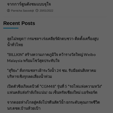
จากการ์ตูนดังชมแบบจุใจ
Parnicha Sasookjit
20/01/2022
Recent Posts
ลุยไม่หยุด!! กรมชลฯ เร่งเคลียร์ผักตบชวา-ติดตั้งเครื่องสูบ
น้ำทั่วไทย
“BILLKIN” สร้างความภาคภูมิใจ คว้ารางวัลใหญ่ Weibo
Malaysia พร้อมโชว์สุดประทับใจ
“สุริยะ” สั่งกรมชลฯ เฝ้าระวังน้ำ 24 ชม. รับมือฝนสิงหาคม
บริหารเชิงรุกลดเสี่ยงน้ำท่วม
เปิดตัวซิงเกิลเดบิวต์ “CGM48” รุ่นที่ 5 “รถไฟแห่งความหวัง”
แฟนคลับส่งกำลังใจแน่น! ณ เซ็นทรัลเชียงใหม่ แอร์พอร์ต
จากดอยห่างไกลสู่คลังโปรตีนสัตว์น้ำ ยกระดับคุณภาพชีวิต
นร.ตชด.บ้านห้วยเป้า