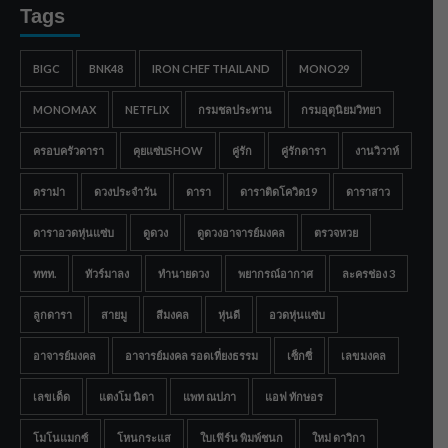
Tags
BIGC
BNK48
IRON CHEF THAILAND
MONO29
MONOMAX
NETFLIX
กรมชลประทาน
กรมอุตุนิยมวิทยา
ครอบครัวดารา
คุยแซ่บSHOW
คู่รัก
คู่รักดารา
งานวิวาห์
ดราม่า
ดวงประจำวัน
ดารา
ดาราติดโควิด19
ดาราสาว
ดาราอวดหุ่นแซ่บ
ดูดวง
ดูดวงอาจารย์มงคล
ตรวจหวย
ททท.
ทัวร์มาลง
ทำนายดวง
พยากรณ์อากาศ
ละครช่อง 3
ลูกดารา
สายมู
สีมงคล
หุ่นดี
อวดหุ่นแซ่บ
อาจารย์มงคล
อาจารย์มงคล รอดเที่ยงธรรม
เซ็กซี่
เลขมงคล
เลขเด็ด
แตงโม นิดา
แพท ณปภา
แอฟ ทักษอร
โมโนแมกซ์
โหนกระแส
ใบเฟิร์น พิมพ์ชนก
ใหม่ ดาวิกา