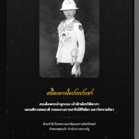
SIAMRATH VARIETY
THE BEST ENTERTAINMENT
Recent Posts
ลุยไม่หยุด!! กรมชลฯ เร่งเคลียร์ผักตบชวา-ติดตั้งเครื่องสูบน้ำ
ทั่วไทย
“BILLKIN” สร้างความภาคภูมิใจ คว้ารางวัลใหญ่ Weibo
Malaysia พร้อมโชว์สุดประทับใจ
“สุริยะ” สั่งกรมชลฯ เฝ้าระวังน้ำ 24 ชม. รับมือฝนสิงหาคม
บริหารเชิงรุกลดเสี่ยงน้ำท่วม