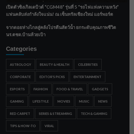
เปิดตัวซิงเกิลเดบิวต์ “CGM48” รุ่นที่ 5 “รถไฟแห่งความหวัง”
แฟนคลับส่งกำลังใจแน่น! ณ เซ็นทรัลเชียงใหม่ แอร์พอร์ต
จากดอยห่างไกลสู่คลังโปรตีนสัตว์น้ำ ยกระดับคุณภาพชีวิต
นร.ตชด.บ้านห้วยเป้า
Categories
ASTROLOGY
BEAUTY & HEALTH
CELEBRITIES
CORPORATE
EDITOR'S PICKS
ENTERTAINMENT
ESPORTS
FASHION
FOOD & TRAVEL
GADGETS
GAMING
LIFESTYLE
MOVIES
MUSIC
NEWS
RED CARPET
SERIES & STREAMING
TECH & GAMING
TIPS & HOW-TO
VIRAL