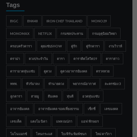
Tags
BIGC
BNK48
IRON CHEF THAILAND
MONO29
MONOMAX
NETFLIX
กรมชลประทาน
กรมอุตุนิยมวิทยา
ครอบครัวดารา
คุยแซ่บSHOW
คู่รัก
คู่รักดารา
งานวิวาห์
ดราม่า
ดวงประจำวัน
ดารา
ดาราติดโควิด19
ดาราสาว
ดาราอวดหุ่นแซ่บ
ดูดวง
ดูดวงอาจารย์มงคล
ตรวจหวย
ททท.
ทัวร์มาลง
ทำนายดวง
พยากรณ์อากาศ
ละครช่อง 3
ลูกดารา
สายมู
สีมงคล
หุ่นดี
อวดหุ่นแซ่บ
อาจารย์มงคล
อาจารย์มงคล รอดเที่ยงธรรม
เซ็กซี่
เลขมงคล
เลขเด็ด
แตงโม นิดา
แพท ณปภา
แอฟ ทักษอร
โมโนแมกซ์
โหนกระแส
ใบเฟิร์น พิมพ์ชนก
ใหม่ ดาวิกา