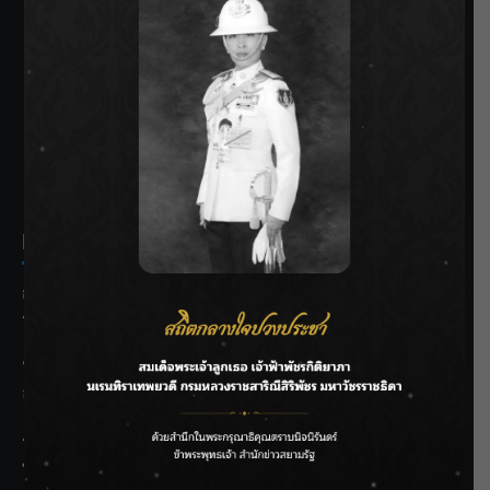
SIAMRATH VARIETY
THE BEST ENTERTAINMENT
Recent Posts
กรมชลฯ รับฟังประชาชน ติดตามแก้ปัญหาโครงการประตู
ระบายน้ำศรีสองรักฯ
‘แมน การิน’ แชร์ความเชื่อชวนคิด! “อยากกินอะไรหลังจาก
ลาโลกนี้ ให้ใส่บาตรสิ่งนั้นไว้ตอนยังมีชีวิต”
ราชเลขานุการในพระองค์ฯ ติดตามโครงการหุบกะพง–ห้วย
ทรายใต้ เสริมความมั่นคงน้ำเพชรบุรี