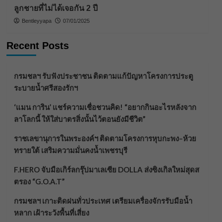
ลูกชายที่ไม่ได้เจอกัน 2 ปี
Bentleyyapa
07/01/2025
Recent Posts
กรมชลฯ รับฟังประชาชน ติดตามแก้ปัญหาโครงการประตู
ระบายน้ำศรีสองรักฯ
‘แมน การิน’ แชร์ความเชื่อชวนคิด! “อยากกินอะไรหลังจาก
ลาโลกนี้ ให้ใส่บาตรสิ่งนั้นไว้ตอนยังมีชีวิต”
ราชเลขานุการในพระองค์ฯ ติดตามโครงการหุบกะพง–ห้วย
ทรายใต้ เสริมความมั่นคงน้ำเพชรบุรี
F.HERO จับมือเกิร์ลกรุ๊ปมาเลเซีย DOLLA ส่งซิงเกิลใหม่สุดส
ตรอง “G.O.A.T”
กรมชลฯ เกาะติดฝนทั่วประเทศ เตรียมเครื่องจักรรับมือน้ำ
หลาก เฝ้าระวังพื้นที่เสี่ยง