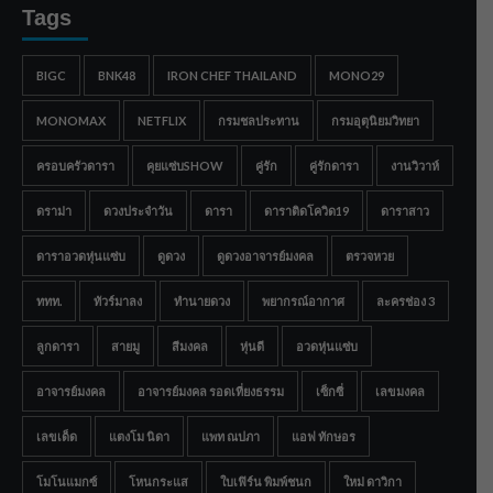
Tags
BIGC
BNK48
IRON CHEF THAILAND
MONO29
MONOMAX
NETFLIX
กรมชลประทาน
กรมอุตุนิยมวิทยา
ครอบครัวดารา
คุยแซ่บSHOW
คู่รัก
คู่รักดารา
งานวิวาห์
ดราม่า
ดวงประจำวัน
ดารา
ดาราติดโควิด19
ดาราสาว
ดาราอวดหุ่นแซ่บ
ดูดวง
ดูดวงอาจารย์มงคล
ตรวจหวย
ททท.
ทัวร์มาลง
ทำนายดวง
พยากรณ์อากาศ
ละครช่อง 3
ลูกดารา
สายมู
สีมงคล
หุ่นดี
อวดหุ่นแซ่บ
อาจารย์มงคล
อาจารย์มงคล รอดเที่ยงธรรม
เซ็กซี่
เลขมงคล
เลขเด็ด
แตงโม นิดา
แพท ณปภา
แอฟ ทักษอร
โมโนแมกซ์
โหนกระแส
ใบเฟิร์น พิมพ์ชนก
ใหม่ ดาวิกา