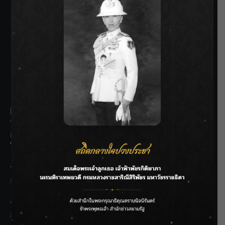
SIAMRATH VARIETY
THE BEST ENTERTAINMENT
Recent Posts
กรมประมงฟื้น “บ้านธารทอง” จากป่าเสื่อมโทรม สู่แหล่ง
โปรตีนยั่งยืนตามพระราชดำริ
“MARQUISE (มาร์คีส์) บุกตลาดโกลบอลต่อเนื่อง ส่งซิงเกิลที่
สอง “IRONIC” เปลี่ยนความเจ็บให้กลายเป็นการเอาคืน”
ชลประทานเชียงใหม่เร่งพร่องน้ำแม่น้ำปิง รับมวลน้ำเหนือ ย้ำ
ยังไม่ล้นตลิ่ง