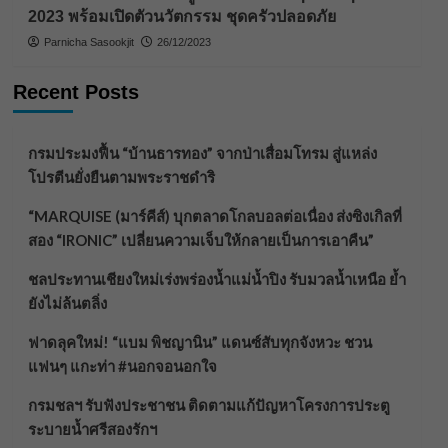
2023 พร้อมเปิดตัวนวัตกรรม ชุดครัวปลอดภัย
Parnicha Sasookjit
26/12/2023
Recent Posts
กรมประมงฟื้น “บ้านธารทอง” จากป่าเสื่อมโทรม สู่แหล่ง
โปรตีนยั่งยืนตามพระราชดำริ
“MARQUISE (มาร์คีส์) บุกตลาดโกลบอลต่อเนื่อง ส่งซิงเกิลที่
สอง “IRONIC” เปลี่ยนความเจ็บให้กลายเป็นการเอาคืน”
ชลประทานเชียงใหม่เร่งพร่องน้ำแม่น้ำปิง รับมวลน้ำเหนือ ย้ำ
ยังไม่ล้นตลิ่ง
ฟาดลุคใหม่! “แบม พิชญานิน” แดนซ์สับทุกจังหวะ ชวน
แฟนๆ แกะท่า #นอกจอนอกใจ
กรมชลฯ รับฟังประชาชน ติดตามแก้ปัญหาโครงการประตู
ระบายน้ำศรีสองรักฯ